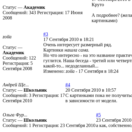
Круто
Статус —
Академик
Сообщений:
343
Регистрация:
17 Июня
А подробнее? (жела
2008
картинками)
#3
zoila
17 Сентября 2010 в 18:21
Очень интересует размерный ряд.
Статус —
Картинки
нашла сама.
Академик
Но что интересно - на это название практи
Сообщений:
122
гуглится. Наша беседа - третий или четверт
Регистрация:
5
какой-то... недоделанный...
Сентября 2008
Изменено:
zoila
-
17 Сентября в 18:24
Андрей Ще...
#4
Статус —
Школьник
20 Сентября 2010 в 10:57
Сообщений:
3
Регистрация:
17
С картинками пока не получитьс
Сентября 2010
в зависимости от модели.
Ольга Фур...
#5
Статус —
Школьник
23 Сентября 2010 
Сообщений:
1
Регистрация:
23 Сентября 2010
а как, собственно