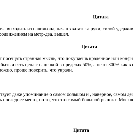
Цитата
олча выходить из павильона, начал хватать за руки, силой удержи
родвижением на метр-два, вышел.
Цитата
т посещать странная мысль, что покупаешь краденное или конфис
быть и есть цена с наценкой в пределах 50%, а не от 300% как в 
сложно, проще поверить, что украли.
ствует даже упоминание о самом большом и , наверное, самом д
ть последнее место, но то, что это самый большой рынок в Москве
Цитата