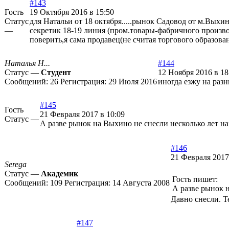
#143
Гость
19 Октября 2016 в 15:50
Статус
для Натальи от 18 октября.....рынок Садовод от м.Выхин
—
секретик 18-19 линия (пром.товары-фабричного произво
поверить,я сама продавец(не считая торгового образова
Наталья Н...
#144
Статус —
Студент
12 Ноября 2016 в 18
Сообщений:
26
Регистрация:
29 Июля 2016
иногда езжу на раз
#145
Гость
21 Февраля 2017 в 10:09
Статус —
А разве рынок на Выхино не снесли несколько лет на
#146
21 Февраля 2017
Serega
Статус —
Академик
Гость пишет:
Сообщений:
109
Регистрация:
14 Августа 2008
А разве рынок н
Давно снесли. Т
#147