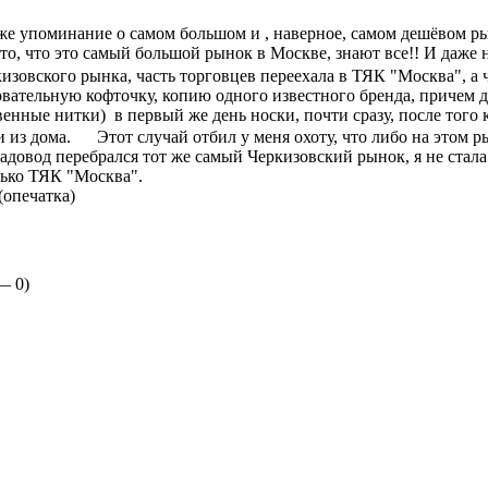
аже упоминание о самом большом и , наверное, самом дешёвом р
о то, что это самый большой рынок в Москве, знают все!! И даже н
изовского рынка, часть торговцев переехала в ТЯК "Москва", а ч
овательную кофточку, копию одного известного бренда, причем 
енные нитки) в первый же день носки, почти сразу, после того к
и из дома.
Этот случай отбил у меня охоту, что либо на этом 
довод перебрался тот же самый Черкизовский рынок, я не стала ту
ько ТЯК "Москва".
(
опечатка
)
 —
0
)