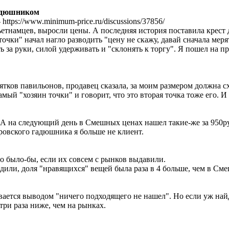
адюшником
-
https://www.minimum-price.ru/discussions/37856/
етнамцев, выросли цены. А последняя история поставила крест д
ки" начал нагло разводить "цену не скажу, давай сначала мерять
ть за руки, силой удерживать и "склонять к торгу". Я пошел на
ятков павильонов, продавец сказала, за моим размером должна с
амый "хозяин точки" и говорит, что это вторая точка тоже его. И
. А на следующий день в Смешных ценах нашел такие-же за 950р
бровского гадюшника я больше не клиент.
о было-бы, если их совсем с рынков выдавили.
дили, доля "нравящихся" вещей была раза в 4 больше, чем в См
ется выводом "ничего подходящего не нашел". Но если уж найд
три раза ниже, чем на рынках.