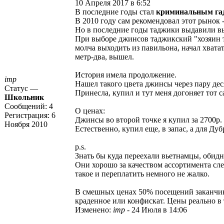
10 Апреля 2017 в 6:52
В последние годы стал
криминальным г
В 2010 году сам рекомендовал этот рынок 
Но в последние годы таджики выдавили вь
При выборе джинсов таджикский "хозяин точ
молча выходить из павильона, начал хвата
метр-два, вышел.
История имела продолжение.
imp
Нашел такого цвета джинсы через пару дес
Статус —
Принесла, купил и тут меня догоняет тот с
Школьник
Сообщений:
4
О ценах:
Регистрация:
6
Джинсы во второй точке я купил за 2700р
Ноября 2010
Естественно, купил еще, в запас, а для Ду
p.s.
Знать бы куда переехали вьетнамцы, обидн
Они хорошо за качеством ассортимента сле
такое и переплатить немного не жалко.
В смешных ценах 50% посещений заканчива
краденное или конфискат. Цены реально в 
Изменено:
imp
-
24 Июля в 14:06