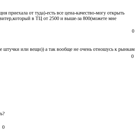
дня приехала от туда)-есть все цена-качество-могу открыть
витер,который в ТЦ от 2500 и выше-за 800(можете мне
0
е штучки или вещи)) а так вообще не очень отношусь к рынкам
0
ть?
0