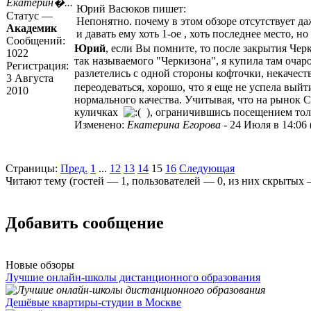
Екатерин�...
Юрий Васюков пишет:
Статус —
Непонятно. почему в этом обзоре отсутствует д
Академик
и давать ему хоть 1-ое , хоть последнее место, н
Сообщений:
Юрий
, если Вы помните, то после закрытия Черк
1022
так называемого "Черкизона", я купила там очар
Регистрация:
разлетелись с одной стороны кофточки, некачеств
3 Августа
переодеваться, хорошо, что я еще не успела выйт
2010
нормального качества. Учитывая, что на рынок Са
куличках
), ограничившись посещением тол
Изменено:
Екатерина Егорова
-
24 Июля в 14:06
Страницы:
Пред.
1
...
12
13
14
15
16
Следующая
Читают тему (гостей —
1
, пользователей —
0
, из них скрытых
Добавить сообщение
Новые обзоры
Лучшие онлайн-школы дистанционного образования
Дешёвые квартиры-студии в Москве