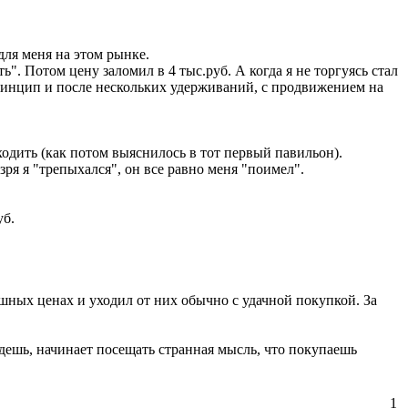
ля меня на этом рынке.
". Потом цену заломил в 4 тыс.руб. А когда я не торгуясь стал
 принцип и после нескольких удерживаний, с продвижением на
ходить (как потом выяснилось в тот первый павильон).
 зря я "трепыхался", он все равно меня "поимел".
уб.
ешных ценах и уходил от них обычно с удачной покупкой. За
ешь, начинает посещать странная мысль, что покупаешь
1