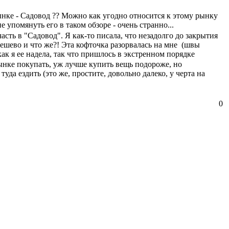
ынке - Садовод ?? Можно как угодно относится к этому рынку
е упомянуть его в таком обзоре - очень странно...
асть в "Садовод". Я как-то писала, что незадолго до закрытия
дешево и что же?! Эта кофточка разорвалась на мне (швы
ак я ее надела, так что пришлось в экстренном порядке
рынке покупать, уж лучше купить вещь подороже, но
да ездить (это же, простите, довольно далеко, у черта на
0