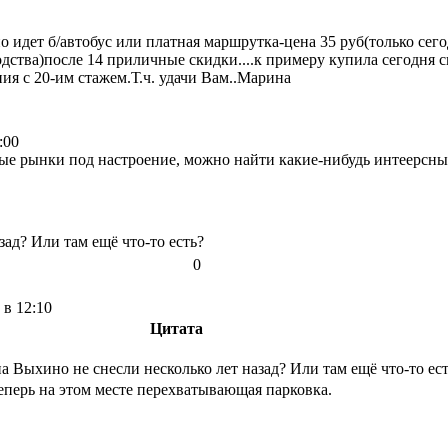
о идет б/автобус или платная маршрутка-цена 35 руб(только сего
дства)после 14 приличные скидки....к примеру купила сегодня с
ния с 20-им стажем.Т.ч. удачи Вам..Марина
:00
ные рынки под настроение, можно найти какие-нибудь интеерсны
зад? Или там ещё что-то есть?
0
 в 12:10
Цитата
а Выхино не снесли несколько лет назад? Или там ещё что-то ес
еперь на этом месте перехватывающая парковка.