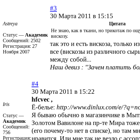
#3
30 Марта 2011 в 15:15
Astreya
Цитата
Не знаю, как в ткани, но трикотаж по 
Статус —
Академик
вискозу.
Сообщений:
2502
так это и есть вискоза, только и
Регистрация:
27
все (вискозы из различного сыр
Ноября 2007
между собой...
Наш девиз : "Зачем платить бо
#4
30 Марта 2011 в 15:22
hfcvec ,
Iris
Ё-белье:
http://www.dinlux.com/e/?q=n
Я бываю обычно в магазинчике в Мыт
Статус —
Академик
Золотом Вавилоне на пр-те Мира тоже
Сообщений:
(его почему-то нет в списке), но там 
756
нравится. Или мне так не везло с ассо
Регистрация: