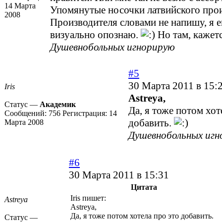
14 Марта
Упомянутые носочки латвийского прои
2008
Производителя словами не напишу, я 
визуально опознаю.
Но там, кажетс
Душевнобольных игнорирую
#5
30 Марта 2011 в 15:
Iris
Astreya,
Статус —
Академик
Да, я тоже потом хот
Сообщений:
756
Регистрация:
14
добавить.
Марта 2008
Душевнобольных игн
#6
30 Марта 2011 в 15:31
Цитата
Iris пишет:
Astreya
Astreya,
Да, я тоже потом хотела про это добавить.
Статус —