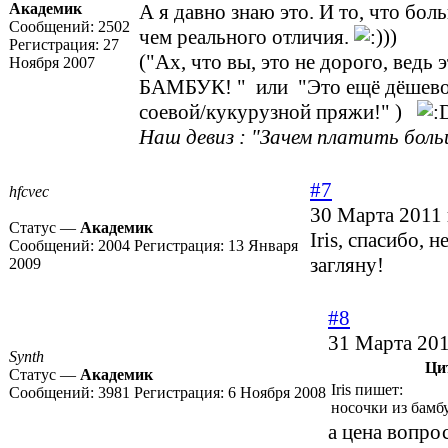
Академик
А я давно знаю это. И то, что бол
Сообщений:
2502
чем реального отличия.
))
Регистрация:
27
("Ах, что вы, это не дорого, ведь 
Ноября 2007
БАМБУК! " или "Это ещё дёшево 
соевой/кукурузной пряжи!" )
Наш девиз : "Зачем платить боль
#7
hfcvec
30 Марта 2011 
Статус —
Академик
Iris, спасибо, 
Сообщений:
2004
Регистрация:
13 Января
загляну!
2009
#8
31 Марта 201
Synth
Ци
Статус —
Академик
Iris пишет:
Сообщений:
3981
Регистрация:
6 Ноября 2008
носочки из бамб
а цена вопро