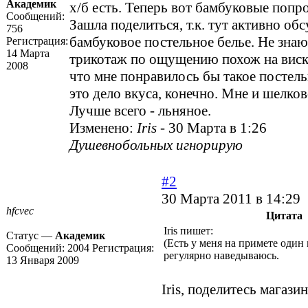
Академик
х/б есть. Теперь вот бамбуковые поп
Сообщений:
Зашла поделиться, т.к. тут активно об
756
бамбуковое постельное белье. Не знаю,
Регистрация:
14 Марта
трикотаж по ощущению похож на виск
2008
что мне понравилось бы такое постель
это дело вкуса, конечно. Мне и шелков
Лучше всего - льняное.
Изменено:
Iris
-
30 Марта в 1:26
Душевнобольных игнорирую
#2
30 Марта 2011 в 14:29
hfcvec
Цитата
Iris пишет:
Статус —
Академик
(Есть у меня на примете один 
Сообщений:
2004
Регистрация:
регулярно наведываюсь.
13 Января 2009
Iris, поделитесь магаз