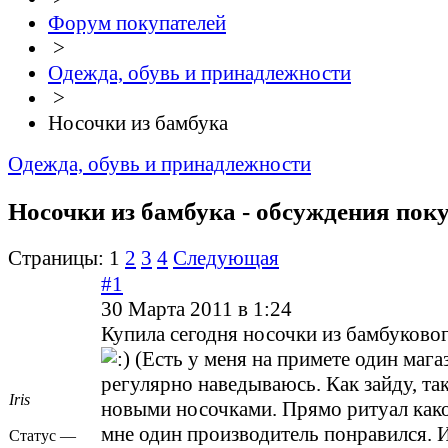
Форум покупателей
>
Одежда, обувь и принадлежности
>
Носочки из бамбука
Одежда, обувь и принадлежности
Носочки из бамбука - обсуждения пок
Страницы:
1
2
3
4
Следующая
#1
30 Марта 2011 в 1:24
Купила сегодня носочки из бамбуковог
(Есть у меня на примете один магаз
регулярно наведываюсь. Как зайду, та
Iris
новыми носочками. Прямо ритуал как
мне один производитель понравился. 
Статус —