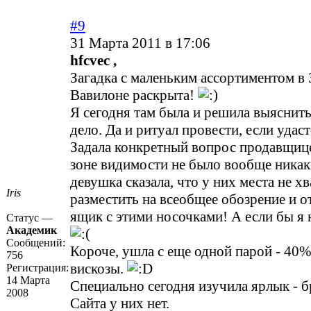
#9
31 Марта 2011 в 17:06
hfcvec ,
Загадка с маленьким ассортиментом в
Вавилоне раскрыта!
Я сегодня там была и решила выяснить 
дело. Да и ритуал провести, если удас
Задала конкретный вопрос продавщице ,
зоне видимости не было вообще ника
девушка сказала, что у них места не хв
Iris
разместить на всеобщее обозрение и 
ящик с этими носочками! А если бы я 
Статус —
Академик
Сообщений:
Короче, ушла с еще одной парой - 40
756
вискозы.
Регистрация:
14 Марта
Специально сегодня изучила ярлык - 
2008
Сайта у них нет.