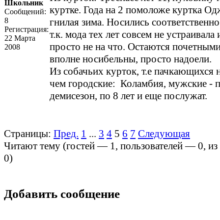
Школьник
куртке. Года на 2 помоложе куртка Од
Сообщений:
8
гнилая зима. Носились соответственно
Регистрация:
т.к. мода тех лет совсем не устраивала
22 Марта
просто не на что. Остаются почетными
2008
вполне носибельны, просто надоели.
Из собачьих курток, т.е пачкающихся 
чем городские: Коламбия, мужские - 
демисезон, по 8 лет и еще послужат.
Страницы:
Пред.
1
...
3
4
5
6
7
Следующая
Читают тему (гостей —
1
, пользователей —
0
, и
0
)
Добавить сообщение