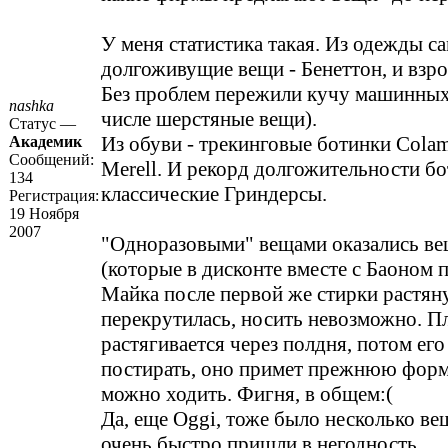
У меня статистика такая. Из одежды с
долгоживущие вещи - Бенеттон, и взро
Без проблем пережили кучу машинных
nashka
числе шерстяные вещи).
Статус —
Из обуви - трекинговые ботинки Colam
Академик
Сообщений:
Merell. И рекорд долгожительности бо
134
классические Гриндерсы.
Регистрация:
19 Ноября
2007
"Одноразовыми" вещами оказались в
(которые в дисконте вместе с Баоном 
Майка после первой же стирки растян
перекрутилась, носить невозможно. П
растягивается через полдня, потом ег
постирать, оно примет прежнюю форм
можно ходить. Фигня, в общем:(
Да, еще Oggi, тоже было несколько ве
очень быстро пришли в негодность.