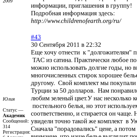
2009
информации, приглашения в группу!
Подробная информация здесь:
http://www.childrenofearth.org/ru/
#43
30 Сентября 2011 в 22:32
Еще хочу отнести к "долгожителям" п
TAС из сатина. Практически любое по
можно использовать долгие годы, но в
многочисленных стирок хорошее белье
другому. Свой комплект мы покупали 
Турции за 50 долларов. Нам понравилс
любим зеленый цвет.У нас несколько 
Юлия
постельного белья, но этот используе
Статус —
соответственно, и стирается он чаще.
Академик
увидели точно такой же комплект в Ую
Сообщений:
314
Сначала "порадовались" цене, а потом
Регистрация:
внимание, что наше белье выглядит поч