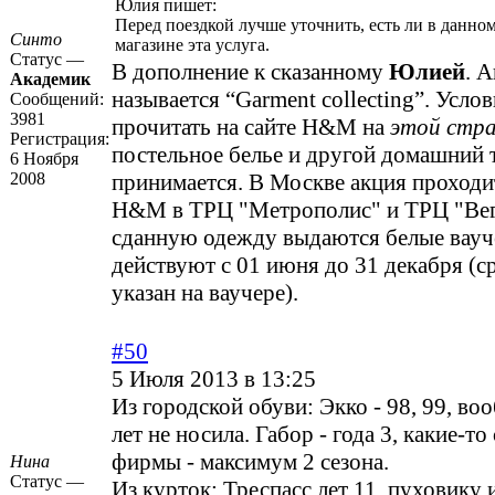
Юлия пишет:
Перед поездкой лучше уточнить, есть ли в данно
Синто
магазине эта услуга.
Статус —
В дополнение к сказанному
Юлией
. 
Академик
называется “Garment collecting”. Усло
Сообщений:
3981
прочитать на сайте H&M на
этой стра
Регистрация:
постельное белье и другой домашний т
6 Ноября
2008
принимается. В Москве акция проходи
H&M в ТРЦ "Метрополис" и ТРЦ "Вега
сданную одежду выдаются белые вауч
действуют с 01 июня до 31 декабря (с
указан на ваучере).
#50
5 Июля 2013 в 13:25
Из городской обуви: Экко - 98, 99, в
лет не носила. Габор - года 3, какие-т
фирмы - максимум 2 сезона.
Нина
Статус —
Из курток: Треспасс лет 11, пуховику