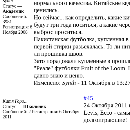
Synth
нормального качества. Китайские к
Статус —
ценились.
Академик
Сообщений:
Но сейчас... как определить, какие 
3981
будут три года носиться, а какие чере
Регистрация:
6
выброс проситься.
Ноября 2008
Пакистанская футболка, купленная в
первой стирки разъехалась. То ли ни
ли прошивка швов.
Зато порадовали купленные в прошл
"Реале" футболки Fruit of the Loom.
давно знаю и ценю.
Изменено:
Synth
-
11 Октября в 13:2
#45
Катя Горо...
24 Октября 2011 
Статус —
Школьник
Сообщений:
2
Регистрация:
6 Октября
Levis, Ecco - сам
2011
долгоиграющие!