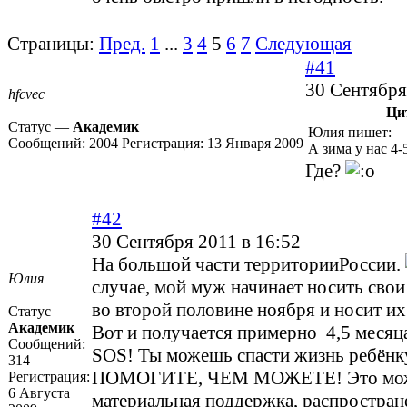
Страницы:
Пред.
1
...
3
4
5
6
7
Следующая
#41
30 Сентября
hfcvec
Ци
Статус —
Академик
Юлия пишет:
Сообщений:
2004
Регистрация:
13 Января 2009
А зима у нас 4-
Где?
#42
30 Сентября 2011 в 16:52
На большой части территорииРоссии.
Юлия
случае, мой муж начинает носить сво
во второй половине ноября и носит их
Статус —
Академик
Вот и получается примерно 4,5 месяц
Сообщений:
SOS! Ты можешь спасти жизнь ребёнк
314
ПОМОГИТЕ, ЧЕМ МОЖЕТЕ! Это мож
Регистрация:
6 Августа
материальная поддержка, распростран