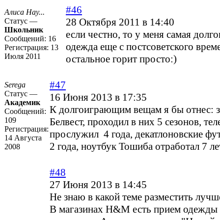
#46
Алиса Нау...
28 Октября 2011 в 14:40
Статус —
Школьник
если честно, то у меня самая дол
Сообщений:
16
одежда еще с постсоветского време
Регистрация:
13
Июля 2011
остальное горит просто:)
#47
Serega
Статус —
16 Июня 2013 в 17:35
Академик
К долгоиграющим вещам я бы отнес: 
Сообщений:
109
Белвест, проходил в них 5 сезонов, те
Регистрация:
прослужил 4 года, декатлоновские фу
14 Августа
2 года, ноутбук Тошиба отработал 7 ле
2008
#48
27 Июня 2013 в 14:45
Не знаю в какой теме разместить луч
В магазинах H&M есть прием одежды