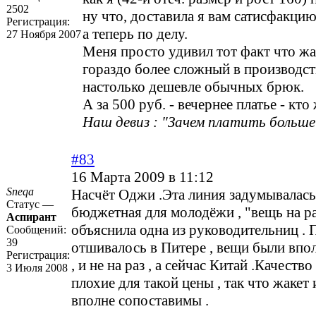
2502
ну что, доставила я вам сатисфакци
Регистрация:
а теперь по делу.
27 Ноября 2007
Меня просто удивил тот факт что жа
гораздо более сложный в производст
настолько дешевле обычных брюк.
А за 500 руб. - вечернее платье - кто
Наш девиз : "Зачем платить больше?
#83
16 Марта 2009 в 11:12
Sneqa
Насчёт Оджи .Эта линия задумывалась
Статус —
бюджетная для молодёжи , "вещь на раз
Аспирант
объяснила одна из руководительниц . 
Сообщений:
39
отшивалось в Питере , вещи были впо
Регистрация:
, и не на раз , а сейчас Китай .Качеств
3 Июля 2008
плохие для такой цены , так что жакет 
вполне сопоставимы .