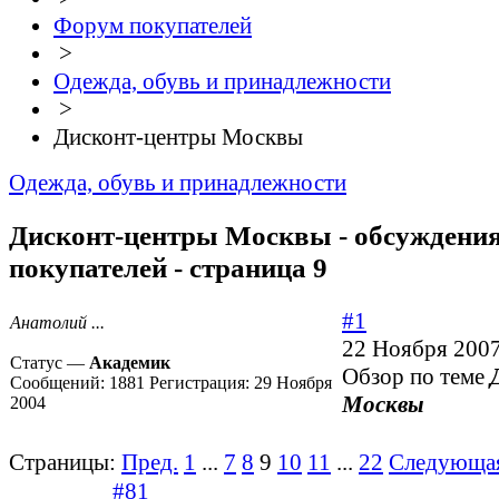
Форум покупателей
>
Одежда, обувь и принадлежности
>
Дисконт-центры Москвы
Одежда, обувь и принадлежности
Дисконт-центры Москвы - обсуждени
покупателей - страница 9
#1
Анатолий ...
22 Ноября 2007
Статус —
Академик
Обзор по теме
Сообщений:
1881
Регистрация:
29 Ноября
Москвы
2004
Страницы:
Пред.
1
...
7
8
9
10
11
...
22
Следующа
#81