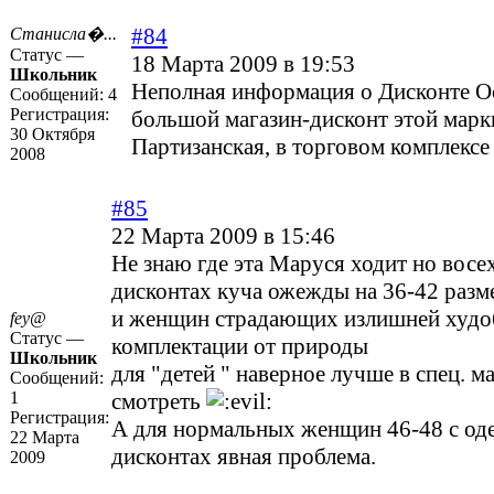
#84
Станисла�...
Статус —
18 Марта 2009 в 19:53
Школьник
Неполная информация о Дисконте О
Сообщений:
4
Регистрация:
большой магазин-дисконт этой марки
30 Октября
Партизанская, в торговом комплекс
2008
#85
22 Марта 2009 в 15:46
Не знаю где эта Маруся ходит но восе
дисконтах куча ожежды на 36-42 разм
и женщин страдающих излишней худоб
fey@
Статус —
комплектации от природы
Школьник
для "детей " наверное лучше в спец. м
Сообщений:
1
смотреть
Регистрация:
А для нормальных женщин 46-48 с од
22 Марта
дисконтах явная проблема.
2009