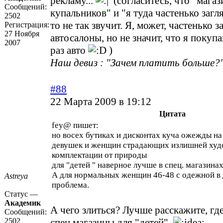
рекламу...
(согласитесь, что "магаз
Сообщений:
купальников" и "я туда частенько загл
2502
то не так звучит. Я, может, частенько 
Регистрация:
27 Ноября
автосалоны, но не значит, что я поку
2007
раз авто
)
Наш девиз : "Зачем платить больше?"
#88
22 Марта 2009 в 19:12
Цитата
fey@ пишет:
но восех бутиках и дисконтах куча ожежды на
девушек и женщин страдающих излишней худо
комплектации от природы
для "детей " наверное лучше в спец. магазина
А для нормальных женщин 46-48 с одежной в 
Astreya
проблема.
Статус —
Академик
А чего злиться? Лучше расскажите, где
Сообщений:
2502
спец.магазины для "детей".