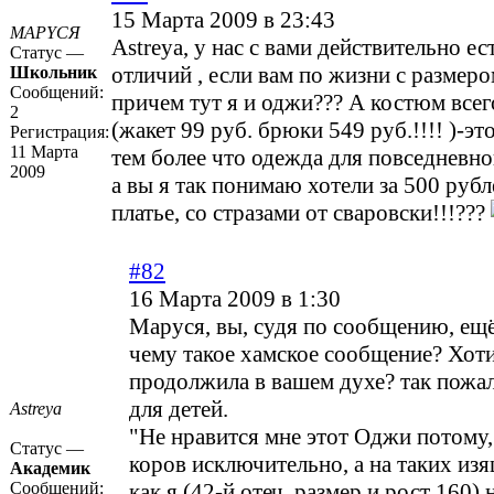
15 Марта 2009 в 23:43
MAPYCЯ
Astreya, у нас с вами действительно ес
Статус —
отличий , если вам по жизни с размеро
Школьник
Сообщений:
причем тут я и оджи??? А костюм всег
2
(жакет 99 руб. брюки 549 руб.!!!! )-эт
Регистрация:
11 Марта
тем более что одежда для повседневно
2009
а вы я так понимаю хотели за 500 рубл
платье, со стразами от сваровски!!!???
#82
16 Марта 2009 в 1:30
Маруся, вы, судя по сообщению, ещё
чему такое хамское сообщение? Хоти
продолжила в вашем духе? так пожалу
для детей.
Astreya
"Не нравится мне этот Оджи потому,
Статус —
коров исключительно, а на таких и
Академик
Сообщений:
как я (42-й отеч. размер и рост 160) 