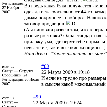
Регистрация:
Вот ведь какая бяка получается - мне 
27 Ноября
одежда исключительно от 44-го размер
2007
дамам покрупнее - наоборот. Налицо 
заговор продавцов.
(А я виновата разве в том, что теперь 
разные ростовки? Одна стандартная - и
приложу ума, где берут себе нормаль
невысокие, так и высокие женщины...)
Наш девиз : "Зачем платить больше?"
#89
евгения
Статус —
Студент
22 Марта 2009 в 19:18
Сообщений:
24
И если не трудно про размеры
Регистрация:
20 Июля
в смысле какой мкксимальный
2007
#90
евгения
22 Марта 2009 в 19:24
Статус —
Студент