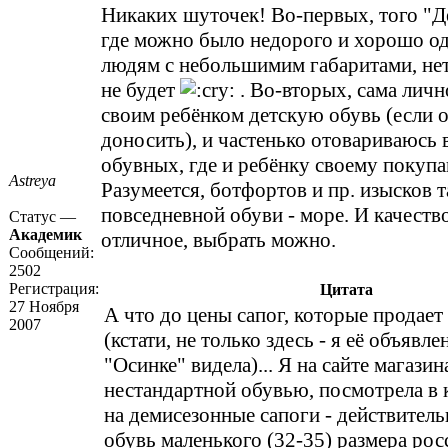
Никаких шуточек! Во-первых, того "Д
где можно было недорого и хорошо од
людям с небольшимим габаритами, не
не будет
. Во-вторых, сама лич
своим ребёнком детскую обувь (если о
доносить), и частенько отовариваюсь 
обувных, где и ребёнку своему покупа
Astreya
Разумеется, ботфортов и пр. изысков т
повседневной обуви - море. И качество
Статус —
Академик
отличное, выбрать можно.
Сообщений:
2502
Регистрация:
Цитата
27 Ноября
А что до цены сапог, которые продае
2007
(кстати, не только здесь - я её объявле
"Осинке" видела)... Я на сайте магази
нестандартной обувью, посмотрела в 
на демисезонные сапоги - действительн
обувь маленького (32-35) размера рос