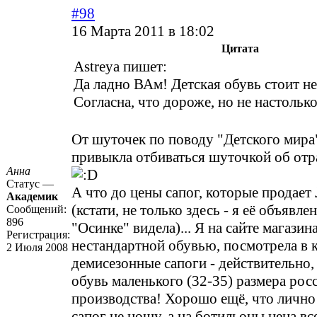
#98
16 Марта 2011 в 18:02
Цитата
Astreya пишет:
Да ладно ВАм! Детская обувь стоит н
Согласна, что дороже, но не настолько 
От шуточек по поводу "Детского мира
привыкла отбиваться шуточкой об отра
Анна
Статус —
А что до цены сапог, которые продае
Академик
(кстати, не только здесь - я её объявле
Сообщений:
896
"Осинке" видела)... Я на сайте магази
Регистрация:
нестандартной обувью, посмотрела в к
2 Июля 2008
демисезонные сапоги - действительно, 
обувь маленького (32-35) размера рос
производства! Хорошо ещё, что лично
сапог не ношу, а на ботильоны цена вс