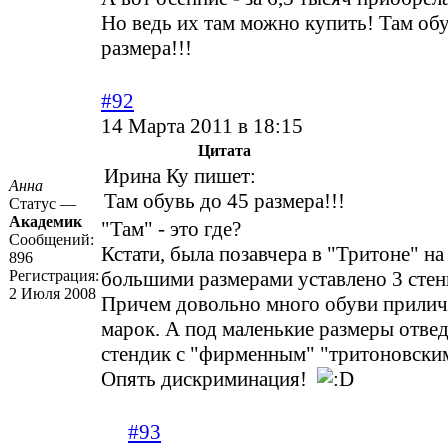
Но ведь их там можно купить! Там обу
размера!!!
#92
14 Марта 2011 в 18:15
Цитата
Ирина Ку пишет:
Анна
Там обувь до 45 размера!!!
Статус —
Академик
"Там" - это где?
Сообщений:
Кстати, была позавчера в "Тритоне" на
896
Регистрация:
большими размерами уставлено 3 стены
2 Июля 2008
Причем довольно много обуви прили
марок. А под маленькие размеры отве
стендик с "фирменным" "тритоновским
Опять дискриминация!
#93