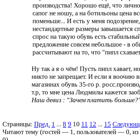
производства! Хорошо ещё, что лично
сапог не ношу, а на ботильоны цена вс
поменьше... И есть у меня подозрение,
нестандартные размеры завышается с
спрос на такую обувь есть стабильный
предложение совсем небольшое - в об
рассчитывают на то, что "пипл схавает
Ну так а я о чём! Пусть пипл хавает, н
никто не запрещает. И если я воочию 
магазинах обувь 35-го р. росс.производ
т.р, то мне цена Людмилы кажется зао
Наш девиз : "Зачем платить больше?"
Страницы:
Пред.
1
...
8
9
10
11
12
...
15
Следующ
Читают тему (гостей —
1
, пользователей —
0
, и
0
)