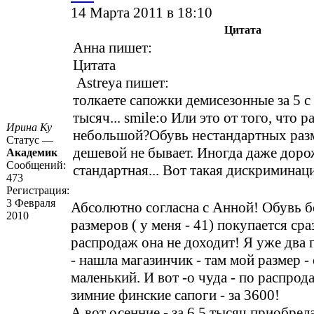
14 Марта 2011 в 18:10
Цитата
Анна пишет:
Цитата
Astreya пишет:
толкаете сапожки демисезонные за 5 
тысяч... smile:o Или это от того, что р
Ирина Ку
небольшой?Обувь нестандартных разм
Статус —
дешевой не бывает. Иногда даже дорож
Академик
Сообщений:
стандартная... Вот такая дискримина
473
Регистрация:
3 Февраля
Абсолютно согласна с Анной! Обувь 
2010
размеров ( у меня - 41) покупается ср
распродаж она не доходит! Я уже два г
- нашла магазинчик - там мой размер -
маленький. И вот -о чуда - по распрод
зимние финские сапоги - за 3600!
А вот осенние - за 6,5 тысяч приобрела