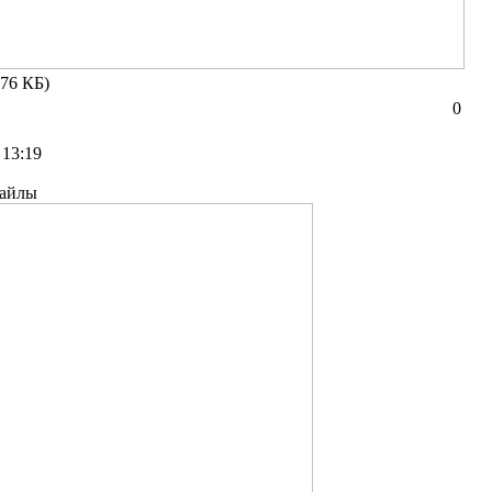
.76 КБ)
0
 13:19
файлы