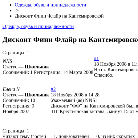
Одежда, обувь и принадлежности
>
Дисконт Финн Флайр на Кантемировской
Одежда, обувь и принадлежности
Дисконт Финн Флайр на Кантемировско
Страницы:
1
#1
NNS
18 Ноября 2008 в 11:
Статус —
Школьник
На ст. Кантемировск
Сообщений:
1
Регистрация:
14 Марта 2008
Спасибо.
Елена N
#2
Статус —
Школьник
18 Ноября 2008 в 14:28
Сообщений:
10
Уважаемый (ая) NNS!
Регистрация:
9
Дисконт "ФФ" на Кантемировской был в
Ноября 2007
ТЦ"Крестьянская застава", минут 15 от 
Страницы:
1
Читают тему (гостей —
1
, пользователей —
0
, из них скрытых