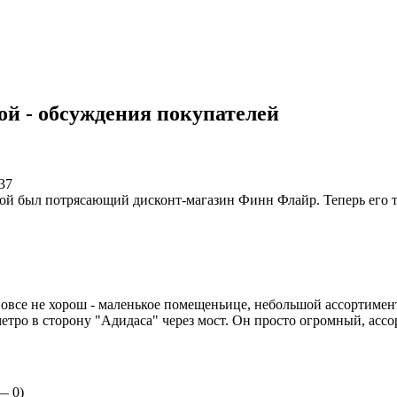
й - обсуждения покупателей
37
ой был потрясающий дисконт-магазин Финн Флайр. Теперь его та
овсе не хорош - маленькое помещеньице, небольшой ассортимен
метро в сторону "Адидаса" через мост. Он просто огромный, ас
 —
0
)