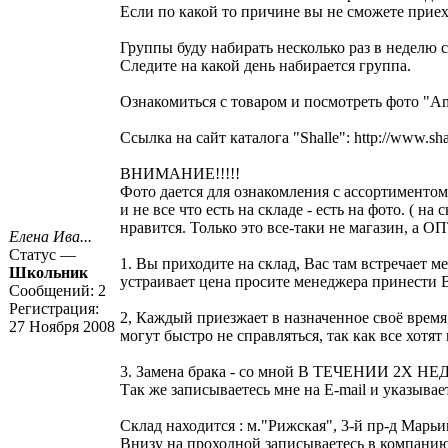
Если по какой то причине вы не сможете приехат
Группы буду набирать несколько раз в неделю с
Следите на какой день набирается группа.
Ознакомиться с товаром и посмотреть фото "A
Ссылка на сайт каталога "Shalle":
http://www.sha
ВНИМАНИЕ!!!!!
Фото дается для ознакомления с ассортиментом,
и не все что есть на складе - есть на фото. ( н
нравится. Только это все-таки не магазин, а 
Елена Ива...
Статус —
1. Вы приходите на склад, Вас там встречает м
Школьник
устраивает цена просите менеджера принести Ва
Сообщений:
2
Регистрация:
2, Каждый приезжает в назначенное своё время
27 Ноября 2008
могут быстро не справляться, так как все хотя
3. Замена брака - со мной В ТЕЧЕНИИ 2Х
Так же записываетесь мне на E-mail и указывает
Склад находится : м."Рижская", 3-й пр-д Марьи
Внизу на проходной записываетесь в компанию