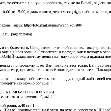
ь, то обязательно нужно сообщить, так же на Е-mail., за день до
 10-00 до 15-00, в дальнейшем, через месяц буду набирать чаще,
mazone" здесь:
http://foto.mail.ru/mail/ivannikova80/
lle.ru/?page=catalog
 и не более того. Склад живет активной жизнью, товар движется о
а складе в 10 раз больше) Относитесь к поездке, как к походу в ог
ОПТОВЫЙ склад, поэтому цены там - намного ниже, а правила поез
енеджер по продажам, даёт Вам прайс на весь товар, Вы подбирае
ш размер, примеряете, если всё подходит оплачиваете. Накладная
, если на складе собирается много народу, каждый ждёт своей 
т померить как можно больше!!!
 НЕДЕЛЬ С МОМЕНТА ПОКУПКИ,
е, что хотите поменять брак!!!
ной рощи, д.40 стр.1.
 "Шалле" поднимаетесь на 8 этаж, на охране говорите в "Шалле