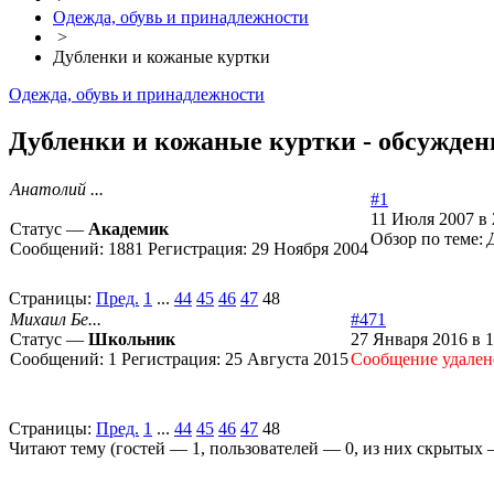
Одежда, обувь и принадлежности
>
Дубленки и кожаные куртки
Одежда, обувь и принадлежности
Дубленки и кожаные куртки - обсуждени
Анатолий ...
#1
11 Июля 2007 в 
Статус —
Академик
Обзор по теме:
Сообщений:
1881
Регистрация:
29 Ноября 2004
Страницы:
Пред.
1
...
44
45
46
47
48
Михаил Бе...
#471
Статус —
Школьник
27 Января 2016 в 1
Сообщений:
1
Регистрация:
25 Августа 2015
Cообщение удален
Страницы:
Пред.
1
...
44
45
46
47
48
Читают тему (гостей —
1
, пользователей —
0
, из них скрытых