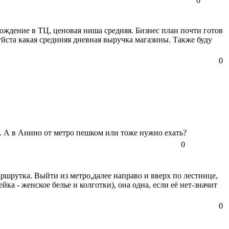
0
ождение в ТЦ, ценовая ниша средняя. Бизнес план почти готов
йста какая среднняя дневная выручка магазины. Также буду
0
й. А в Анино от метро пешком или тоже нужно ехать?
0
ршрутка. Выйти из метро,далее направо и вверх по лестнице,
а - женское белье и колготки), она одна, если её нет-значит
0