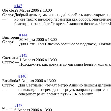
#143
Ole-ole
29 Марта 2006 в 13:00
Статус
Добрый день, дамы и господа! <br>Есть идея открыть н
—
но нет такого важного параметра как оборот. Уважаемы
благодарен за любые "секреты" данного бизнеса. <br> <
#144
Виктория
30 Марта 2006 в 13:00
Статус —
Для Нати. <br>Спасибо большое за подсказку. Обяза
#145
Светлана
1 Апреля 2006 в 13:00
Статус —
Подскажите, как доехать до магазина Белье и колгот
#146
Rosalinda
5 Апреля 2006 в 13:00
Статус
Для Светланы. <br>От метро Аннино пешком далековат
—
на выходе из перехода повернуть направо увидите на 
совершает рейс, время в пути - 10-15 минут.
#147
мария
6 Апреля 2006 в 13:00