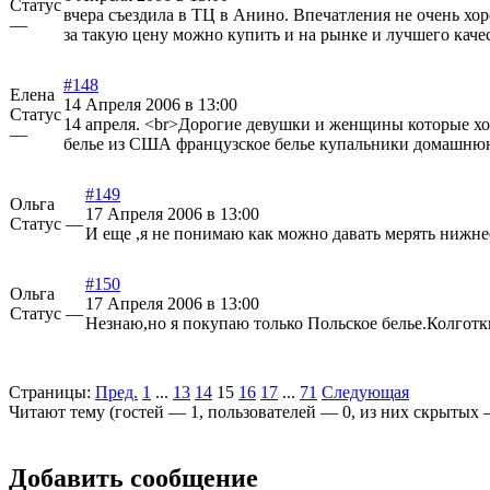
Статус
вчера съездила в ТЦ в Анино. Впечатления не очень хоро
—
за такую цену можно купить и на рынке и лучшего качес
#148
Елена
14 Апреля 2006 в 13:00
Статус
14 апреля. <br>Дорогие девушки и женщины которые хот
—
белье из США французское белье купальники домашнюю
#149
Ольга
17 Апреля 2006 в 13:00
Статус —
И еще ,я не понимаю как можно давать мерять нижнее 
#150
Ольга
17 Апреля 2006 в 13:00
Статус —
Незнаю,но я покупаю только Польское белье.Колготк
Страницы:
Пред.
1
...
13
14
15
16
17
...
71
Следующая
Читают тему (гостей —
1
, пользователей —
0
, из них скрытых
Добавить сообщение