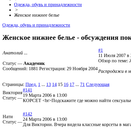
Одежда, обувь и принадлежности
>
Женское нижнее белье
Одежда, обувь и принадлежности
Женское нижнее белье - обсуждения пок
#1
Анатолий ...
11 Июля 2007 в 
Обзор по теме:
Статус —
Академик
Сообщений:
1881
Регистрация:
29 Ноября 2004
Распродажи в м
Страницы:
Пред.
1
...
13
14
15
16
17
...
71
Следующая
#141
Виктория
19 Марта 2006 в 13:00
Статус —
КОРСЕТ <br>Подскажите где можно найти сексуальну
#142
Нати
24 Марта 2006 в 13:00
Статус —
Для Виктории. Вчера видела классные корсеты в магаз