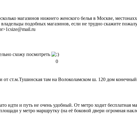
есколько магазинов нижнего женского белья в Москве, местонахх
е владельцы подобных магазинов, если не трудно скажите пожалу
br>1csize@mail.ru
тельно схожу посмотреть
0
ки от ст.м.Тушинская там на Волоколамском ш. 120 дом конечны
о идти и путь не очень удобный. От метро ходит бесплатная ма
площади у метро маршрутку (на её боковой двери огромная наклейк