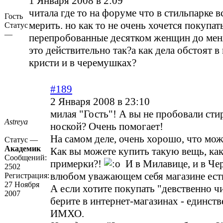
1 Января 2008 в 2:09
читала где то на форуме что в стильпарке 
Гость
мерить. но как то не очень хочется покупат
Статус
—
перепробованные десятком женщин до меня
это действительно так?а как дела обстоят в
кристи и в черемушках?
#189
2 Января 2008 в 23:10
милая "Гость"! А вы не пробовали сти
Astreya
ноской? Очень помогает!
На самом деле, очень хорошо, что мо
Статус —
Академик
Как вы можете купить такую вещь, как 
Сообщений:
примерки?!
И в Милавице, и в Че
2502
влюбом уважающем себя магазине ест
Регистрация:
27 Ноября
А если хотите покупать "девственно чи
2007
берите в интернет-магазинах - единст
ИМХО.