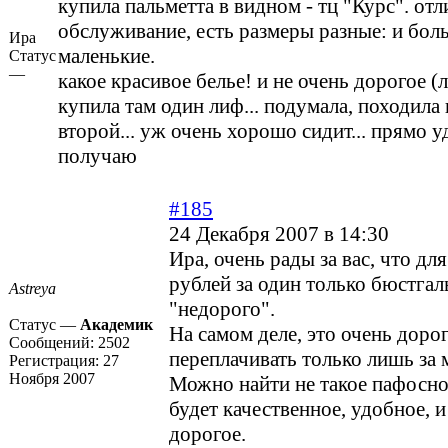
купила пальметта в видном - тц "Курс". от
обслуживание, есть размеры разные: и бол
Ира
маленькие.
Статус
—
какое красивое белье! и не очень дорогое (
купила там один лиф... подумала, походила
второй... уж очень хорошо сидит... прямо 
получаю
#185
24 Декабря 2007 в 14:30
Ира, очень рады за вас, что дл
рублей за один только бюстгаль
Astreya
"недорого".
Статус —
Академик
На самом деле, это очень доро
Сообщений:
2502
переплачивать только лишь за 
Регистрация:
27
Ноября 2007
Можно найти не такое пафосно
будет качественное, удобное, и
дорогое.