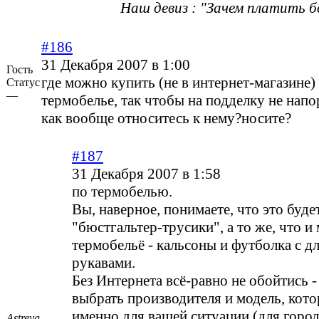
Наш девиз : "Зачем платить б
#186
31 Декабря 2007 в 1:00
Гость
где можно купить (не в интернет-магазине)
Статус
—
термобелье, так чтобы на подделку не напо
как вообще относитесь к нему?носите?
#187
31 Декабря 2007 в 1:58
по термобелью.
Вы, наверное, понимаете, что это буде
"бюстгальтер-трусики", а то же, что и
термобельё - кальсоны и футболка с 
рукавами.
Без Интернета всё-равно не обойтись -
выбрать производителя и модель, кот
именно для вашей ситуации (для город
Astreya