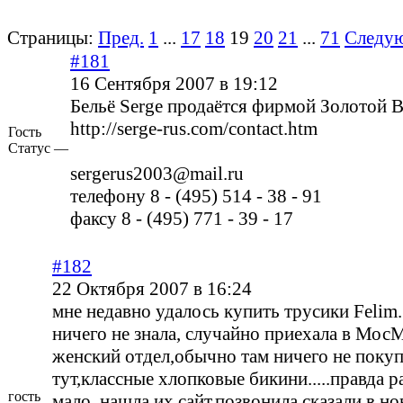
Страницы:
Пред.
1
...
17
18
19
20
21
...
71
Следу
#181
16 Сентября 2007 в 19:12
Бельё Serge продаётся фирмой Золотой 
http://serge-rus.com/contact.htm
Гость
Статус —
sergerus2003@mail.ru
телефону 8 - (495) 514 - 38 - 91
факсу 8 - (495) 771 - 39 - 17
#182
22 Октября 2007 в 16:24
мне недавно удалось купить трусики Felim
ничего не знала, случайно приехала в МосМ
женский отдел,обычно там ничего не покуп
тут,классные хлопковые бикини.....правда р
гость
мало..нашла их сайт,позвонила,сказали в н