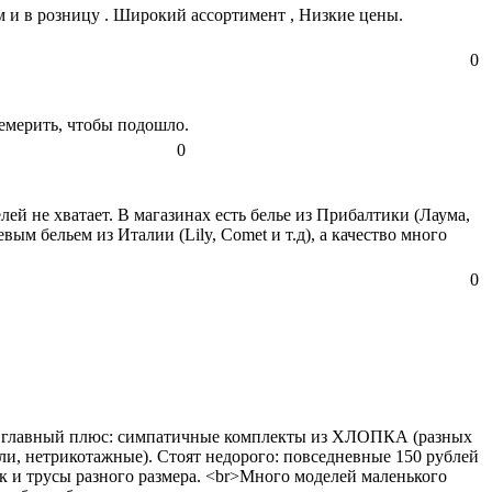
м и в розницу . Широкий ассортимент , Низкие цены.
0
ремерить, чтобы подошло.
0
лей не хватает. В магазинах есть белье из Прибалтики (Лаума,
ым бельем из Италии (Lily, Comet и т.д), а качество много
0
Его главный плюс: симпатичные комплекты из ХЛОПКА (разных
ли, нетрикотажные). Стоят недорого: повседневные 150 рублей
к и трусы разного размера. <br>Много моделей маленького