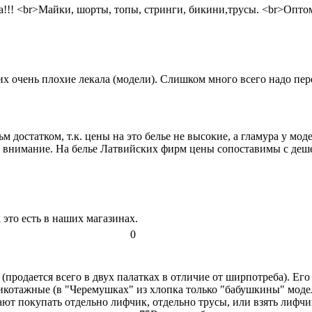
а!!! <br>Майки, шорты, топы, стринги, бикини,трусы. <br>Опто
 них очень плохие лекала (модели). Слишком много всего надо пе
 достатком, т.к. цены на это белье не высокие, а гламура у моде
ить внимание. На белье Латвийских фирм цены сопоставимы с дешев
это есть в наших магазинах.
0
 (продается всего в двух палатках в отличие от ширпотреба). 
рикотажные (в "Черемушках" из хлопка только "бабушкины" моде
ают покупать отдельно лифчик, отдельно трусы, или взять лифчи