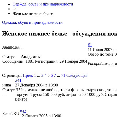
Одежда, обувь и принадлежности
>
Женское нижнее белье
Одежда, обувь и принадлежности
Женское нижнее белье - обсуждения пок
#1
Анатолий ...
11 Июля 2007 в 
Обзор по теме:
Статус —
Академик
Сообщений:
1881
Регистрация:
29 Ноября 2004
Распродажи в м
Страницы:
Пред.
1
...
3
4
5
6
7
...
71
Следующая
#41
ника
27 Декабря 2004 в 13:00
Статус
Я Черемушки не люблю, то ли фасоны старческие, то ли
—
торгует. Трусы 150-500 руб, лифы - 250-1000 руб. Стара
центра.
#42
Бельё.RU
12 Января 2005 в 13:00