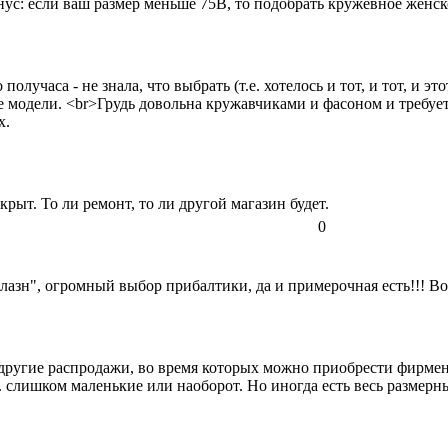
ус: если ваш размер меньше 75В, то подобрать кружевное женско
учаса - не знала, что выбрать (т.е. хотелось и тот, и тот, и это
ие модели. <br>Грудь довольна кружавчиками и фасоном и требу
х.
крыт. То ли ремонт, то ли другой магазин будет.
0
азн", огромный выбор прибалтики, да и примерочная есть!!! Во
другие распродажи, во время которых можно приобрести фирменн
 слишком маленькие или наоборот. Но иногда есть весь размерный