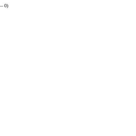
 —
0
)