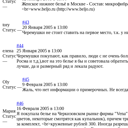
Статус
Женское нижнее бельё в Москве - Состав: микрофибр
—
<br>
www.beljo.ru (http://www.beljo.ru)
#43
tory
20 Января 2005 в 13:00
Статус —
Черемушки не стоит ставить на первое место, т.к. у
#44
елена
25 Января 2005 в 13:00
Статус
Черемушки покупают, как правило, люди с не очень больм
—
Росма и т.д.),вот на это белье я бы и советовала обрат
лучше, да и размерный ряд и лекала радуют.
#45
Oly
9 Февраля 2005 в 13:00
Статус —
Жаль, что нет информации о примерочных. Не всегда 
#46
16 Февраля 2005 в 13:00
Мария
Я покупала белье на Черкизовском рынке фирмы "Vena"
Статус
цветов, некоторые смотрятся как купальник), причем т
—
за комплект, <br>кружевные рублей 300. Иногда разреш