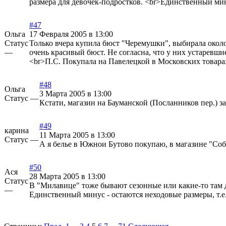
размера для девочек-подростков. <br>Единственный мин
#47
Ольга
17 Февраля 2005 в 13:00
Статус
Только вчера купила бюст "Черемушки", выбирала около пол
—
очень красивый бюст. Не согласна, что у них устаревш
<br>П.С. Покупала на Павелецкой в Московских товара
#48
Ольга
3 Марта 2005 в 13:00
Статус —
Кстати, магазин на Бауманской (Посланников пер.) за
#49
карина
11 Марта 2005 в 13:00
Статус —
А я белье в Южнои Бутово покупаю, в магазине "Собл
#50
Ася
28 Марта 2005 в 13:00
Статус
В "Милавице" тоже бывают сезонные или какие-то там 
—
Единственный минус - остаются неходовые размеры, т.е.