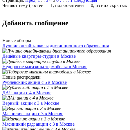
Страницы:
Пред.
1
...
3
4
5
6
7
...
71
Следующая
Читают тему (гостей —
1
, пользователей —
0
, из них скрытых
Добавить сообщение
Новые обзоры
Лучшие онлайн-школы дистанционного образования
Дешёвые квартиры-студии в Москве
Недорогие магазины термобелья в Москве
Новые распродажи
Рублевский: акции с 5 в Москве
ДА!: акции с 4 в Москве
Верный: акции с 3 в Москве
Магнолия: акции с 3 в Москве
Мясницкий ряд: акции с 3 в Москве