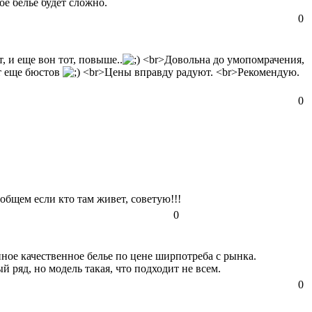
е белье будет сложно.
0
т, и еще вон тот, повыше..
<br>Довольна до умопомрачения,
ет еще бюстов
<br>Цены вправду радуют. <br>Рекомендую.
0
общем если кто там живет, советую!!!
0
ое качественное белье по цене ширпотреба с рынка.
 ряд, но модель такая, что подходит не всем.
0