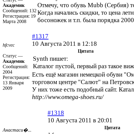
Отмечу, что обувь Mubb (Сербия) т
Академик
Сообщений:
132
Когда начались скидки, то цена летн
Регистрация:
19
босоножек и т.п. была порядка 200
Марта 2008
#1317
10 Августа 2011 в 12:18
hfcvec
Цитата
Статус —
Synth пишет:
Академик
Каталог пустой, первый раз такое виж
Сообщений:
2004
Есть ещё магазин немецкой обуви "Ом
Регистрация:
торговом центре "Салют" на Петровс
13 Января
2009
У них тоже есть подобный сайт. Катал
http://www.omega-shoes.ru/
#1318
10 Августа 2011 в 20:01
Цитата
Анастаси�...