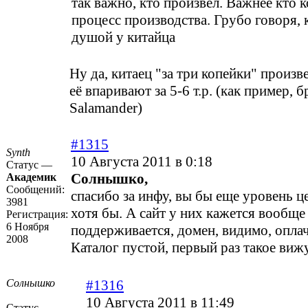
так важно, кто произвел. Важнее кто 
процесс производства. Грубо говоря, 
душой у китайца
Ну да, китаец "за три копейки" произве
её впаривают за 5-6 т.р. (как пример, 
Salamander)
#1315
Synth
10 Августа 2011 в 0:18
Статус —
Солнышко,
Академик
Сообщений:
спасибо за инфу, вы бы еще уровень ц
3981
хотя бы. А сайт у них кажется вообще
Регистрация:
6 Ноября
поддерживается, домен, видимо, оплач
2008
Каталог пустой, первый раз такое вижу
Солнышко
#1316
10 Августа 2011 в 11:49
Статус —