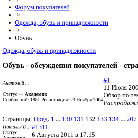
Форум покупателей
>
Одежда, обувь и принадлежности
>
Обувь
Одежда, обувь и принадлежности
Обувь - обсуждения покупателей - стр
#1
Анатолий ...
11 Июля 200
Статус —
Академик
Обзор по те
Сообщений:
1881
Регистрация:
29 Ноября 2004
Распродажи
Страницы:
Пред.
1
...
130
131
132
133
134
...
207
#1311
Наталья Б...
Статус —
6 Августа 2011 в 17:15
Академик