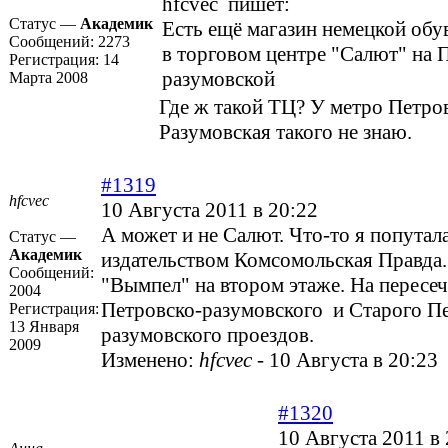
hfcvec пишет:
Статус —
Академик
Есть ещё магазин немецкой обу
Сообщений:
2273
в торговом центре "Салют" на 
Регистрация:
14
разумовской
Марта 2008
Где ж такой ТЦ? У метро Петро
Разумовская такого не знаю.
#1319
hfcvec
10 Августа 2011 в 20:22
А может и не Салют. Что-то я попутал
Статус —
Академик
издательством Комсомольская Правда.
Сообщений:
"Вымпел" на втором этаже. На пересе
2004
Петровско-разумовского и Старого П
Регистрация:
13 Января
разумовского проездов.
2009
Изменено:
hfcvec
-
10 Августа в 20:23
#1320
10 Августа 2011 в 