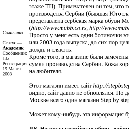
этаже ТЦ). Примечателен он тем, что 
производства Сербии (бывшая Югосла
представлена сербская марка обуви M
(
http://www.mubb.co.rs
,
http://www.mub
Солнышко
Просто у меня есть одни ботиночки э
или 2003 года выпуска, до сих пор це
Статус —
Академик
дождь и слякоть.
Сообщений:
Кроме того, в магазине были замечены
132
сумки производства Сербии. Кожа хор
Регистрация:
19 Марта
на любителя.
2008
Этот магазин имеет сайт
http://stepbste
видно, сайт давно не обновлялся. По д
Москве всего один магазин Step by ste
Может кому-нибудь эта информация бу
P.S. Надоела китайская обувь, даёш