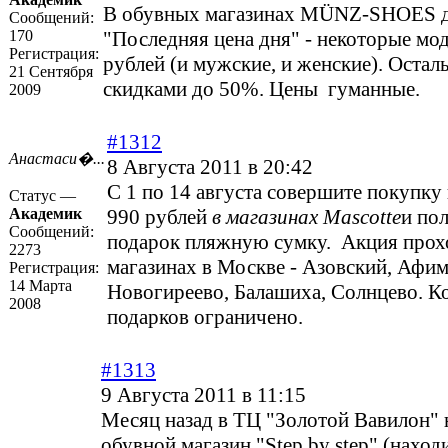
В обувных магазинах MÜNZ-SHOES д
Сообщений:
170
"Последняя цена дня" - некоторые мо
Регистрация:
рублей (и мужские, и женские). Остал
21 Сентября
скидками до 50%. Цены гуманные.
2009
#1312
Анастаси�...
8 Августа 2011 в 20:42
С 1 по 14 августа совершите покупку
Статус —
Академик
990 рублей
в магазинах Mascotte
и по
Сообщений:
подарок пляжную сумку. Акция прох
2273
магазинах в Москве - Азовский, Афим
Регистрация:
14 Марта
Новогиреево, Балашиха, Солнцево. К
2008
подарков ограничено.
#1313
9 Августа 2011 в 11:15
Месяц назад в ТЦ "Золотой Вавилон" 
обувной магазин "Step by step" (наход