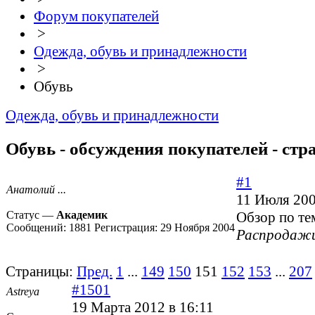
Форум покупателей
>
Одежда, обувь и принадлежности
>
Обувь
Одежда, обувь и принадлежности
Обувь - обсуждения покупателей - стр
#1
Анатолий ...
11 Июля 200
Статус —
Академик
Обзор по те
Сообщений:
1881
Регистрация:
29 Ноября 2004
Распродажи
Страницы:
Пред.
1
...
149
150
151
152
153
...
207
#1501
Astreya
19 Марта 2012 в 16:11