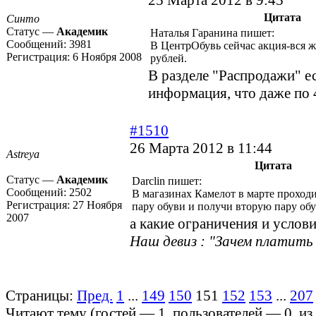
25 Марта 2012 в 9:45
Цитата
Синто
Статус —
Академик
Наталья Гаранина пишет:
Сообщений:
3981
В ЦентрОбувь сейчас акция-вся ж
Регистрация:
6 Ноября 2008
рублей.
В разделе "Распродажи" е
информация, что даже по 
#1510
26 Марта 2012 в 11:44
Astreya
Цитата
Статус —
Академик
Darclin пишет:
Сообщений:
2502
В магазинах
Камелот
в марте проходи
Регистрация:
27 Ноября
пару обуви и получи вторую пару обу
2007
а какие ограничения и услови
Наш девиз : "Зачем платить 
Страницы:
Пред.
1
...
149
150
151
152
153
...
207
Читают тему (гостей —
1
, пользователей —
0
, и