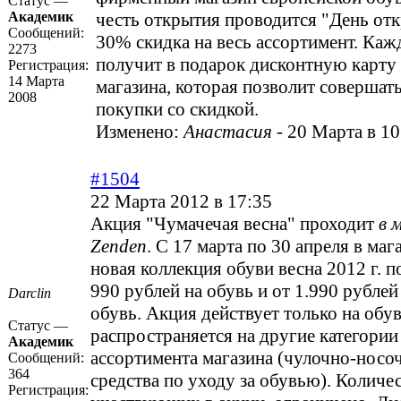
Статус —
Академик
честь открытия проводится "День от
Сообщений:
30% скидка на весь ассортимент. Каж
2273
получит в подарок дисконтную карту
Регистрация:
14 Марта
магазина, которая позволит соверша
2008
покупки со скидкой.
Изменено:
Анастасия
-
20 Марта в 10
#1504
22 Марта 2012 в 17:35
Акция "Чумачечая весна" проходит
в 
Zenden
. С 17 марта по 30 апреля в маг
новая коллекция обуви весна 2012 г. п
990 рублей на обувь и от 1.990 рубле
Darclin
обувь. Акция действует только на обув
Статус —
распространяется на другие категории
Академик
ассортимента магазина (чулочно-носо
Сообщений:
364
средства по уходу за обувью). Количе
Регистрация: