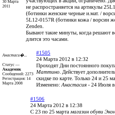
участвующих в акции, ограничено. Ди
30 Марта
2011
не распространяется на артикулы 25L
(ботинки женские черные и.мат. / ворс
5L12-0157R (ботинки кожа / ворсин ж
Zenden.
Бывают такие минуты, когда решают в
длится это часами.
#1505
Анастаси�...
24 Марта 2012 в 12:32
Статус —
Проходят Дни постоянного покуп
Академик
Маттино
. Действует дополнител
Сообщений:
2273
скидке по карте. Только 24 и 25 ма
Регистрация:
14
Марта 2008
Изменено:
Анастасия
-
24 Июля в
#1506
24 Марта 2012 в 12:38
С 23 по 25 марта
магазин обуви Эко