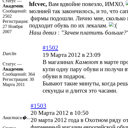
Статус —
hfcvec,
Вам вдвойне повезло, ИМХО,
Академик
молнией так закончилось, и то, что са
Сообщений:
2502
фирмы подошли. Лично мне, сколько н
Регистрация:
подходит обувь по их лекалам.
27 Ноября
2007
Наш девиз : "Зачем платить больше?"
#1502
Darclin
19 Марта 2012 в 23:09
В магазинах
Камелот
в марте пр
Статус —
купи одну пару обуви и получи 
Академик
Сообщений:
364
обуви в подарок.
Регистрация:
30
Бывают такие минуты, когда реш
Марта 2011
секунды и длится это часами.
#1503
20 Марта 2012 в 10:50
Анастаси�...
20 марта 2012 года в Охотном ряду о
фирменный магазин европейской об