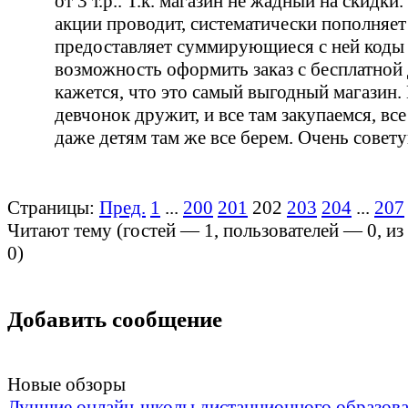
от 3 т.р.. Т.к. магазин не жадный на скидки
акции проводит, систематически пополняет
предоставляет суммирующиеся с ней коды н
возможность оформить заказ с бесплатной
кажется, что это самый выгодный магазин.
девчонок дружит, и все там закупаемся, вс
даже детям там же все берем. Очень совет
Страницы:
Пред.
1
...
200
201
202
203
204
...
207
Читают тему (гостей —
1
, пользователей —
0
, и
0
)
Добавить сообщение
Новые обзоры
Лучшие онлайн-школы дистанционного образов