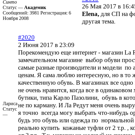
Синто
26 Мая 2017 в 16:4
Статус —
Академик
Сообщений:
3981
Регистрация:
6
Elena,
для СП на ф
Ноября 2008
другая тема.
#2020
2 Июня 2017 в 23:09
Порекомендую еще интернет - магазин La R
замечательном магазине выбор обуви про
самые разные производители и модели по 
ценам. Я сама люблю интересную, но в то 
качественную обувь. В магазинах все одно 
не очень нравится, когда все в одинаковом 
бутики, типа Карло Пазолини, обувь в кот
Лариса
не по карману. И Ла Редут меня очень выру
Статус
я точно всегда могу выбрать что-нибудь о
—
будь это обувь или одежда по нормальной
реально купить кожаные туфли от 2 т.р. , 