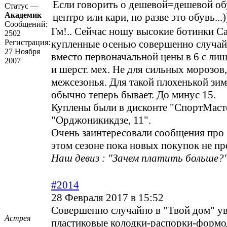
Если говорить о дешевой=дешевой обу
Статус —
Академик
центро или кари, но разве это обувь...)
Сообщений:
Гм!.. Сейчас ношу высокие ботинки Cate
2502
Регистрация:
купленные осенью совершенно случайн
27 Ноября
вместо первоначальной цены в 6 с лиш
2007
и шерст. мех. Не для сильных морозов,
межсезонья. Для такой плохенькой зимы
обычно теперь бывает. До минус 15.
Куплены были в дисконте "СпортМасте
"Орджоникикдзе, 11".
Очень заинтересовали сообщения про 
этом сезоне пока новых покупок не пр
Наш девиз : "Зачем платить больше?"
#2014
28 Февраля 2017 в 15:52
Совершенно случайно в "Твой дом" у
Астрея
пластиковые колодки-распорки-формо