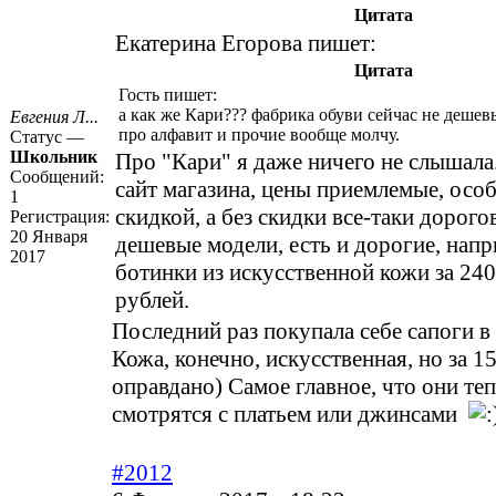
Цитата
Екатерина Егорова пишет:
Цитата
Гость пишет:
а как же Кари??? фабрика обуви сейчас не дешев
Евгения Л...
про алфавит и прочие вообще молчу.
Статус —
Школьник
Про "Кари" я даже ничего не слышала
Сообщений:
сайт магазина, цены приемлемые, особ
1
скидкой, а без скидки все-таки дорого
Регистрация:
20 Января
дешевые модели, есть и дорогие, нап
2017
ботинки из искусственной кожи за 24
рублей.
Последний раз покупала себе сапоги в
Кожа, конечно, искусственная, но за 1
оправдано) Самое главное, что они те
смотрятся с платьем или джинсами
#2012