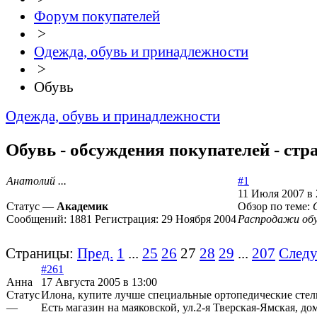
Форум покупателей
>
Одежда, обувь и принадлежности
>
Обувь
Одежда, обувь и принадлежности
Обувь - обсуждения покупателей - стр
Анатолий ...
#1
11 Июля 2007 в 
Статус —
Академик
Обзор по теме:
Сообщений:
1881
Регистрация:
29 Ноября 2004
Распродажи об
Страницы:
Пред.
1
...
25
26
27
28
29
...
207
След
#261
Анна
17 Августа 2005 в 13:00
Статус
Илона, купите лучше специальные ортопедические стел
—
Есть магазин на маяковской, ул.2-я Тверская-Ямская, д