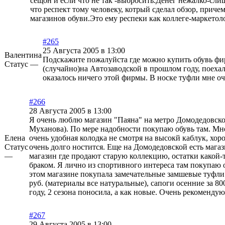
сещон и если что не так -выбросить.Денег нежалко-сли
что респект тому человеку, котрый сделал обзор, приче
магазинов обуви.Это ему респеки как коллеге-маркетоло
#265
25 Августа 2005 в 13:00
Валентина
Подскажите пожалуйста где можно купить обувь 
Статус —
(случайно)на Автозаводской в прошлом году, поехал
оказалось ничего этой фирмы. В носке туфли мне оч
#266
28 Августа 2005 в 13:00
Я очень люблю магазин "Паяна" на метро Домодедовско
Муханова). По мере надобности покупаю обувь там. Мне
Елена
очень удобная колодка не смотря на высокй каблук, хор
Статус
очень долго ностится. Еще на Домодедовской есть мага
—
магазин где продают старую коллекцию, остатки какой-
браком. Я лично из спортивного интереса там покупаю о
этом магазине покупала замечательные замшевые туфли
руб. (материалы все натуральные), сапоги осенние за 80
году, 2 сезона поносила, а как новые. Очень рекомендую
#267
29 Августа 2005 в 13:00