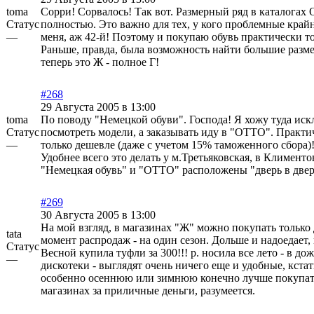
toma
Сорри! Сорвалось! Так вот. Размерный ряд в каталогах
Статус
полностью. Это важно для тех, у кого проблемные край
—
меня, аж 42-й! Поэтому и покупаю обувь практически то
Раньше, правда, была возможность найти большие разм
теперь это Ж - полное Г!
#268
29 Августа 2005 в 13:00
toma
По поводу "Немецкой обуви". Господа! Я хожу туда ис
Статус
посмотреть модели, а заказывать иду в "ОТТО". Практич
—
только дешевле (даже с учетом 15% таможенного сбора)
Удобнее всего это делать у м.Третьяковская, в Клименто
"Немецкая обувь" и "ОТТО" расположены "дверь в двер
#269
30 Августа 2005 в 13:00
На мой взгляд, в магазинах "Ж" можно покупать только
tata
момент распродаж - на один сезон. Дольше и надоедает, 
Статус
Весной купила туфли за 300!!! р. носила все лето - в дожд
—
дискотеки - выглядят очень ничего еще и удобные, кстат
особенно осеннюю или зимнюю конечно лучше покупат
магазинах за приличные деньги, разумеется.