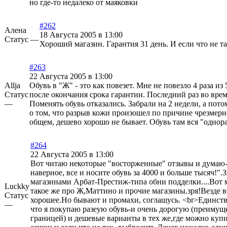
но где-то недалеко от маяковки
#262
Алена
18 Августа 2005 в 13:00
Статус —
Хороший магазин. Гарантия 31 день. И если что не т
#263
22 Августа 2005 в 13:00
Allja
Обувь в "Ж" - это как повезет. Мне не повезло 4 раза из 
Статус
после окончания срока гарантии. Последний раз во врем
—
Поменять обувь отказались. Забрали на 2 недели, а пот
о том, что разрыв кожи произошел по причине чрезмерн
общем, дешево хорошо не бывает. Обувь там вся "однора
#264
22 Августа 2005 в 13:00
Вот читаю некоторые "восторженные" отзывы и думаю-
наверное, все и носите обувь за 4000 и больше тысяч!".З
магазинами Арбат-Престиж-типа обни подделки....Вот
Luckky
такое же про Ж,Маттино и прочие магазины.зря!Везде 
Статус
хорошее.Но бывают и промахи, соглашусь. <br>Единств
—
что я покупаю разеую обувь-и очень дорогую (преимущ
границей) и дешевые варианты в тех же,где можно куп