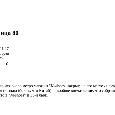
ница 80
21:27
Обувь
уви
0
йся около метро магазин "М-shoes" закрыт, на его месте - нечт
я не знаю (боюсь, что Китай), и вообще впечатление, что собран
что в "М-shoes" и 35-й был).