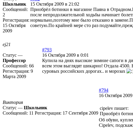
Школьник
15 Октября 2009 в 21:02
Сообщений:
Приобрёл ботинки в магазине Паяна в Отрадном.
2
после непродолжительной ходьбы начинает болеть
Регистрация:
нормально,поэтому мне было отказано в замене.Пр
15 Октября
советую.По крайней мере сто раз подумайте,прежд
2009
ej21
#793
Статус —
16 Октября 2009 в 0:01
Профессор
Купила на днях высокие зимние сапоги в д
Сообщений:
66
всем этом выглядят шикарно! Отдала 4500. 
Регистрация:
9
суровых российских дорогах.. и морозах
Марта 2009
#794
16 Октября 2009 
Виктория
Статус —
Школьник
cipelev пишет:
Сообщений:
11
Регистрация:
17 Сентября 2009
Приобрёл ботин
Об обуви, купле
Cipelev, подска