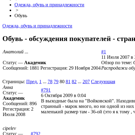
Одежда, обувь и принадлежности
>
Обувь
Одежда, обувь и принадлежности
Обувь - обсуждения покупателей - стра
Анатолий ...
#1
11 Июля 2007 в 
Статус —
Академик
Обзор по теме:
Сообщений:
1881
Регистрация:
29 Ноября 2004
Распродажи об
Страницы:
Пред.
1
...
78
79
80
81
82
...
207
Следующая
Анна
#791
Статус —
6 Октября 2009 в 0:04
Академик
В выходные была на "Войковской". Находивши
Сообщений:
896
странный - марок много, но ни одной из них 
Регистрация:
2
маленький размер там - 36-ой (это я к тому , 
Июля 2008
cipelev
Статус —
#792