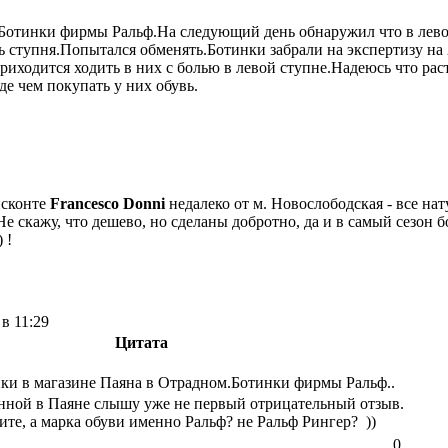
Ботинки фирмы Ральф.На следующий день обнаружил что в левом
 ступня.Попытался обменять.Ботинки забрали на экспертизу на 2
иходится ходить в них с болью в левой ступне.Надеюсь что раст
е чем покупать у них обувь.
исконте
Francesco Donni
недалеко от м. Новослободская - все на
Не скажу, что дешево, но сделаны добротно, да и в самый сезон
!
в 11:29
Цитата
ки в магазине Паяна в Отрадном.Ботинки фирмы Ральф..
нной в Паяне слышу уже не первый отрицательный отзыв.
жите, а марка обуви именно Ральф? не Ральф Рингер? ))
0