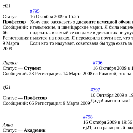
ej21
#795
Статус —
16 Октября 2009 в 15:25
Профессор
Хочу еще рассказать о
дисконте немецкой обуви
н
Сообщений:
итальянские, и швейцарские марки. Я была нацел
66
поделать - в самый сезон даже в дисконтах не уп
Регистрация:
пылятся на полках. Я перемерила почти все, что т
9 Марта
Если кто-то надумает, советовала бы туда ехать з
2009
Лариса
#796
Статус —
Студент
16 Октября 2009 в 
Сообщений:
23
Регистрация:
14 Марта 2008
на Римской, это на
ej21
#797
16 Октября 2009 в 1
Статус —
Профессор
Да-да! именно там!
Сообщений:
66
Регистрация:
9 Марта 2009
#798
16 Октября 2009 в 19:56
Анна
ej21
, а на размерный ря
Статус —
Академик