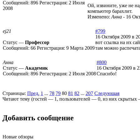
Сообщений:
896
Регистрация:
2 Июля
Ой, извините, уже не на
2008
компьютер барахлит.
Изменено:
Анна
-
16 Окт
ej21
#799
16 Октября 2009 в 2
Статус —
Профессор
вот ссылка на их са
Сообщений:
66
Регистрация:
9 Марта 2009
там можно распечат
Анна
#800
Статус —
Академик
16 Октября 2009 в 2
Сообщений:
896
Регистрация:
2 Июля 2008
Спасибо!
Страницы:
Пред.
1
...
78
79
80
81
82
...
207
Следующая
Читают тему (гостей —
1
, пользователей —
0
, из них скрытых
Добавить сообщение
Новые обзоры