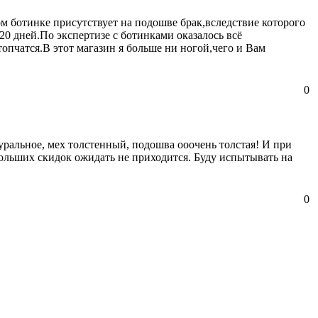
 ботинке присутствует на подошве брак,вследствие которого
0 дней.По экспертизе с ботинками оказалось всё
опчатся.В этот магазин я больше ни ногой,чего и Вам
0
туральное, мех толстенный, подошва ооочень толстая! И при
 больших скидок ожидать не приходится. Буду испытывать на
0