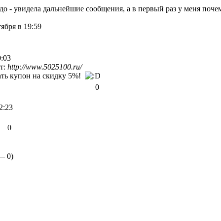
до - увидела дальнейшие сообщения, а в первый раз у меня поче
ября в 19:59
0:03
йт:
http://www.5025100.ru/
ать купон на скидку 5%!
0
2:23
0
 —
0
)