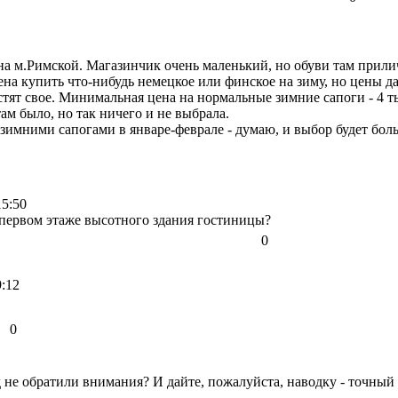
а м.Римской. Магазинчик очень маленький, но обуви там прилич
ена купить что-нибудь немецкое или финское на зиму, но цены 
устят свое. Минимальная цена на нормальные зимние сапоги - 4 т
ам было, но так ничего и не выбрала.
а зимними сапогами в январе-феврале - думаю, и выбор будет бол
15:50
 первом этаже высотного здания гостиницы?
0
9:12
0
д не обратили внимания? И дайте, пожалуйста, наводку - точный 