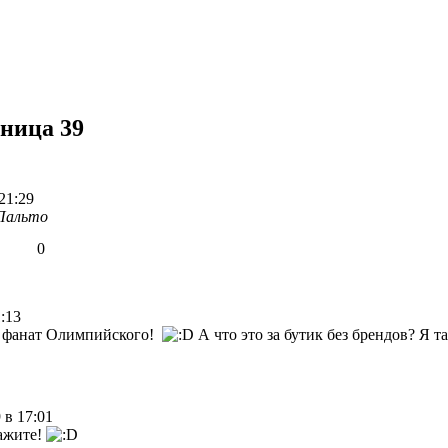
аница 39
21:29
Пальто
0
:13
е фанат Олимпийского!
А что это за бутик без брендов? Я т
 в 17:01
кажите!