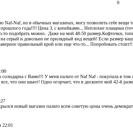
0
 Naf-Naf, но в обычных магазинах, могу позволить себе вещи то
 прошлого года!!!! Цена 3, с копейками... Неплохие плащики (то
то-то подобрать можно. Даже на мой 48-50 размер.Кофточки, топи
 на серый и довольно не прилядный вид вещей! Если размер ваш
наверное правильный крой или еще что-то... Попробовать стоит!
:00
солидарна с Вами!!! У меня пальто от Naf Naf - покупала в том
все, что они шьют! Одно огорчает, что в дисконте мой 42-й разм
:27
крылся новый магазин пальто всем советую цены очень демокра
в 22:01