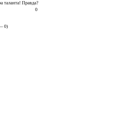
ра таланта! Правда?
0
 —
0
)