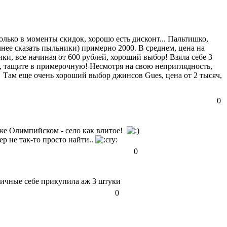
лько в моменты скидок, хорошо есть дисконт... Пальтишко,
чнее сказать пыльники) примерно 2000. В среднем, цена на
ки, все начиная от 600 рублей, хороший выбор! Взяла себе 3
, тащите в примерочную! Несмотря на свою неприглядность,
! Там еще очень хороший выбор джинсов Gues, цена от 2 тысяч,
0
 же Олимпийском - село как влитое!
ер не так-то просто найти..
0
тичные себе прикупила аж 3 штуки
0