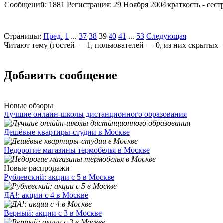
Сообщений:
1881
Регистрация:
29 Ноября 2004
краткость - сест
Страницы:
Пред.
1
...
37
38
39
40
41
...
53
Следующая
Читают тему (гостей —
1
, пользователей —
0
, из них скрытых
Добавить сообщение
Новые обзоры
Лучшие онлайн-школы дистанционного образования
Дешёвые квартиры-студии в Москве
Недорогие магазины термобелья в Москве
Новые распродажи
Рублевский: акции с 5 в Москве
ДА!: акции с 4 в Москве
Верный: акции с 3 в Москве