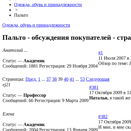
Одежда, обувь и принадлежности
>
Пальто
Одежда, обувь и принадлежности
Пальто - обсуждения покупателей - стр
Анатолий ...
#1
11 Июля 2007 в 
Статус —
Академик
Обзор по теме:
Сообщений:
1881
Регистрация:
29 Ноября 2004
Страницы:
Пред.
1
...
37
38
39
40
41
...
53
Следующая
ej21
#381
17 Октября 2009 в 11
Статус —
Профессор
Наталья,
я такой ж
Сообщений:
66
Регистрация:
9 Марта 2009
Елена
#382
17 Октября 2009
Статус —
Академик
И мне, и мне с
Сообщений:
2004
Регистрация:
13 Января 2009