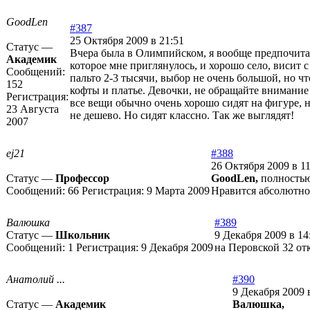
GoodLen
#387
25 Октября 2009 в 21:51
Статус —
Вчера была в Олимпийском, я вообще предпочитаю
Академик
которое мне приглянулось, и хорошо село, висит с
Сообщений:
пальто 2-3 тысячи, выбор не очень большой, но ч
152
кофты и платье. Девочки, не обращайте внимание
Регистрация:
все вещи обычно очень хорошо сидят на фигуре, 
23 Августа
не дешево. Но сидят классно. Так же выглядят!
2007
ej21
#388
26 Октября 2009 в 11
Статус —
Профессор
GoodLen,
полностью 
Сообщений:
66
Регистрация:
9 Марта 2009
Нравится абсолютно 
Валюшка
#389
Статус —
Школьник
9 Декабря 2009 в 14
Сообщений:
1
Регистрация:
9 Декабря 2009
на Перовской 32 от
Анатолий ...
#390
9 Декабря 2009 
Статус —
Академик
Валюшка,