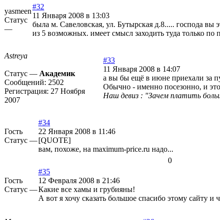
#32
yasmeen
11 Января 2008 в 13:03
Статус
была м. Савеловская, ул. Бутырская д.8..... господа в
—
из 5 возможных. имеет смысл заходить туда только по п
Astreya
#33
11 Января 2008 в 14:07
Статус —
Академик
а вы бы ещё в июне приехали за п
Сообщений:
2502
Обычно - именно посезонно, и это
Регистрация:
27 Ноября
Наш девиз : "Зачем платить больш
2007
#34
Гость
22 Января 2008 в 11:46
Статус —
[QUOTE]
вам, похоже, на maximum-price.ru надо...
0
#35
Гость
12 Февраля 2008 в 21:46
Статус —
Какие все хамы и грубияны!
А вот я хочу сказать большое спасибо этому сайту 