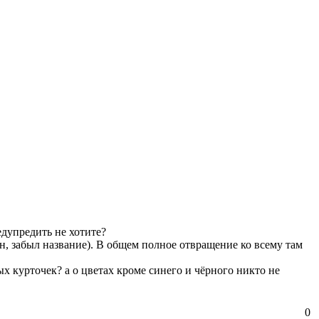
едупредить не хотите?
ин, забыл название). В общем полное отвращение ко всему там
ых курточек? а о цветах кроме синего и чёрного никто не
0