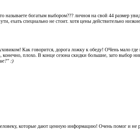
ы это называете богатым выбором??? личноя на свой 44 размер уви
ути, ехать специально не стоит. хотя цены действительно низкие
уховиком! Как говорится, дорога ложку к обеду! ОЧень мало где 
, конечно, плохо. В конце сезона скидки большие, зато выбор ни
е?" :)
и человеку, которые дают ценную информацию! Очень помог и не 