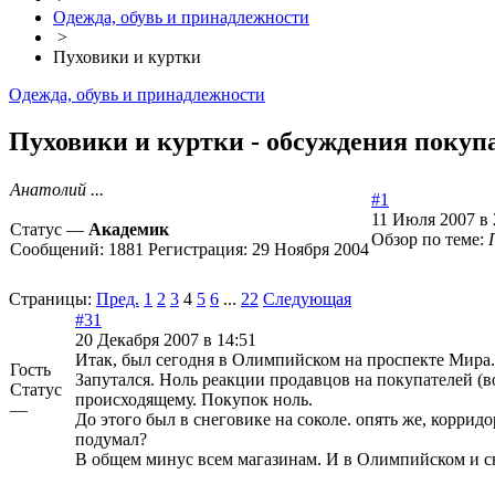
Одежда, обувь и принадлежности
>
Пуховики и куртки
Одежда, обувь и принадлежности
Пуховики и куртки - обсуждения покупа
Анатолий ...
#1
11 Июля 2007 в 
Статус —
Академик
Обзор по теме:
Сообщений:
1881
Регистрация:
29 Ноября 2004
Страницы:
Пред.
1
2
3
4
5
6
...
22
Следующая
#31
20 Декабря 2007 в 14:51
Итак, был сегодня в Олимпийском на проспекте Мира. 
Гость
Запутался. Ноль реакции продавцов на покупателей (во
Статус
происходящему. Покупок ноль.
—
До этого был в снеговике на соколе. опять же, коррид
подумал?
В общем минус всем магазинам. И в Олимпийском и с