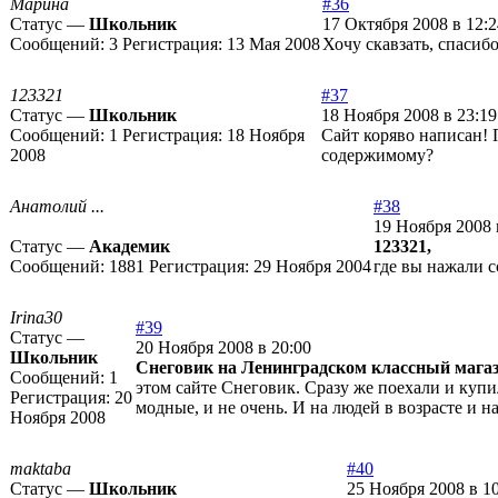
Марина
#36
Статус —
Школьник
17 Октября 2008 в 12:2
Сообщений:
3
Регистрация:
13 Мая 2008
Хочу скавзать, спасиб
123321
#37
Статус —
Школьник
18 Ноября 2008 в 23:19
Сообщений:
1
Регистрация:
18 Ноября
Сайт коряво написан! 
2008
содержимому?
Анатолий ...
#38
19 Ноября 2008 
Статус —
Академик
123321,
Сообщений:
1881
Регистрация:
29 Ноября 2004
где вы нажали 
Irina30
#39
Статус —
20 Ноября 2008 в 20:00
Школьник
Снеговик на Ленинградском классный мага
Сообщений:
1
этом сайте Снеговик. Сразу же поехали и куп
Регистрация:
20
модные, и не очень. И на людей в возрасте и н
Ноября 2008
maktaba
#40
Статус —
Школьник
25 Ноября 2008 в 1