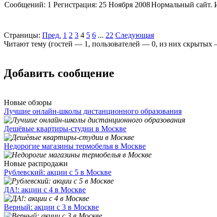
Сообщений:
1
Регистрация:
25 Ноября 2008
Нормальный сайт. И
Страницы:
Пред.
1
2
3
4
5
6
...
22
Следующая
Читают тему (гостей —
1
, пользователей —
0
, из них скрытых
Добавить сообщение
Новые обзоры
Лучшие онлайн-школы дистанционного образования
Дешёвые квартиры-студии в Москве
Недорогие магазины термобелья в Москве
Новые распродажи
Рублевский: акции с 5 в Москве
ДА!: акции с 4 в Москве
Верный: акции с 3 в Москве