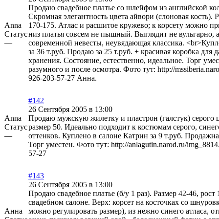
Продаю свадебное платье со шлейфом из английской кол
Скромная элегантность цвета айвори (слоновая кость). Р
Anna
170-175. Атлас и расшитое кружево; к корсету можно пр
Статус
низ платья совсем не пышный. Выглядит не вульгарно, а
—
современной невесты, неувядающая классика. <br>Купл
за 36 т.руб. Продаю за 25 т.руб. + красивая коробка для
хранения. Состояние, естественно, идеальное. Торг умес
разумного и после осмотра. Фото тут:
http://mssiberia.nar
926-203-57-27 Анна.
#142
26 Сентября 2005 в 13:00
Anna
Продаю мужскую жилетку и пластрон (галстук) серого цв
Статус
размер 50. Идеально подходит к костюмам серого, синег
—
оттенков. Куплено в салоне Катрин за 9 т.руб. Продажная
Торг уместен. Фото тут:
http://anlagutin.narod.ru/img_8814
57-27
#143
26 Сентября 2005 в 13:00
Продаю свадебное платье (б/у 1 раз). Размер 42-46, рост
свадебном салоне. Верх: корсет на косточках со шнуров
Анна
можно регулировать размер), из нежно синего атласа, 