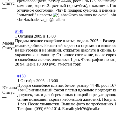
кремового цвета, размер 44-46, рост 170-175, со шлей
Статус
камнями, корсет-2-цветный (крем+беж), с камнями. По
—
отличном состоянии. <br>В подарок сумочка и ценные
"опытной" невесты
<br>Фото вышлю по e-mail. <br
<br>kozhadeeva_m@mail.ru
#149
1 Октября 2005 в 13:00
Продам нежное свадебное платье, модель 2005 г. Размер 
Мария
цельнокройное. Расшитый корсет со стразами и вышивко
Статус
на шнуровке и на молнии, открытое декольте и спина. В
—
украшения на машину. Отличное состояние, после евро
в свадебном салоне, одевалось 1 раз. Фотографии по запр
28 94. Цена 10 000 руб. Уместен торг.
#150
1 Октября 2005 в 13:00
Продам свадебное платье: белое, размер 44-48, рост 167
Юлиана
<br>Оригинальный фасон платья идеально подходит к
Статус
девушек, так и для беременных (покрой и регулирующ
—
спине позволяют скрыть небольшой животик). Покупал
1 раз. После химчистки. Вышлю фото по требованию. 
Телефон: (095) 659-1014. E-mail: yleb76@mail.ru.