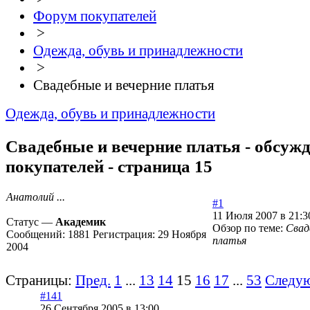
Форум покупателей
>
Одежда, обувь и принадлежности
>
Свадебные и вечерние платья
Одежда, обувь и принадлежности
Свадебные и вечерние платья - обсуж
покупателей - страница 15
Анатолий ...
#1
11 Июля 2007 в 21:3
Статус —
Академик
Обзор по теме:
Свад
Сообщений:
1881
Регистрация:
29 Ноября
платья
2004
Страницы:
Пред.
1
...
13
14
15
16
17
...
53
Следу
#141
26 Сентября 2005 в 13:00