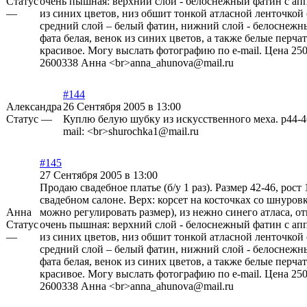
Статус
очень пышная: верхний слой - белоснежный фатин с ап
—
из синих цветов, низ обшит тонкой атласной ленточкой 
средний слой – белый фатин, нижний слой - белоснежны
фата белая, венок из синих цветов, а также белые перча
красивое. Могу выслать фотографию по e-mail. Цена 2500
2600338 Анна <br>anna_ahunova@mail.ru
#144
Александра
26 Сентября 2005 в 13:00
Статус —
Куплю белую шубку из искусственного меха. р44-4
mail: <br>shurochka1@mail.ru
#145
27 Сентября 2005 в 13:00
Продаю свадебное платье (б/у 1 раз). Размер 42-46, рост
свадебном салоне. Верх: корсет на косточках со шнуров
Анна
можно регулировать размер), из нежно синего атласа, 
Статус
очень пышная: верхний слой - белоснежный фатин с ап
—
из синих цветов, низ обшит тонкой атласной ленточкой 
средний слой – белый фатин, нижний слой - белоснежны
фата белая, венок из синих цветов, а также белые перча
красивое. Могу выслать фотографию по e-mail. Цена 2500
2600338 Анна <br>anna_ahunova@mail.ru