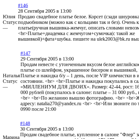
#146
28 Сентября 2005 в 13:00
Юлия
Продаю свадебное платье белое. Корсет (сзади шнуровк
Статус
подъюбником (можно как с кольцами так и без). Очень 
—
платье(ручная вышивка-жемчуг, описать словами невоз
<br>Платье+диадемка с жемчугом+сумочка(с такой же
вышивкой)+фата+шубка. пишите на ulek2003@bk.ru вы
#147
29 Сентября 2005 в 13:00
Продам невесте с утонченным вкусом белое английско
платье со шлейфом, украшенное бисером и вышивкой, 
Наталья
Платье и накидка б/у – 1 день, после VIP химчистки в
Статус
состоянии. <br> <br>Платье и накидка покупались в с
—
«МИЛЛЕНИУМ ДЛЯ ДВОИХ». Размер: 42-44, рост: 165
000 рублей (покупалось в салоне: платье – 31 000 руб., 
<br> <br>По желанию вышлю фотографию. <br> <br>
адресу: natalia270@yandex.ru <br> <br>Или звоните по 
0990 после 21:00
#148
30 Сентября 2005 в 13:00
Продам свадебное платье, купленное в салоне "Флер" за
Марина