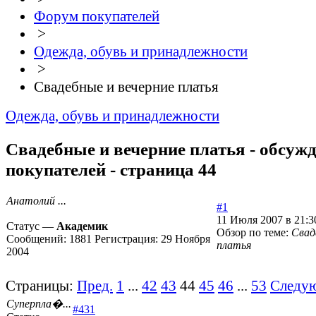
Форум покупателей
>
Одежда, обувь и принадлежности
>
Свадебные и вечерние платья
Одежда, обувь и принадлежности
Свадебные и вечерние платья - обсуж
покупателей - страница 44
Анатолий ...
#1
11 Июля 2007 в 21:3
Статус —
Академик
Обзор по теме:
Свад
Сообщений:
1881
Регистрация:
29 Ноября
платья
2004
Страницы:
Пред.
1
...
42
43
44
45
46
...
53
Следу
Суперпла�...
#431