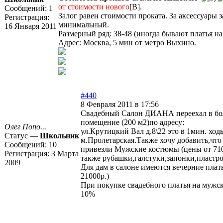
от стоимости нового
[B].
Сообщений:
1
Залог равен стоимости проката. За аксессуары з
Регистрация:
минимальный.
16 Января 2011
Размерный ряд: 38-48 (иногда бывают платья на 
Адрес: Москва, 5 мин от метро Выхино.
#440
8 Февраля 2011 в 17:56
Свадебный Салон ДИАНА переехал в бо
помещение (200 м2)по адресу:
Олег Попо...
ул.Крутицкий Вал д.8\22 это в 1мин. ход
Статус —
Школьник
м.Пролетарская.Также хочу добавить,что
Сообщений:
10
привезли Мужские костюмы (цены от 7100
Регистрация:
3 Марта
также рубашки,галстуки,запонки,пластр
2009
Для дам в салоне имеются вечерние плать
21000р.)
При покупке свадебного платья на мужс
10%