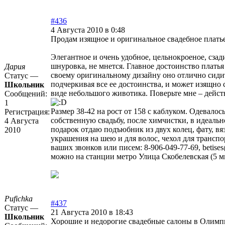
#436
4 Августа 2010 в 0:48
Продам изящное и оригинальное свадебное платье
Элегантное и очень удобное, цельнокроеное, сзад
шнуровка, не мнется. Главное достоинство платья 
Дария
своему оригинальному дизайну оно отлично сиди
Статус —
подчеркивая все ее достоинства, и может изящно 
Школьник
виде небольшого животика. Поверьте мне – дейс
Сообщений:
1
Размер 38-42 на рост от 158 с каблуком. Одевалось
Регистрация:
собственную свадьбу, после химчистки, в идеальн
4 Августа
подарок отдаю подъюбник из двух колец, фату, вя
2010
украшения на шею и для волос, чехол для трансп
ваших звонков или писем: 8-906-049-77-69, betise
можно на станции метро Улица Скобелевская (5 м
Pufichka
#437
Статус —
21 Августа 2010 в 18:43
Школьник
Хорошие и недорогие свадебные салоны в Олимп