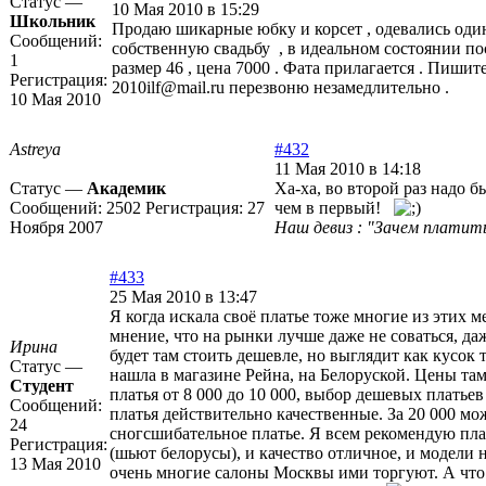
Статус —
10 Мая 2010 в 15:29
Школьник
Продаю шикарные юбку и корсет , одевались один
Сообщений:
собственную свадьбу , в идеальном состоянии по
1
размер 46 , цена 7000 . Фата прилагается . Пишит
Регистрация:
2010ilf@mail.ru перезвоню незамедлительно .
10 Мая 2010
Astreya
#432
11 Мая 2010 в 14:18
Статус —
Академик
Ха-ха, во второй раз надо б
Сообщений:
2502
Регистрация:
27
чем в первый!
Ноября 2007
Наш девиз : "Зачем платить
#433
25 Мая 2010 в 13:47
Я когда искала своё платье тоже многие из этих м
мнение, что на рынки лучше даже не соваться, даж
Ирина
будет там стоить дешевле, но выглядит как кусок 
Статус —
нашла в магазине Рейна, на Белоруской. Цены там
Студент
платья от 8 000 до 10 000, выбор дешевых платьев
Сообщений:
платья действительно качественные. За 20 000 м
24
сногсшибательное платье. Я всем рекомендую плат
Регистрация:
(шьют белорусы), и качество отличное, и модели 
13 Мая 2010
очень многие салоны Москвы ими торгуют. А что 