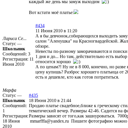
каждый же день мы замуж выходим
Вот кстати моё платье:
#434
11 Июня 2010 в 11:20
А я бы девчонок,собирающихся выходить заму
Лариса Се...
салон "Аленушка" на Красногвардейской. Жаль,
Статус —
обзоре.
Школьник
Невесты по-разному заморачиваются и поиски 
Сообщений:
3
1 дня и до... Но там, действительно есть выбор
Регистрация:
11
относится хорошо
Июня 2010
А по ценам?! Ну не в 8 000, конечно, но разве 
цену купишь? Разброс хорошего платьица от 20
есть и дешевле, кто как готов потратиться.
Марфа
Статус —
#435
Школьник
18 Июня 2010 в 21:44
Сообщений:
Продаю платье свадебное,ближе к греческому сти
1
тематический вечер. Размеры 42-46. Садится на ф
Регистрация:
Размеры зависят от того,как зашнуроваться. 7000
18 Июня
mmarfffa@yandex.ru Пишите фотографию можно 
2010