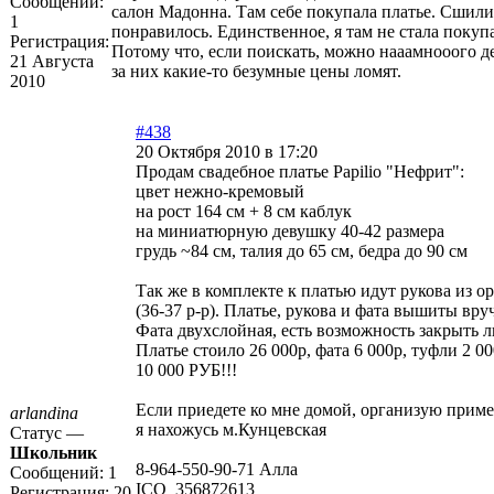
Сообщений:
салон Мадонна. Там себе покупала платье. Сшили 
1
понравилось. Единственное, я там не стала покуп
Регистрация:
Потому что, если поискать, можно нааамнооого д
21 Августа
за них какие-то безумные цены ломят.
2010
#438
20 Октября 2010 в 17:20
Продам свадебное платье Papilio "Нефрит":
цвет нежно-кремовый
на рост 164 см + 8 см каблук
на миниатюрную девушку 40-42 размера
грудь ~84 см, талия до 65 см, бедра до 90 см
Так же в комплекте к платью идут рукова из о
(36-37 р-р). Платье, рукова и фата вышиты вр
Фата двухслойная, есть возможность закрыть л
Платье стоило 26 000р, фата 6 000р, туфли 2
10 000 РУБ!!!
Если приедете ко мне домой, организую приме
arlandina
я нахожусь м.Кунцевская
Статус —
Школьник
8-964-550-90-71 Алла
Сообщений:
1
ICQ 356872613
Регистрация:
20