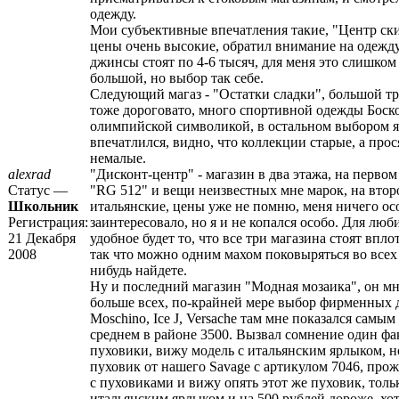
одежду.
Мои субъективные впечатления такие, "Центр ски
цены очень высокие, обратил внимание на одежду
джинсы стоят по 4-6 тысяч, для меня это слишком
большой, но выбор так себе.
Следующий магаз - "Остатки сладки", большой т
тоже дороговато, много спортивной одежды Боск
олимпийской символикой, в остальном выбором я
впечатлился, видно, что коллекции старые, а прос
немалые.
alexrad
"Дисконт-центр" - магазин в два этажа, на перво
Статус —
"RG 512" и вещи неизвестных мне марок, на вто
Школьник
итальянские, цены уже не помню, меня ничего ос
Регистрация:
заинтересовало, но я и не копался особо. Для люб
21 Декабря
удобное будет то, что все три магазина стоят впло
2008
так что можно одним махом поковыряться во всех 
нибудь найдете.
Ну и последний магазин "Модная мозаика", он м
больше всех, по-крайней мере выбор фирменных
Moschino, Ice J, Versache там мне показался самы
среднем в районе 3500. Вызвал сомнение один фак
пуховики, вижу модель с итальянским ярлыком, 
пуховик от нашего Savage с артикулом 7046, про
с пуховиками и вижу опять этот же пуховик, толь
итальянским ярлыком и на 500 рублей дороже, хо