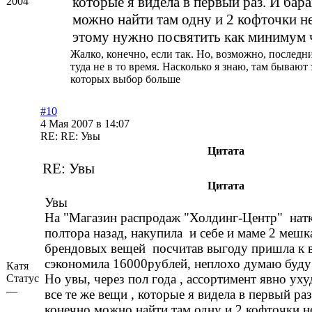
которые я видела в первый раз. И бар
2004
можно найти там одну и 2 кофточки не
этому нужно посвятить как минимум 
Жалко, конечно, если так. Но, возможно, последн
туда не в то время. Насколько я знаю, там бывают
которых выбор больше
#10
4 Мая 2007 в 14:07
RE: RE: Увы
Цитата
RE: Увы
Цитата
Увы
На "Магазин распродаж "Холдинг-Центр" натк
полтора назад, накупила и себе и маме 2 мешк
брендовых вещей посчитав выгоду пришла к 
сэкономила 16000рублей, неплохо думаю буду 
Катя
Но увы, через пол года , ассортимент явно ух
Статус
—
все те же вещи , которые я видела в первый раз
конечно можно найти там одну и 2 кофточки н