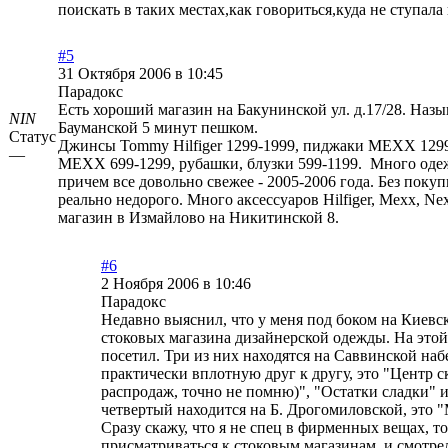
поискать в таких местах,как говориться,куда не ступала 
#5
31 Октября 2006 в 10:45
Парадокс
Есть хороший магазин на Бакунинской ул. д.17/28. Назы
NIN
Бауманской 5 минут пешком.
Статус
Джинсы Tommy Hilfiger 1299-1999, пиджаки МЕХХ 129
—
МЕХХ 699-1299, рубашки, блузки 599-1199. Много одеж
причем все довольно свежее - 2005-2006 года. Без покуп
реально недорого. Много аксессуаров Hilfiger, Mexx, Nex
магазин в Измайлово на Никитинской 8.
#6
2 Ноября 2006 в 10:46
Парадокс
Недавно выяснил, что у меня под боком на Киевск
стоковых магазина дизайнерской одежды. На этой
посетил. Три из них находятся на Саввинской на
практически вплотную друг к другу, это "Центр с
распродаж, точно не помню)", "Остатки сладки" и
четвертый находится на Б. Дрогомиловской, это 
Сразу скажу, что я не спец в фирменных вещах, т
присматриваться к стоковым магазинам, и смотр