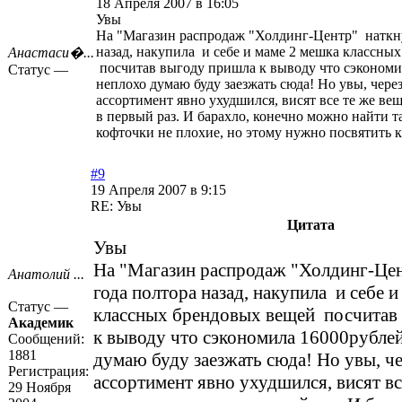
18 Апреля 2007 в 16:05
Увы
На "Магазин распродаж "Холдинг-Центр" наткну
назад, накупила и себе и маме 2 мешка классны
Анастаси�...
посчитав выгоду пришла к выводу что сэкономи
Статус —
неплохо думаю буду заезжать сюда! Но увы, через
ассортимент явно ухудшился, висят все те же вещ
в первый раз. И барахло, конечно можно найти т
кофточки не плохие, но этому нужно посвятить 
#9
19 Апреля 2007 в 9:15
RE: Увы
Цитата
Увы
На "Магазин распродаж "Холдинг-Цен
Анатолий ...
года полтора назад, накупила и себе 
Статус —
классных брендовых вещей посчитав
Академик
к выводу что сэкономила 16000рублей
Сообщений:
1881
думаю буду заезжать сюда! Но увы, чер
Регистрация:
ассортимент явно ухудшился, висят вс
29 Ноября