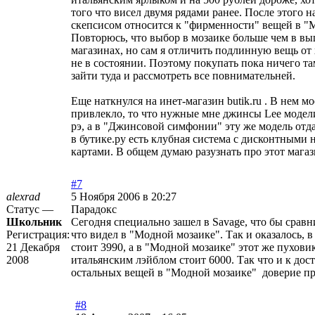
того что висел двумя рядами ранее. После этого 
скепсисом относится к "фирменности" вещей в "
Повторюсь, что выбор в мозаике больше чем в в
магазинах, но сам я отличить подлинную вещь от
не в состоянии. Поэтому покупать пока ничего та
зайти туда и рассмотреть все повнимательней.
Еще наткнулся на инет-магазин butik.ru . В нем м
привлекло, то что нужные мне джинсы Lee модели
рэ, а в "Джинсовой симфонии" эту же модель отда
в бутике.ру есть клубная система с дисконтными
картами. В общем думаю разузнать про этот мага
#7
alexrad
5 Ноября 2006 в 20:27
Статус —
Парадокс
Школьник
Сегодня специально зашел в Savage, что бы сравн
Регистрация:
что видел в "Модной мозаике". Так и оказалось, в
21 Декабря
стоит 3990, а в "Модной мозаике" этот же пухови
2008
итальянским лэйблом стоит 6000. Так что и к дос
остальных вещей в "Модной мозаике" доверие п
#8