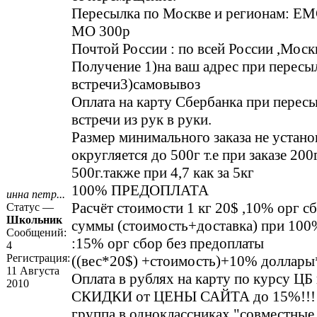
Пересылка по Москве и регионам: ЕМ
МО 300р
Почтой России : по всей России ,Мос
Получение 1)на ваш адрес при пересы
встречи3)самовывоз
Оплата на карту Сбербанка при перес
встречи из рук в руки.
Размер минимального заказа не устано
округляется до 500г т.е при заказе 200
500г.также при 4,7 как за 5кг
100% ПРЕДОПЛАТА
инна петр...
Расчёт стоимости 1 кг 20$ ,10% орг с
Статус —
Школьник
суммы (стоимость+доставка) при 100
Сообщений:
:15% орг сбор без предоплаты
4
Регистрация:
((вес*20$) +стоимость)+10% доллар
11 Августа
Оплата в рублях на карту по курсу ЦБ 
2010
СКИДКИ от ЦЕНЫ САЙТА до 15%!!!
группа в одноклассниках "совместные