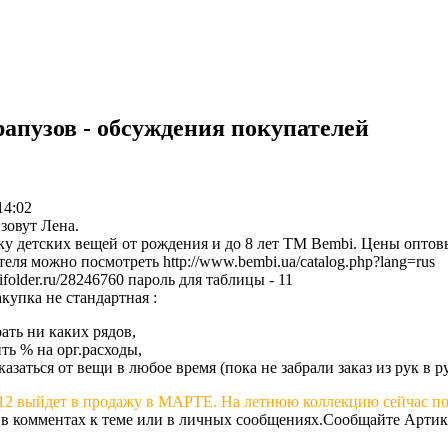
апузов - обсуждения покупателей
14:02
зовут Лена.
ку детских вещей от рождения и до 8 лет TM Bembi. Цены оптов
теля можно посмотреть
http://www.bembi.ua/catalog.php?lang=rus
//ifolder.ru/28246760
пароль для таблицы - 11
купка не стандартная :
ать ни каких рядов,
ть % на орг.расходы,
азаться от вещи в любое время (пока не забрали заказ из рук в р
12 выйдет в продажу в МАРТЕ. На летнюю коллекцию сейчас пок
 в комментах к теме или в личных сообщениях.Сообщайте Артику