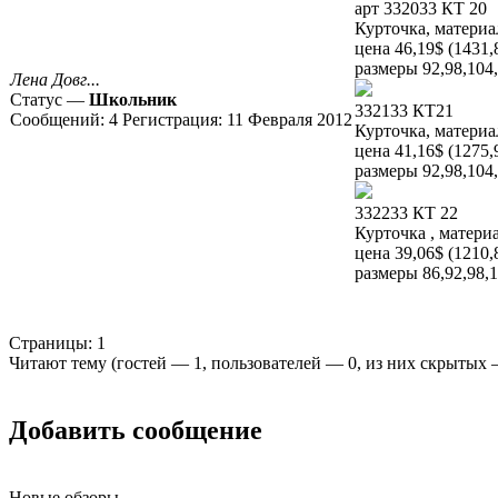
арт 332033 КТ 20
Курточка, матери
цена 46,19$ (1431,
размеры 92,98,104,
Лена Довг...
Статус —
Школьник
332133 КТ21
Сообщений:
4
Регистрация:
11 Февраля 2012
Курточка, материа
цена 41,16$ (1275,
размеры 92,98,104
332233 КТ 22
Курточка , матери
цена 39,06$ (1210,
размеры 86,92,98,
Страницы:
1
Читают тему (гостей —
1
, пользователей —
0
, из них скрытых
Добавить сообщение
Новые обзоры