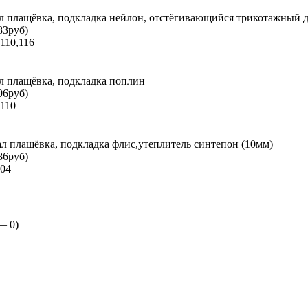
ал плащёвка, подкладка нейлон, отстёгивающийся трикотажный 
83руб)
110,116
л плащёвка, подкладка поплин
96руб)
,110
ал плащёвка, подкладка флис,утеплитель синтепон (10мм)
86руб)
104
 —
0
)