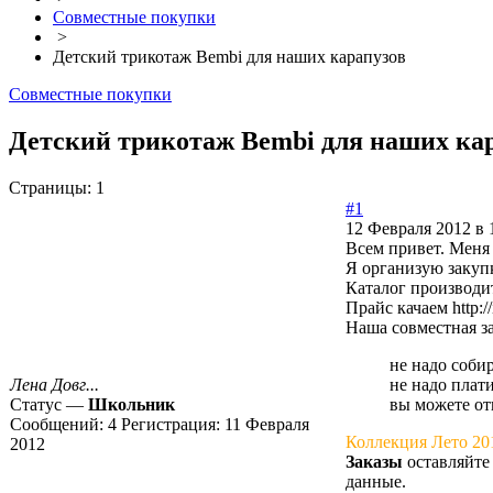
Совместные покупки
>
Детский трикотаж Bembi для наших карапузов
Совместные покупки
Детский трикотаж Bembi для наших кар
Страницы:
1
#1
12 Февраля 2012 в 
Всем привет. Меня 
Я организую закуп
Каталог производи
Прайс качаем
http:
Наша совместная за
не надо собир
Лена Довг...
не надо плати
Статус —
Школьник
вы можете отк
Сообщений:
4
Регистрация:
11 Февраля
Коллекция Лето 20
2012
Заказы
оставляйте
данные.