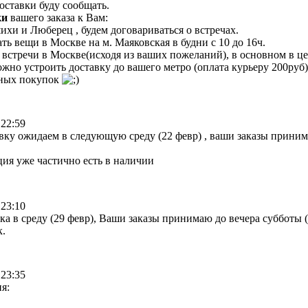
ставки буду сообщать.
ки
вашего заказа к Вам:
хи и Люберец , будем договариваться о встречах.
ть вещи в Москве на м. Маяковская в будни с 10 до 16ч.
 встречи в Москве(исходя из ваших пожеланий), в основном в це
ожно устроить доставку до вашего метро (оплата курьеру 200руб
ных покупок
 22:59
у ожидаем в следующую среду (22 февр) , ваши заказы принимаю
кция уже частично есть в наличии
 23:10
а в среду (29 февр), Ваши заказы принимаю до вечера субботы (
.
 23:35
я: