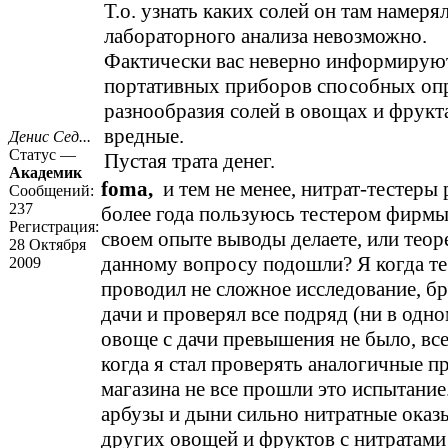
Т.о. узнать каких солей он там намерял
лабораторного анализа невозможно.
Фактически вас неверно информируют
портативных приборов способных опр
разнообразия солей в овощах и фрукта
вредные.
Денис Сед...
Статус —
Пустая трата денег.
Академик
foma,
и тем не менее, нитрат-тестеры 
Сообщений:
237
более года пользуюсь тестером фирмы
Регистрация:
своем опыте выводы делаете, или теор
28 Октября
данному вопросу подошли? Я когда те
2009
проводил не сложное исследование, бр
дачи и проверял все подряд (ни в одн
овоще с дачи превышения не было, все
когда я стал проверять аналогичные п
магазина не все прошли это испытание
арбузы и дыни сильно нитратные оказ
других овощей и фруктов с нитратами 