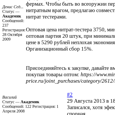
фермах. Чтобы быть во всеоружии пе
Денис Сед...
нитратным врагом, предлагаю совмест
Статус —
нитрат тестерами.
Академик
Сообщений:
237
Оптовая цена нитрат-тестера 3750, м
Регистрация:
28 Октября
оптовая партия 20 штук, при минимал
2009
цене в 5290 рублей неплохая экономия
Организационный сбор 15%.
Присоединяйтесь к закупке, давайте в
покупая товары оптом:
https://www.m
price.ru/joint_purchases/category/2612/n
#2
Василий
29 Августа 2013 в 1
Статус —
Академик
Сообщений:
122
Регистрация:
1
Записался, хотя эфек
Апреля 2008
спорная.