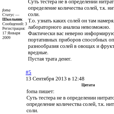
Суть тестера не в определении нитрато
определение количества солей, т.к. н
foma
соли.
Статус —
Школьник
Т.о. узнать каких солей он там намеря
Сообщений:
3
лабораторного анализа невозможно.
Регистрация:
Фактически вас неверно информирую
17 Января
2009
портативных приборов способных оп
разнообразия солей в овощах и фрукт
вредные.
Пустая трата денег.
#5
13 Сентября 2013 в 12:48
Цитата
foma пишет:
Суть тестера не в определении нитрато
определение количества солей, т.к. ни
соли.