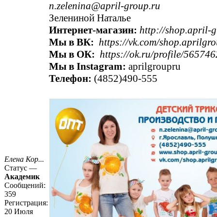
n.zelenina@april-group.ru
Зелениной Наталье
Интернет-магазин:
http://shop.april-
Мы в ВК:
https://vk.com/shop.aprilgr
Мы в ОК:
https://ok.ru/profile/5657
Мы в Instagram:
aprilgroupru
Телефон:
(4852)490-555
Елена Кор...
Статус —
Академик
Сообщений:
359
Регистрация:
20 Июля