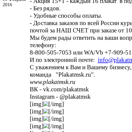
- Акция 15+1 - каждый 16 плакат в под
2016
- Без рядов.
- Удобные способы оп­латы.
- Доставка заказов по всей России кур
почтой за НАШ СЧЕТ при заказе от 10
Мы будем рады ответи­ть на ваши воп
телефону:
8-800-505-7053 или WA/Vb +7-909-51
И по электронной поч­те:
info@plakatm
С уважением к Вам и Вашему бизнесу,
команда "Plakatmsk­.ru".
www.plakatmsk.ru
ВК - vk.com/plakatmsk
Instagram - @plakatm­sk
[img]
[/img]
[img]
[/img]
[img]
[/img]
[img]
[/img]