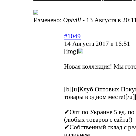
Изменено:
Optvill
-
13 Августа в 20:1
#1049
14 Августа 2017 в 16:51
[img]
Новая коллекция! Мы гото
[b][u]Клуб Оптовых Покуп
товары в одном месте![/u][
✔Опт по Украине 5 ед. по 
(любых товаров с сайта!)
✔Собственный склад с ре
наличием