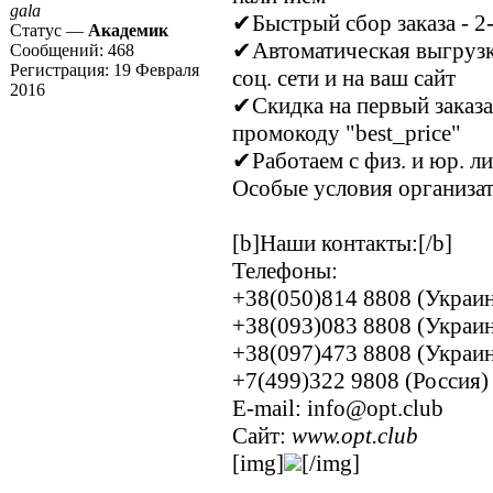
gala
✔Быстрый сбор заказа - 2
Статус —
Академик
✔Автоматическая выгрузк
Сообщений:
468
Регистрация:
19 Февраля
соц. сети и на ваш сайт
2016
✔Скидка на первый заказа
промокоду "best_price"
✔Работаем с физ. и юр. л
Особые условия организа
[b]Наши контакты:[/b]
Телефоны:
+38(‎050)814 8808 (Украи
+38(093)083 8808 (Украин
+38‎(097)473 8808 (Украи
+7(499)322 9808 (Россия)
E-mail: info@opt.club
Сайт:
www.opt.club
[img]
[/img]