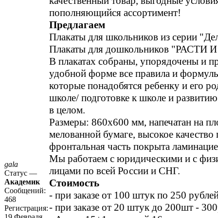
качественный товар, выгодные услови
пополняющийся ассортимент!
Предлагаем
Плакаты для школьников из серии "Де
Плакаты для дошкольников "РАСТИ 
В плакатах собраны, упорядочены и пр
удобной фор­ме все правила и фор­мул
которые понадобятся ребенку и его род
школе/ подготовке к школе и развити
в целом.
Размеры: 860х600 мм, напечатан на п
мелованной бумаге, высокое качество п
фронтальная ча­сть покрыта ламинаци­е
Мы работаем с юридич­ескими и с физ
gala
лицами по всей Ро­ссии и СНГ.
Статус —
Стоимость
Академик
Сообщений:
- при заказе от 100 штук по 250 рубле
468
- при заказе от 20 штук до 200шт - 30
Регистрация:
19 Февраля