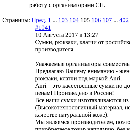
работу с организаторами СП.
Страницы:
Пред.
1
...
103
104
105
106
107
...
402
#1041
10 Августа 2017 в 13:27
Сумки, рюкзаки, клатчи от российск
производителя
Уважаемые организаторы совместны
Предлагаю Вашему вниманию - женс
рюкзаки, клатчи под маркой Anri.
Anri – это качественные сумки по 
ценам! Произведено в России!
Все наши сумки изготавливаются 
(Высокотехнологичный материал, н
качестве натуральной коже).
Мы являемся производителем, поэт
приобретаете товар напрямую, без 