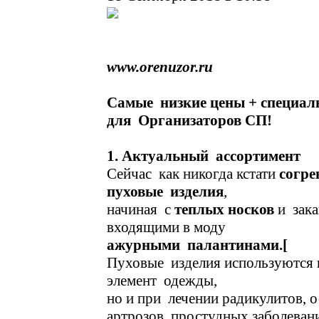
www.orenuzor.ru
Самые низкие цены + специа
для Организаторов СП!
1. Актуальный ассортимент
Сейчас как никогда кстати
согре
пуховые изделия
,
начиная с
теплых носков
и зака
входящими в моду
ажурными палантинами.[
Пуховые изделия используются н
элемент одежды,
но и при лечении радикулитов, 
артрозов, простудных заболеван