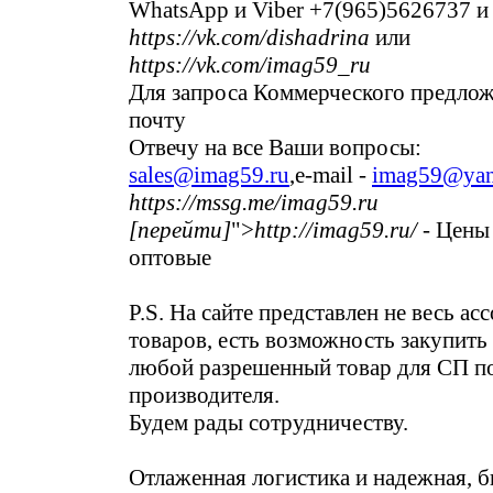
WhatsApp и Viber +7(965)5626737 и
https://vk.com/dishadrina
или
https://vk.com/imag59_ru
Для запроса Коммерческого предлож
почту
Отвечу на все Ваши вопросы:
sales@imag59.ru
,e-mail -
imag59@yan
https://mssg.me/imag59.ru
[перейти]
">
http://imag59.ru/
- Цены 
оптовые
P.S. На сайте представлен не весь ас
товаров, есть возможность закупить
любой разрешенный товар для СП по
производителя.
Будем рады сотрудничеству.
Отлаженная логистика и надежная, б