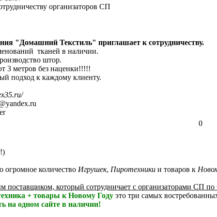
отрудничеству организаторов СП
ния "Домашний Текстиль" приглашает к сотрудничеству.
именований тканей в наличии.
производство штор.
т 3 метров без наценки!!!!!
ый подход к каждому клиенту.
ex35.ru/
@yandex.ru
er
0
!)
о огромное количество
Игрушек
,
Пиротехники
и товаров к
Новом
м поставщиком, который сотрудничает с организаторами СП по
ехника + товары к Новому Году
это три самых востребованных
ть на одном сайте в наличии!