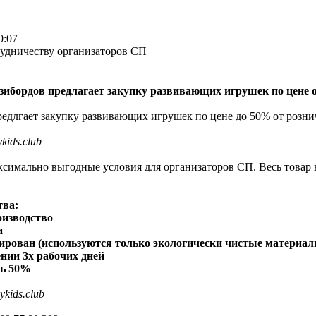
0:07
удничеству организаторов СП
зибордов предлагает закупку развивающих игрушек по цене 
едлгает закупку развивающих игрушек по цене до 50% от розни
ykids.club
симально выгодные условия для организаторов СП. Весь товар в
.
ва:
оизводство
и
ирован (используются только экологически чистые материал
ении 3х рабочих дней
ь 50%
sykids.club