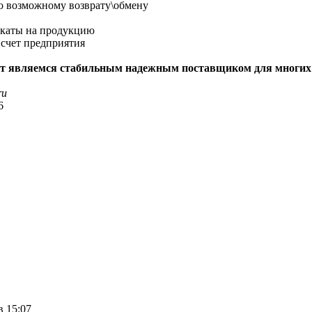
по возможному возврату\обмену
икаты на продукцию
 счет предприятия
т являемся стабильным надежным поставщиком для многих С
ru
6
в 15:07