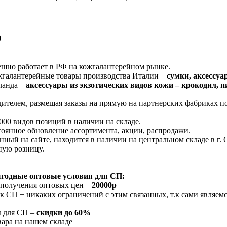
0
ешно работает в РФ на кожгалантерейном рынке.
жгалантерейные товары производства Италии –
сумки, аксессуа
ланда –
аксессуары из экзотических видов кожи – крокодил, пит
ителем, размещая заказы на прямую на партнерских фабриках 
000 видов позиций в наличии на складе.
оянное обновление ассортимента, акции, распродажи.
нный на сайте, находится в наличии на центральном складе в г. 
ную розницу.
ыгодные оптовые условия для СП:
 получения оптовых цен –
20000р
 к СП + никаких ограничений с этим связанных, т.к сами являе
ы для СП –
скидки до 60%
вара на нашем складе