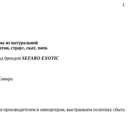
1
ры из натуральной
он, страус, скат, змея.
под брендом
SEFARO EXOTIC
Самара.
мся производителем и импортером, выстраиваем политику сбыта