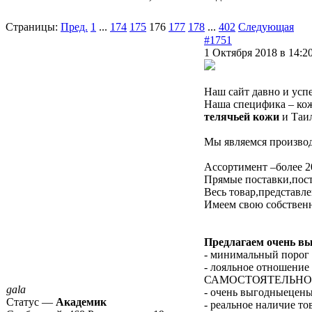
Страницы:
Пред.
1
...
174
175
176
177
178
...
402
Следующая
#1751
1 Октября 2018 в 14:2
Наш сайт давно и усп
Наша специфика – ко
телячьей кожи
и Таи
Мы являемся производ
Ассортимент –более 2
Прямые поставки,пост
Весь товар,представле
Имеем свою собствен
Предлагаем очень в
- минимальный порог
- лояльное отношение
САМОСТОЯТЕЛЬНО
gala
- очень выгодныецен
Статус —
Академик
- реальное наличие то