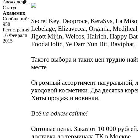
Александ�...
Статус —
Академик
Сообщений:
Secret Key, Deoproce, KeraSys, La Miso,
958
Lebelage, Elizavecca, Organia, Mediheal
Регистрация:
16 Февраля
Jigott Mijin, Welcos, Hairich, Happy Bath
2015
FoodaHolic, Ye Dam Yun Bit, Baviphat,
Такого выбора и таких цен трудно най
месте.
Огромный ассортимент натуральной, л
уходовой косметики. Два десятка коре
Хиты продаж и новинки.
Всё
на одном сайте!
Оптовые цены. Заказ от 10 000 рублей
доставка до терминала ТК в Москве.