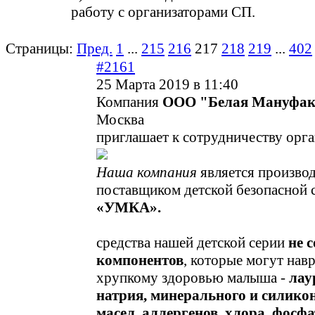
работу с организаторами СП.
Страницы:
Пред.
1
...
215
216
217
218
219
...
402
#2161
25 Марта 2019 в 11:40
Компания
ООО "Белая Мануфак
Москва
приглашает к сотрудничеству орга
Наша компания
является производ
поставщиком детской безопасной 
«УМКА».
средства нашей детской серии
не 
компонентов
, которые могут нав
хрупкому здоровью малыша -
лау
натрия, минерального и силико
масел, аллергенов, хлора, фосфат