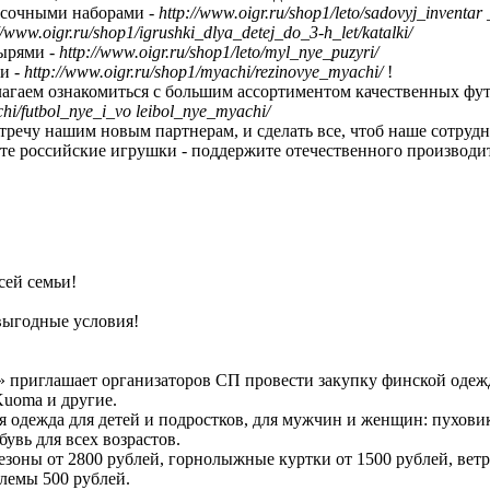
есочными наборами -
http://www.oigr.ru/shop1/leto/sadovyj_inventa
//www.oigr.ru/shop1/igrushki_dlya_detej_do_3-h_let/katalki/
ырями -
http://www.oigr.ru/shop1/leto/myl_nye_puzyri/
и -
http://www.oigr.ru/shop1/myachi/rezinovye_myachi/
!
лагаем ознакомиться с большим ассортиментом качественных фу
chi/futbol_nye_i_vo leibol_nye_myachi/
тречу нашим новым партнерам, и сделать все, чтоб наше сотр
те российские игрушки - поддержите отечественного производи
сей семьи!
выгодные условия!
» приглашает организаторов СП провести закупку финской одежд
Kuoma и другие.
я одежда для детей и подростков, для мужчин и женщин: пухови
бувь для всех возрастов.
зоны от 2800 рублей, горнолыжные куртки от 1500 рублей, ветр
лемы 500 рублей.