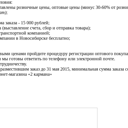
ловия:
дставлены розничные цены, оптовые цены (минус 30-60% от розн
kam)
;
а заказа - 15 000 рублей;
а (выставление счета, сбор и отправка товара);
 транспортной компанией;
омпании в Новосибирске бесплатно;
товыми ценами пройдите процедуру регистрации оптового покуп
мы готовы ответить по телефону или электронной почте.
трудничеству.
разместившим заказ до 31 мая 2015, минимальная сумма заказа с
рнет-магазина «2 кармана»