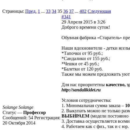
Страницы:
Пред.
1
...
33
34
35
36
37
...
402
Следующая
#341
29 Апреля 2015 в 3:26
Доброго времени суток!
Обувная фабрика «Старатель» пр
Наши вдохновители - детки ясель
*Тапочки от 95 руб.;
*Сандалики от 155 руб.;
*Чешки от 45 руб.;
*Балетки от 120 руб.
Также мы можем предложить уютн
Для нас приоритетны
качество, 
http://sandalikidet.ru
Условия сотрудничества:
1. Минимальная сумма заказа –
10
Solange Solange
2. Выкупать можно не только ра
Статус —
Профессор
ВЫБИРАЕМ
(модели постоянно о
Сообщений:
54
Регистрация:
3. Доставка осуществляется всем
20 Октября 2014
4. Работаем как с физ., так и с юр