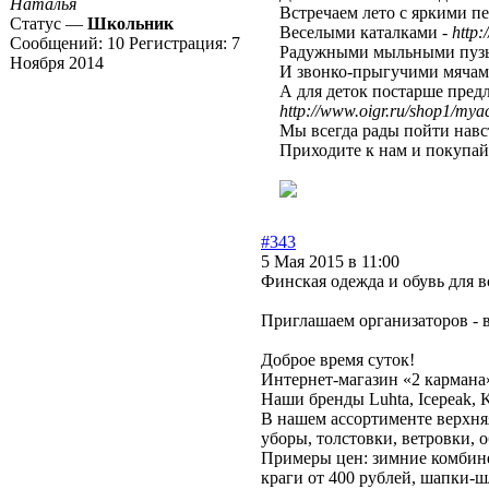
Наталья
Встречаем лето с яркими п
Статус —
Школьник
Веселыми каталками -
http:
Сообщений:
10
Регистрация:
7
Радужными мыльными пуз
Ноября 2014
И звонко-прыгучими мячам
А для деток постарше пред
http://www.oigr.ru/shop1/mya
Мы всегда рады пойти навс
Приходите к нам и покупай
#343
5 Мая 2015 в 11:00
Финская одежда и обувь для в
Приглашаем организаторов - 
Доброе время суток!
Интернет-магазин «2 кармана
Наши бренды Luhta, Icepeak, 
В нашем ассортименте верхня
уборы, толстовки, ветровки, о
Примеры цен: зимние комбине
краги от 400 рублей, шапки-ш