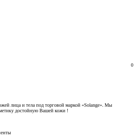
0
ожей лица и тела под торговой маркой «Solange». Мы
сметику достойную Вашей кожи !
иенты