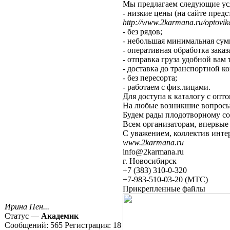
Мы предлагаем следующие ус
- низкие цены (на сайте пре
http://www.2karmana.ru/optovi
- без рядов;
- небольшая минимальная сумм
- оперативная обработка заказ
- отправка груза удобной вам
- доставка до транспортной к
- без пересорта;
- работаем с физ.лицами.
Для доступа к каталогу с оп
На любые возникшие вопросы 
Будем рады плодотворному со
Всем организаторам, впервые 
С уважением, коллектив инте
www.2karmana.ru
info@2karmana.ru
г. Новосибирск
+7 (383) 310-0-320
+7-983-510-03-20 (МТС)
Прикрепленные файлы
Ирина Пен...
Статус —
Академик
Сообщений:
565
Регистрация:
18