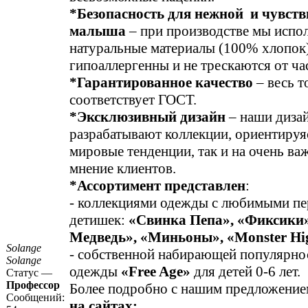
*Безопасность для нежной и чувст
малыша
– при производстве мы испо
натуральные материалы (100% хлопок)
гипоаллергенны и не трескаются от ча
*Гарантированное качество
– весь т
соответствует ГОСТ.
*Эксклюзивный дизайн
– наши диза
разрабатывают коллекции, ориентируяс
мировые тенденции, так и на очень ва
мнение клиентов.
*Ассортимент представлен
:
- коллекциями одежды с любимыми пе
детишек:
«Свинка Пепа», «Фиксики
Медведь», «Миньоны», «Monster Hi
Solange
- собственной набирающей популярно
Solange
одежды
«Free Age»
для детей 0-6 лет.
Статус —
Профессор
Более подробно с нашим предложени
Сообщений:
на сайтах: