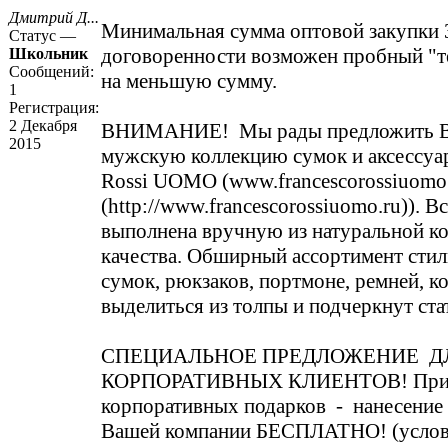
Дмитрий Д...
Минимальная сумма оптовой закупки 3
Статус —
договоренности возможен пробный "т
Школьник
Сообщений:
на меньшую сумму.
1
Регистрация:
2 Декабря
ВНИМАНИЕ! Мы рады предложить В
2015
мужскую коллекцию сумок и аксессуар
Rossi UOMO (
www.francescorossiuomo
(http://www.francescorossiuomo.ru)
). В
выполнена вручную из натуральной к
качества. Обширный ассортимент сти
сумок, рюкзаков, портмоне, ремней, к
выделиться из толпы и подчеркнут ста
СПЕЦИАЛЬНОЕ ПРЕДЛОЖЕНИЕ Д
КОРПОРАТИВНЫХ КЛИЕНТОВ! При 
корпоративных подарков - нанесение
Вашей компании БЕСПЛАТНО! (услови