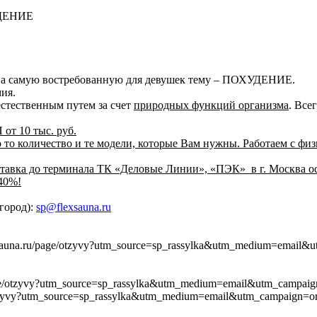
УДЕНИЕ
у на самую востребованную для девушек тему – ПОХУДЕНИЕ.
ия.
естественным путем за счет
природных функций организма
. Все
от 10 тыс. руб.
о то количество и те модели, которые Вам нужны. Работаем с ф
Доставка до терминала ТК «Деловые Линии», «ПЭК» в г. Москв
40%!
город):
sp@flexsauna.ru
una.ru/page/otzyvy?utm_source=sp_rassylka&utm_medium=email&ut
page/otzyvy?utm_source=sp_rassylka&utm_medium=email&utm_campaig
/otzyvy?utm_source=sp_rassylka&utm_medium=email&utm_campaign=or