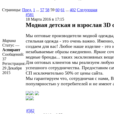
Страницы:
Пред.
1
...
57
58
59
60
61
...
402
Следующая
#581
18 Марта 2016 в 17:15
Модная детская и взрослая 3
Мы оптовые производители модной одежды, 
Марина
стильная одежда - это очень важно. Именно
Статус —
создаем для вас! Любое наше изделие - это
Аспирант
незабываемые образы ежедневно. Яркие соч
Сообщений:
модные бренды... таких эксклюзивных веще
37
Для оптовых клиентов мы реализуем любую
Регистрация:
успешного сотрудничества. Предоставим са
29 Декабря
2015
СП исключительно 50% от цены сайта.
Мы гарантируем что, сотрудничая с нами, 
популярностью у потребителей и не имеют 
#582