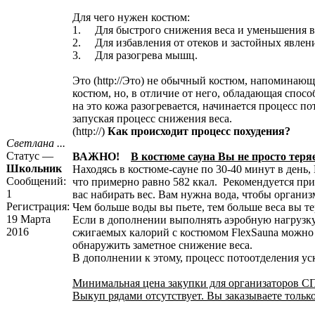
Для чего нужен костюм:
1. Для быстрого снижения веса и уменьшения в
2. Для избавления от отеков и застойных явлен
3. Для разогрева мышц.
Это (http://Это)
не обычный костюм, напоминающи
костюм, но, в отличие от него, обладающая спос
на это кожа разогревается, начинается процесс 
запуская процесс снижения веса.
(http://)
Как происходит процесс похудения?
Светлана ...
Статус —
ВАЖНО!
В костюме сауна Вы не просто теряе
Школьник
Находясь в костюме-сауне по 30-40 минут в день,
Сообщений:
что примерно равно 582 ккал. Рекомендуется прин
1
вас набирать вес. Вам нужна вода, чтобы организ
Регистрация:
Чем больше воды вы пьете, тем больше веса вы 
19 Марта
Если в дополнении выполнять аэробную нагрузку 
2016
сжигаемых калорий c костюмом FlexSauna можно 
обнаружить заметное снижение веса.
В дополнении к этому, процесс потоотделения уск
Минимальная цена закупки для организаторов СП 
Выкуп рядами отсутствует. Вы заказываете тольк