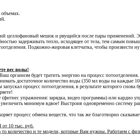
 объемах.
ий.
й целлофановый мешок и рвущийся после пары применений. Эт
обностью задерживать тепло, исходящее от тела, тем самым повы
потоотделения. Подкожно-жировая клетчатка, чтобы произвести
те вес воды!
 Ваш организм будет тратить энергию на процесс потоотделения.
имать достаточное количество воды (350 мл воды на каждые 10 к
м запускал процесс потоотделения, в результате которого снова 
теряете!
(фитнес упражнения: зарядка, видео программы) или кардио упра
увеличить минимум вдвое! Выстроив одновременно систему раци
оряет процесс обмена веществ, что так же благотворно сказывае
от 10 тыс. руб.
о то количество и те модели, которые Вам нужны.
Работаем с фи