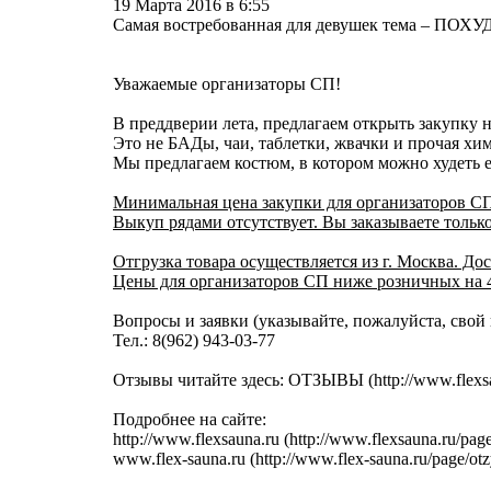
19 Марта 2016 в 6:55
Самая востребованная для девушек тема – ПОХ
Уважаемые организаторы СП!
В преддверии лета, предлагаем открыть закупк
Это не БАДы, чаи, таблетки, жвачки и прочая хим
Мы предлагаем костюм, в котором можно худеть 
Минимальная цена закупки для организаторов СП 
Выкуп рядами отсутствует. Вы заказываете тольк
Отгрузка товара осуществляется из г. Москва. 
Цены для организаторов СП ниже розничных на 
Вопросы и заявки (указывайте, пожалуйста, свой 
Тел.: 8(962) 943-03-77
Отзывы читайте здесь:
ОТЗЫВЫ (http://www.flexsa
Подробнее на сайте:
http://www.flexsauna.ru (http://www.flexsauna.ru/
www.flex-sauna.ru (http://www.flex-sauna.ru/page