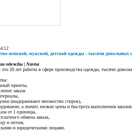
14:12
тво женской, мужской, детской одежды - тысячи довольных 
ин одежды | Navna
 это 20 лет работы в сфере производства одежды, тысячи доволь
тва:
ивный принты,
ление заказа
атериалы,
сунки (выдерживают множество стирок),
рудование, а значит, низкие цены и быстрота выполнения заказов
каза от 1 единицы,
сплатного обмена заказа,
ицу и оптом,
ескими и юридическими лицами.