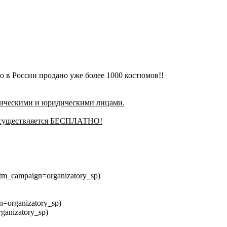
го в России продано уже более 1000 костюмов!!
изическими и юридическими лицами.
а осуществляется БЕСПЛАТНО!
m_campaign=organizatory_sp)
n=organizatory_sp)
ganizatory_sp)