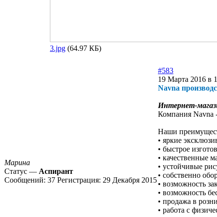
3.jpg
(64.97 КБ)
#583
19 Марта 2016 в 
Navna производс
Интернет-магаз
Компания Navna -
Наши преимущес
• яркие эксклюз
• быстрое изготов
• качественные м
Марина
• устойчивые ри
Статус —
Аспирант
• собственно обо
Сообщений:
37
Регистрация:
29 Декабря 2015
• возможность за
• возможность бе
• продажа в розн
• работа с физич