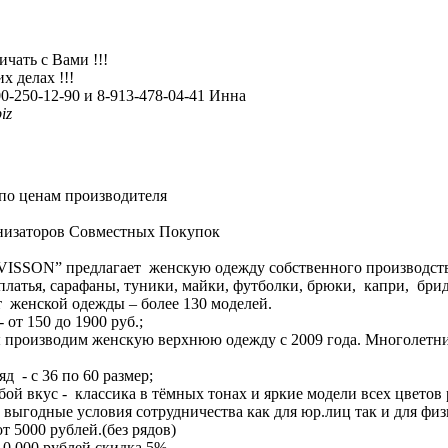
чать с Вами !!!
х делах !!!
00-250-12-90 и 8-913-478-04-41 Инна
iz
по ценам производителя
низаторов Совместных Покупок
VISSON” предлагает женскую одежду собственного производств
платья, сарафаны, туники, майки, футболки, брюки, капри, бри
 женской одежды – более 130 моделей.
 от 150 до 1900 руб.;
мы производим женскую верхнюю одежду с 2009 года. Многолетни
д - с 36 по 60 размер;
бой вкус - классика в тёмных тонах и яркие модели всех цветов 
ь выгодные условия сотрудничества как для юр.лиц так и для фи
т 5000 рублей.(без рядов)
10.000 рублей скидка 5%