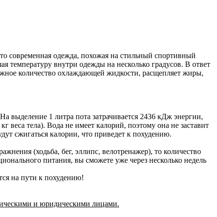
о современная одежда, похожая на стильный спортивный
шая температуру внутри одежды на несколько градусов. В ответ
 нужное количество охлаждающей жидкости, расщепляет жиры,
 На выделение 1 литра пота затрачивается 2436 кДж энергии,
г веса тела). Вода не имеет калорий, поэтому она не заставит
будут сжигаться калории, что приведет к похудению.
жнения (ходьба, бег, эллипс, велотренажер), то количество
онального питания, вы сможете уже через несколько недель
тся на пути к похудению!
зическими и юридическими лицами.