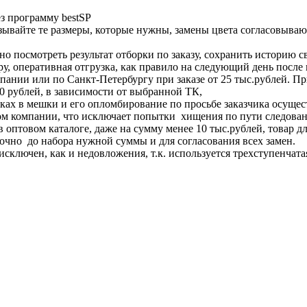
з программу bestSP
ывайте те размеры, которые нужны, замены цвета согласовывают
 посмотреть результат отборки по заказу, сохранить историю св
, оперативная отгрузка, как правило на следующий день после
ании или по Санкт-Петербургу при заказе от 25 тыс.рублей. При
50 рублей, в зависимости от выбранной ТК,
ках в мешки и его опломбирование по просьбе заказчика осущест
ом компании, что исключает попытки хищения по пути следован
птовом каталоге, даже на сумму менее 10 тыс.рублей, товар для 
точно до набора нужной суммы и для согласования всех замен.
сключен, как и недовложения, т.к. используется трехступенчатая