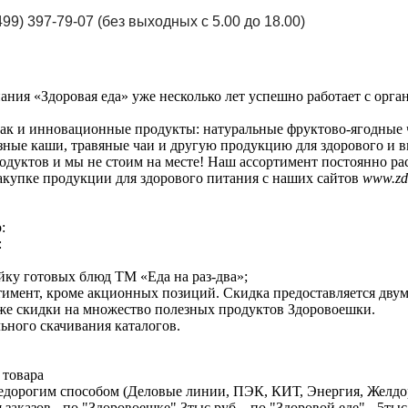
(499) 397-79-07 (без выходных с 5.00 до 18.00)
ания «Здоровая еда» уже несколько лет успешно работает с орг
ак и инновационные продукты: натуральные фруктово-ягодные 
ные каши, травяные чаи и другую продукцию для здорового и в
дуктов и мы не стоим на месте! Наш ассортимент постоянно ра
акупке продукции для здорового питания с наших сайтов
www.zd
:
:
йку готовых блюд ТМ «Еда на раз-два»;
тимент, кроме акционных позиций. Скидка предоставляется двумя
 же скидки на множество полезных продуктов Здоровоешки.
льного скачивания каталогов.
 товара
едорогим способом (Деловые линии, ПЭК, КИТ, Энергия, Желдо
аказов - по "Здоровоешке" 3тыс.руб. , по "Здоровой еде" - 5тыс