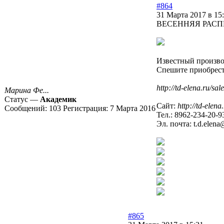
#864
31 Марта 2017 в 15
ВЕСЕННЯЯ РАСП
Известный произв
Спешите приобрест
http://td-elena.ru/s
Марина Фе...
Статус —
Академик
Сайт:
http://td-elena
Сообщений:
103
Регистрация:
7 Марта 2016
Тел.: 8962-234-20-9
Эл. почта: t.d.elena
#865