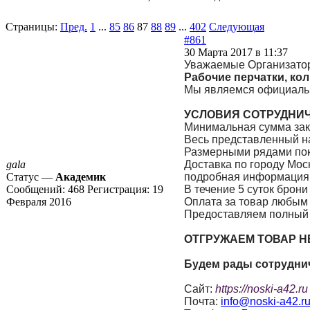
Страницы:
Пред.
1
...
85
86
87
88
89
...
402
Следующая
#861
30 Марта 2017 в 11:37
Уважаемые Организатор
Рабочие перчатки, кол
Мы являемся официальн
УСЛОВИЯ СОТРУДНИ
Минимальная сумма зак
Весь представленный на
Размерными рядами поку
gala
Доставка по городу Мо
Статус —
Академик
подробная информаци
Сообщений:
468
Регистрация:
19
В течение 5 суток брон
Февраля 2016
Оплата за товар любым
Предоставляем полный 
ОТГРУЖАЕМ ТОВАР НЕ
Будем рады сотруднич
Сайт:
https://noski-a42.ru
Почта:
info@noski-a42.r