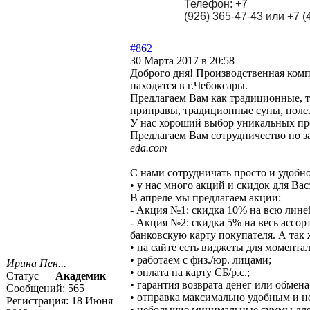
Телефон: +7
(926) 365-47-43 или +7 
#862
30 Марта 2017 в 20:58
Доброго дня! Производственная комп
находятся в г.Чебоксары.
Предлагаем Вам как традиционные, т
приправы, традиционные супы, полез
У нас хороший выбор уникальных про
Предлагаем Вам сотрудничество по з
eda.com
С нами сотрудничать просто и удобно
• у нас много акций и скидок для Вас
В апреле мы предлагаем акции:
- Акция №1: скидка 10% на всю лине
- Акция №2: скидка 5% на весь ассор
банковскую карту покупателя. А так
• на сайте есть виджеты для момента
• работаем с физ./юр. лицами;
Ирина Пен...
• оплата на карту СБ/р.с.;
Статус —
Академик
• гарантия возврата денег или обмена
Сообщений:
565
• отправка максимально удобным и н
Регистрация:
18 Июня
• небольшие минимальные суммы для з