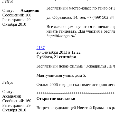
Feleya
Бесплатный мастер-класс по танго от 
Статус —
Академик
Сообщений:
160
ул. Образцова, 14, тел. +7 (499) 502-34
Регистрация:
29
Октября 2010
Все желающим научиться танцевать пр
начать танцевать. Для участия в бес
http://al-tango.ru/
#137
20 Сентября 2013 в 12:22
Суббота, 21 сентября
Бесплатный показ фильма "Эскадрилья Ла Ф
Мантулинская улица, дом 5.
Feleya
Фильм 2006 года рассказывает историю ле
Статус —
**************************************
Академик
Открытие выставки
Сообщений:
160
Регистрация:
29
Встреча с художницей Иветтой Бракман в ра
Октября 2010