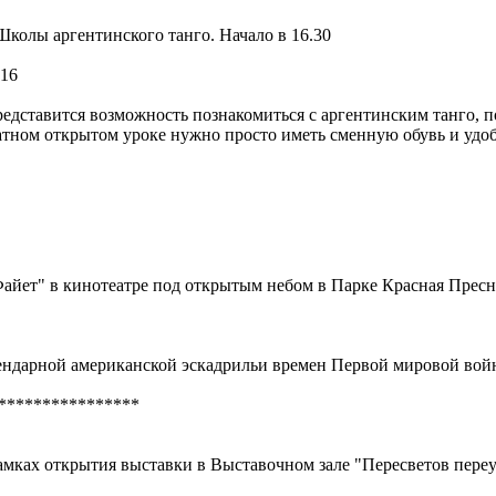
Школы аргентинского танго. Начало в 16.30
-16
едставится возможность познакомиться с аргентинским танго, п
платном открытом уроке нужно просто иметь сменную обувь и удо
айет" в кинотеатре под открытым небом в Парке Красная Пресня
гендарной американской эскадрильи времен Первой мировой вой
****************
мках открытия выставки в Выставочном зале "Пересветов переул