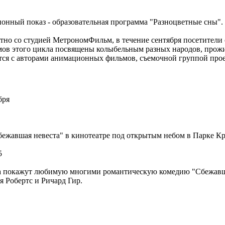
онный показ - образовательная программа "Разноцветные сны". 
тно со студией МетрономФильм, в течение сентября посетители
мов этого цикла посвящены колыбельным разных народов, прож
тся с авторами анимационных фильмов, съемочной группой про
бря
ежавшая невеста" в кинотеатре под открытым небом в Парке Кра
5
а покажут любимую многими романтическую комедию "Сбежавшая
 Робертс и Ричард Гир.