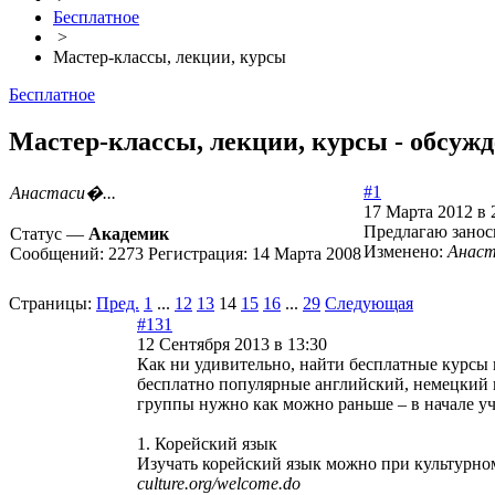
Бесплатное
>
Мастер-классы, лекции, курсы
Бесплатное
Мастер-классы, лекции, курсы - обсужд
#1
Анастаси�...
17 Марта 2012 в 
Предлагаю занос
Статус —
Академик
Изменено:
Анаст
Сообщений:
2273
Регистрация:
14 Марта 2008
Страницы:
Пред.
1
...
12
13
14
15
16
...
29
Следующая
#131
12 Сентября 2013 в 13:30
Как ни удивительно, найти бесплатные курсы 
бесплатно популярные английский, немецкий и
группы нужно как можно раньше – в начале уч
1. Корейский язык
Изучать корейский язык можно при культурном 
culture.org/welcome.do