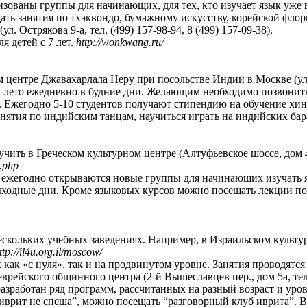
низованы группы для начинающих, для тех, кто изучает язык уже 
ать занятия по тхэквондо, бумажному искусству, корейской флор
. Острякова 9-а, тел. (499) 157-98-94, 8 (499) 157-09-38).
я детей с 7 лет.
http://wonkwang.ru/
центре Джавахарлала Неру при посольстве Индии в Москве (ул.Во
а лето ежедневно в будние дни. Желающим необходимо позвонить 
. Ежегодно 5-10 студентов получают стипендию на обучение хи
нятия по индийским танцам, научиться играть на индийских бар
ть в Греческом культурном центре (Алтуфьевское шоссе, дом 44, 
x.php
 ежегодно открываются новые группы для начинающих изучать я
ыходные дни. Кроме языковых курсов можно посещать лекции по к
скольких учебных заведениях. Например, в Израильском культурно
ttp://il4u.org.il/moscow/
как «с нуля», так и на продвинутом уровне. Занятия проводятся 
врейского общинного центра (2-й Вышеславцев пер., дом 5а, тел.
разработан ряд программ, рассчитанных на разный возраст и ур
 “иврит не спеша”, можно посещать “разговорный клуб иврита”. 