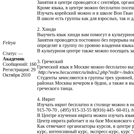
Занятия в центре проводятся с сентября, орга
Кроме языка, в центре можно бесплатно посещ
Изучать корейский можно и в школе Вон Гван (ул
В школе есть группы как для взрослых, так и дл
2. Хинди
Выучить язык хинди вам помогут в культурном 
Занятия проводятся постоянно без перерыва н
Feleya
определят в группу по уровню владения языка
В культурном центре также можно посещать за
Статус —
Академик
3. Греческий
Сообщений:
160
Греческий язык в Москве можно бесплатно выучи
Регистрация:
29
http://www.hecucenter.ru/index2.php?redir=/inde
Октября 2010
Студенты зачисляются в группы трех уровней,
районах Москвы вечером в будни, а также в в
греческого танца.
4. Иврит
Изучать иврит бесплатно в столице можно в не
915-70-70 , (495) 915-33-55 8(916) 445- 60-01).
h
В Центре изучения иврита можно изучать язык 
Центр иврита работает и на базе Московского е
Как отмечают организаторы курсов, в центре 
курс, интенсивный курс, экспресс-курс, курс