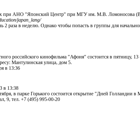
х при АНО "Японский Центр" при МГУ им. М.В. Ломоносова (Вор
ducation/japan_lang/
нь 2 раза в неделю. Однако чтобы попасть в группы для начальн
ного российского кинофильма "Афоня" состоится в пятницу, 13 
дресу: Мантулинская улица, дом 5.
я в 13:36
3 в 13:38
тября, в парке Горького состоится открытие "Дней Голландии в М
, 9, тел. +7 (495) 995-00-20