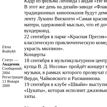
Кадр из фильма Леонида Гайдая «Не м
В этот же день на дизайн-заводе «Фла
традиционных кинопоказов будут дем
ленту Лукино Висконти «Самая краси
матери, одержимой мыслью, что её д
вундеркинд.
22 сентября в парке «Красная Пресня
классическую приключенческую коме
Elena
украсть миллион».
Rodnykh
Концерты
18 сентября в мультикультурном цент
Статус —
Академик
купца В. Д. Носова» пройдёт концерт 
Сообщений:
музыки, в рамках которого прозвучат
2004
Регистрация:
Верди, Чайковского и Рахманинова.
13 Января
19 сентября в клубе «Швайн» выступи
2009
«Цукаты», которая исполнит джазовы
хиты.