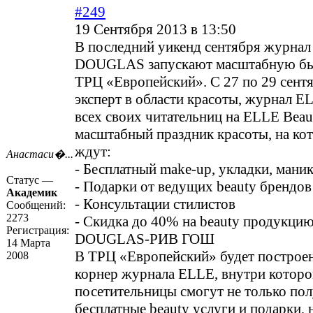
#249
19 Сентября 2013 в 13:50
В последний уикенд сентября журнал
DOUGLAS запускают масштабную бь
ТРЦ «Европейский». C 27 по 29 сент
эксперт в области красоты, журнал E
всех своих читательниц на ELLE Beau
масштабный праздник красоты, на ко
ждут:
Анастаси�...
- Бесплатный make-up, укладки, мани
Статус —
- Подарки от ведущих beauty брендов
Академик
- Консультации стилистов
Сообщений:
2273
- Скидка до 40% на beauty продукцию
Регистрация:
DOUGLAS-РИВ ГОШ
14 Марта
В ТРЦ «Европейский» будет построе
2008
корнер журнала ELLE, внутри которо
посетительницы смогут не только по
бесплатные beauty услуги и подарки, 