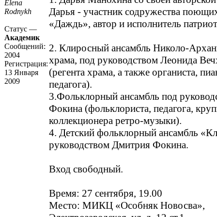
Elena
Дарья - участник содружества поющи
Rodnykh
«Даждь», автор и исполнитель патриот
Статус —
Академик
Сообщений:
2. Клиросный ансамбль Николо-Архан
2004
храма, под руководством Леонида Веч
Регистрация:
(регента храма, а также органиста, пиа
13 Января
2009
педагога).
3.Фольклорный ансамбль под руковод
Фокина (фольклориста, педагога, кру
коллекционера ретро-музыки).
4. Детский фольклорный ансамбль «Кл
руководством Дмитрия Фокина.
Вход свободный.
Время: 27 сентября, 19.00
Место: МИКЦ «Особняк Новосва»,