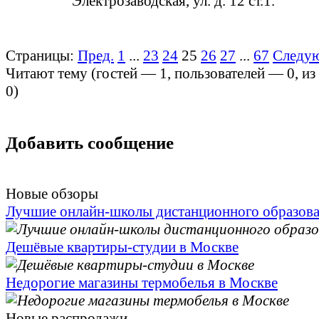
Электрозаводская, ул. д. 12 ст.1.
Страницы:
Пред.
1
...
23
24
25
26
27
...
67
Следу
Читают тему (гостей —
1
, пользователей —
0
, и
0
)
Добавить сообщение
Новые обзоры
Лучшие онлайн-школы дистанционного образов
Дешёвые квартиры-студии в Москве
Недорогие магазины термобелья в Москве
Новые распродажи