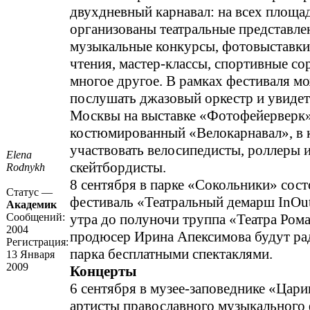
двухдневный карнавал: на всех площа
организованы театральные представле
музыкальные конкурсы, фотовыставки
чтения, мастер-классы, спортивные со
многое другое. В рамках фестиваля м
послушать джазовый оркестр и увиде
Москвы на выставке «Фотофейерверк»
костюмированный «Велокарнавал», в 
участвовать велосипедисты, роллеры 
Elena
скейтбордисты.
Rodnykh
8 сентября в парке «Сокольники» сост
Статус —
фестиваль «Театральный демарш InOut
Академик
Сообщений:
утра до полуночи труппа «Театра Ром
2004
продюсер Ирина Апексимова будут рад
Регистрация:
парка бесплатными спектаклями.
13 Января
2009
Концерты
6 сентября в музее-заповеднике «Цар
артисты православного музыкального