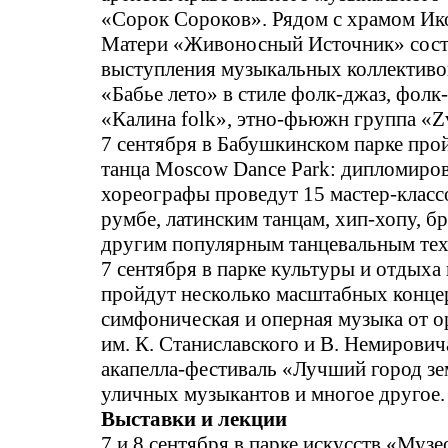
«Сорок Сороков». Рядом с храмом И
Матери «Живоносный Источник» сост
выступления музыкальных коллективо
«Бабье лето» в стиле фолк-джаз, фолк
«Калина folk», этно-фьюжн группа «Zv
7 сентября в Бабушкинском парке про
танца Moscow Dance Park: дипломиро
хореографы проведут 15 мастер-клас
румбе, латинским танцам, хип-хопу, б
другим популярным танцевальным тех
7 сентября в парке культуры и отдыха
пройдут несколько масштабных конце
симфоническая и оперная музыка от о
им. К. Станиславского и В. Немирович
акапелла-фестиваль «Лучший город з
уличных музыкантов и многое другое.
Выставки и лекции
7 и 8 сентября в парке искусств «Муз