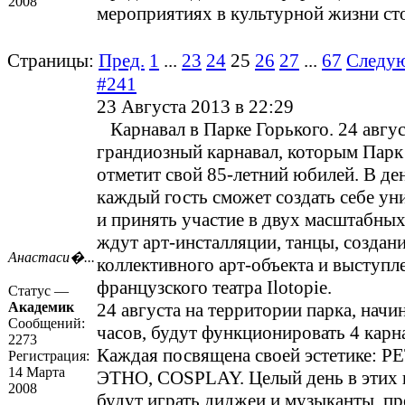
2008
мероприятиях в культурной жизни ст
Страницы:
Пред.
1
...
23
24
25
26
27
...
67
Следу
#241
23 Августа 2013 в 22:29
Карнавал в Парке Горького. 24 авгус
грандиозный карнавал, которым Парк
отметит свой 85-летний юбилей. В де
каждый гость сможет создать себе ун
и принять участие в двух масштабных
ждут арт-инсталляции, танцы, создан
Анастаси�...
коллективного арт-объекта и выступл
французского театра Ilotopie.
Статус —
Академик
24 августа на территории парка, начин
Сообщений:
часов, будут функционировать 4 карн
2273
Каждая посвящена своей эстетике: Р
Регистрация:
14 Марта
ЭТНО, COSPLAY. Целый день в этих 
2008
будут играть диджеи и музыканты, п