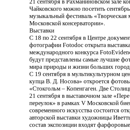
21 сентября в Рахманиновском зале ко
Чайковского можно посетить сентябр
музыкальный фестиваль «Творческая
Московской консерватории».
Выставки
С 18 по 22 сентября в Центре докуме
фотографии Fotodoc открыта выставк
международного конкурса FotoEvidenc
будут представлены самые лучшие фо
мира природы и жизни больших город
С 19 сентября в мультикультурном це
купца В. Д. Носова» откроется фотов
«Стокгольм – Копенгаген. Две Столиц
21 сентября в выставочном зале «Пере
переулок» в рамках V Московской бие
современного искусства состоится от
авторской выставки художницы Иветт
состав экспозиции входят фарфоровы