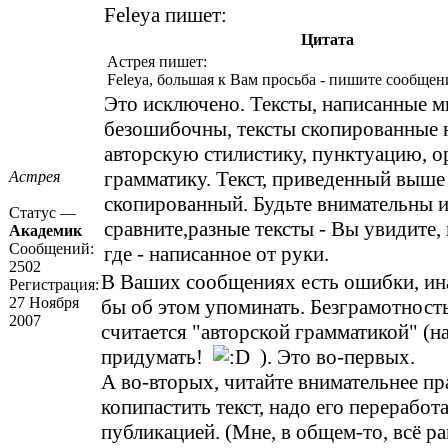
Feleya пишет:
Цитата
Астрея пишет:
Feleya, большая к Вам просьба - пишите сообщен
Это исключено. Тексты, написанные м
безошибочны, тексты скопированные н
авторскую стилистику, пунктуацию, 
грамматику. Текст, приведенный выше 
Астрея
скопированный. Будьте внимательны 
Статус —
сравните,разные тексты - Вы увидите, 
Академик
Сообщений:
где - написанное от руки.
2502
В Ваших сообщениях есть ошибки, ина
Регистрация:
27 Ноября
бы об этом упоминать. Безграмотност
2007
считается "авторской грамматикой" (н
придумать!
). Это во-первых.
А во-вторых, читайте внимательнее пра
копипастить текст, надо его переработ
публикацией. (Мне, в общем-то, всё ра