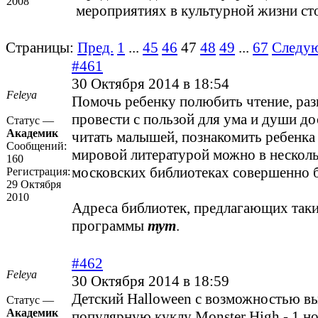
2008
мероприятиях в культурной жизни ст
Страницы:
Пред.
1
...
45
46
47
48
49
...
67
Следу
#461
30 Октября 2014 в 18:54
Feleya
Помочь ребенку полюбить чтение, разв
провести с пользой для ума и души до
Статус —
Академик
читать малышей, познакомить ребенка
Сообщений:
мировой литературой можно в нескол
160
московских библиотеках совершенно б
Регистрация:
29 Октября
2010
Адреса библиотек, предлагающих так
программы
тут
.
#462
Feleya
30 Октября 2014 в 18:59
Детский Halloween с возможностью в
Статус —
Академик
популярную куклу Monster High - 1 но