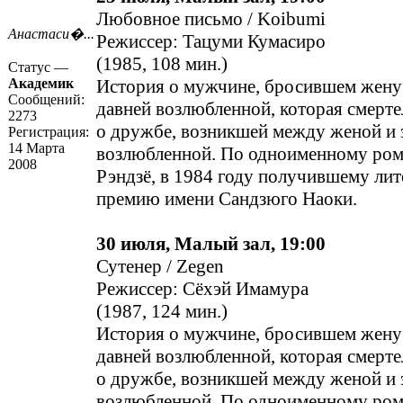
Любовное письмо / Koibumi
Анастаси�...
Режиссер: Тацуми Кумасиро
(1985, 108 мин.)
Статус —
Академик
История о мужчине, бросившем жену 
Сообщений:
давней возлюбленной, которая смерте
2273
о дружбе, возникшей между женой и 
Регистрация:
14 Марта
возлюбленной. По одноименному ро
2008
Рэндзё, в 1984 году получившему ли
премию имени Сандзюго Наоки.
30 июля, Малый зал, 19:00
Сутенер / Zegen
Режиссер: Сёхэй Имамура
(1987, 124 мин.)
История о мужчине, бросившем жену 
давней возлюбленной, которая смерте
о дружбе, возникшей между женой и 
возлюбленной. По одноименному ро