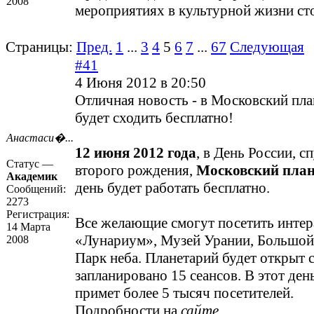
2008
мероприятиях в культурной жизни ст
Страницы:
Пред.
1
...
3
4
5
6
7
...
67
Следующая
#41
4 Июня 2012 в 20:50
Отличная новость - в Московский пл
будет сходить бесплатно!
Анастаси�...
12 июня 2012 года
, в День России, с
Статус —
второго рождения,
Московский пла
Академик
день будет работать бесплатно.
Сообщений:
2273
Регистрация:
Все желающие смогут посетить инте
14 Марта
«Лунариум», Музей Урании, Большой 
2008
Парк неба. Планетарий будет открыт с
запланировано 15 сеансов. В этот де
примет более 5 тысяч посетителей.
Подробности на
сайте
.