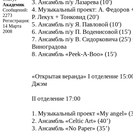
3. Ансамбль п/у Лазарева (10')
Академик
4. Музыкальный проект: А. Федоров 
Сообщений:
2273
Р. Лекух + Тонковид (20')
Регистрация:
5. Ансамбль п/у Я. Павловой (10')
14 Марта
6. Ансамбль п/у П. Воденисовой (15')
2008
7. Ансамбль п/у В. Сидорковича (25')
Виноградова
8. Ансамбль «Peek-A-Boo» (15')
«Открытая веранда» I отделение 15:0
Джэм
II отделение 17:00
1. Музыкальный проект «My angel» (3
2. Ансамбль «Celtic Art» (40’)
3. Ансамбль «No Paper» (35’)