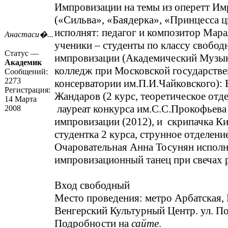
Импровизации на темы из оперетт Им
(«Сильва», «Баядерка», «Принцесса ц
исполнят: педагог и композитор Мара
Анастаси�...
ученики – студенты по классу свобод
Статус —
импровизации (Академический Музы
Академик
колледж при Московской государств
Сообщений:
2273
консерватории им.П.И.Чайковского):
Регистрация:
Жандаров (2 курс, теоретическое отде
14 Марта
лауреат конкурса им.С.С.Прокофьева
2008
импровизации (2012), и скрипачка Ки
студентка 2 курса, струнное отделение
Очаровательная Анна Тосунян испол
импровизационный танец при свечах 
Вход свободный
Место проведения: метро Арбатская,
Венгерский Культурный Центр. ул. Пов
Подробности на
сайте
.