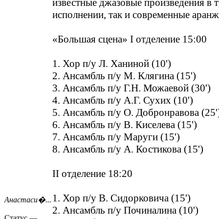
известные джазовые произведения в 
исполнении, так и современные аран
«Большая сцена» I отделение 15:00
1. Хор п/у Л. Ханиной (10')
2. Ансамбль п/у М. Клягина (15')
3. Ансамбль п/у Г.Н. Можаевой (30')
4. Ансамбль п/у А.Г. Сухих (10')
5. Ансамбль п/у О. Добронравова (25'
6. Ансамбль п/у В. Киселева (15')
7. Ансамбль п/у Маруги (15')
8. Ансамбль п/у А. Костикова (15')
II отделение 18:20
1. Хор п/у В. Сидорковича (15')
Анастаси�...
2. Ансамбль п/у Починалина (10')
Статус —