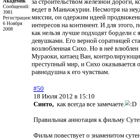
за строительством железной дороги, к
Академик
Сообщений:
ведет в Маньчжурии. Несмотря на неу
3981
миссии, он одержим идеей продвижен
Регистрация:
6 Ноября
интересов на континент. И для этого, 
2008
как нельзя лучше подходят бордели с
девушками. Его верной соратницей ст
возлюбленная Сихо. Но в неё влюблен
Мураоки, китаец Ван, контролирующ
преступный мир, и Сихо оказывается 
равнодушна к его чувствам.
#50
18 Июля 2012 в 15:10
Синто,
как всегда все замечаете.
Правильная аннотация к фильму Суте
Фильм повествует о знаменитом суте