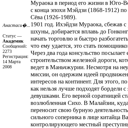
Мураока в период его жизни в Юго-
с конца эпохи Мэйдзи (1868-1912) по
Сёва (1926-1989).
1901 год. Ихэйдзи Мураока, сбежав с
Анастаси�...
шхуны, добирается вплавь до Гонконг
Статус —
начать торговлю и быстро разбогатеть
Академик
что ему удается, это стать помощник
Сообщений:
2273
Через два года консульство посылает 
Регистрация:
строительством железной дороги, кот
14 Марта
ведет в Маньчжурии. Несмотря на неу
2008
миссии, он одержим идеей продвижен
интересов на континент. Для этого, п
как нельзя лучше подходят бордели с
девушками. Его верной соратницей ст
возлюбленная Сихо. В Малайзии, куд
переносит свою бурную деятельность,
сильного соперника в лице китайца Ва
контролирующего местный преступн