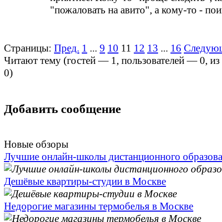
"пожаловать на авито", а кому-то - пои
Страницы:
Пред.
1
...
9
10
11
12
13
...
16
Следую
Читают тему (гостей —
1
, пользователей —
0
, и
0
)
Добавить сообщение
Новые обзоры
Лучшие онлайн-школы дистанционного образов
Дешёвые квартиры-студии в Москве
Недорогие магазины термобелья в Москве