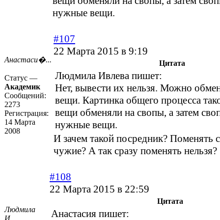
вещи обменяли на свопы, а затем своп
нужные вещи.
#107
22 Марта 2015 в 9:19
Анастаси�...
Цитата
Людмила Ивлева пишет:
Статус —
Нет, вывести их нельзя. Можно обме
Академик
Сообщений:
вещи. Картинка общего процесса так
2273
вещи обменяли на свопы, а затем сво
Регистрация:
14 Марта
нужные вещи.
2008
И зачем такой посредник? Поменять 
чужие? А так сразу поменять нельзя?
#108
22 Марта 2015 в 22:59
Цитата
Людмила
Анастасия пишет:
И...