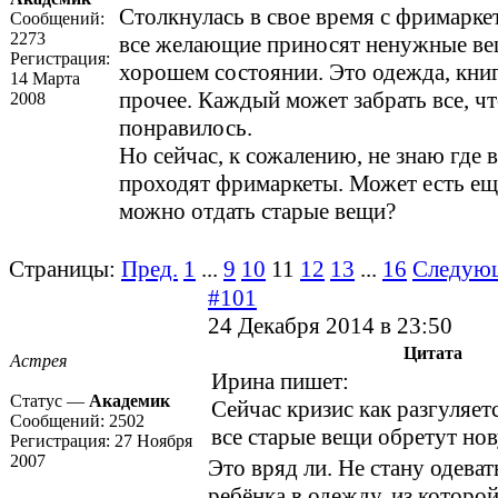
Столкнулась в свое время с фримаркет
Сообщений:
2273
все желающие приносят ненужные вещ
Регистрация:
хорошем состоянии. Это одежда, книг
14 Марта
прочее. Каждый может забрать все, ч
2008
понравилось.
Но сейчас, к сожалению, не знаю где 
проходят фримаркеты. Может есть ещ
можно отдать старые вещи?
Страницы:
Пред.
1
...
9
10
11
12
13
...
16
Следую
#101
24 Декабря 2014 в 23:50
Цитата
Астрея
Ирина пишет:
Статус —
Академик
Сейчас кризис как разгуляет
Сообщений:
2502
все старые вещи обретут но
Регистрация:
27 Ноября
2007
Это вряд ли. Не стану одеват
ребёнка в одежду, из которо