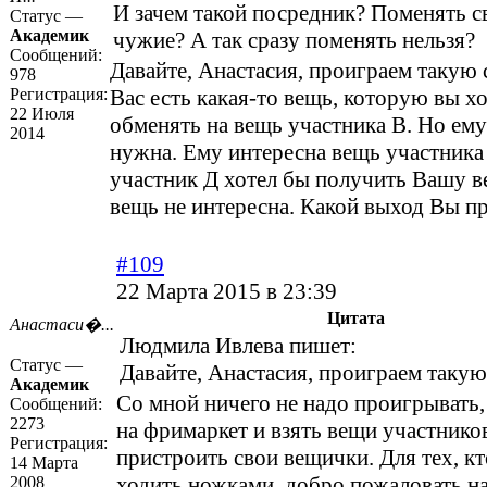
И зачем такой посредник? Поменять с
Статус —
Академик
чужие? А так сразу поменять нельзя?
Сообщений:
Давайте, Анастасия, проиграем такую
978
Регистрация:
Вас есть какая-то вещь, которую вы х
22 Июля
обменять на вещь участника В. Но ем
2014
нужна. Ему интересна вещь участника 
участник Д хотел бы получить Вашу в
вещь не интересна. Какой выход Вы п
#109
22 Марта 2015 в 23:39
Цитата
Анастаси�...
Людмила Ивлева пишет:
Статус —
Давайте, Анастасия, проиграем таку
Академик
Со мной ничего не надо проигрывать,
Сообщений:
2273
на фримаркет и взять вещи участнико
Регистрация:
пристроить свои вещички. Для тех, кт
14 Марта
ходить ножками, добро пожаловать на
2008