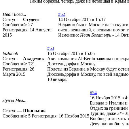
Таким образом, теперь даже не летавшая в Крым 
Иван Бога...
#52
Статус —
Студент
14 Октября 2015 в 15:17
Сообщений:
27
Недавно был в Москве на экскурсии
Регистрация:
14 Августа
очень вежливый, с вещами помог, т
2015
Изменено:
Иван Богатырь
-
14 Окт
#53
luzhinob
16 Октября 2015 в 15:05
Статус —
Академик
Авиакомпания AirBerlin заявила о прекр
Сообщений:
721
Дюссельдорфа в Москву.
Регистрация:
26
Полеты из Берлина в Москву будут остан
Марта 2015
Дюссельдорфа в Москву, по всей видимо
10 января.
#54
16 Ноября 2015 в 4:
Луиза Мел...
Бывала в Италии и
Отдых за границей -
Статус —
Школьник
Турция, даже 3*+ Л
Сообщений:
5
Регистрация:
16 Ноября 2015
Вообще, отдыхать з
Девушки любят уш