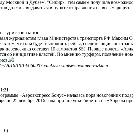
ежду Москвой и Дубаем. "Сибирь" тем самым получила возможнос
етов должны выдаваться в пункте отправления на весь маршрут.
ь туристов на юг.
азал журналистам глава Министерства транспорта РФ Максим С
 в том, что она будет выполнять рейсы, соединяющие юг страны
рк перевозчика составят 10 самолетов SSJ. Первые полеты «Азим
ся об инициативе властей. По мнению турфирм, появление нов
нов.
icles/2016/10/14/660907-vnukovo-vantsev-aviaperevozkami
11:21
рограммы «Аэроэкспресс Бонус» началась пора новогодних пода
бря по 25 декабря 2016 года при покупке билетов на «Аэроэксп
 —
0
)