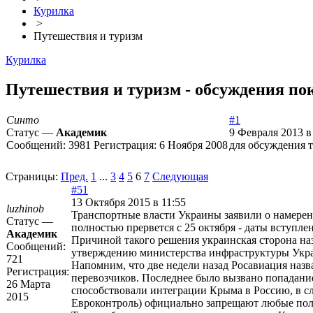
Курилка
>
Путешествия и туризм
Курилка
Путешествия и туризм - обсуждения пок
Синто
#1
Статус —
Академик
9 Февраля 2013 в
Сообщений:
3981
Регистрация:
6 Ноября 2008
для обсуждения т
Страницы:
Пред.
1
...
3
4
5
6
7
Следующая
#51
13 Октября 2015 в 11:55
luzhinob
Транспортные власти Украины заявили о намерен
Статус —
полностью прервется с 25 октября - даты вступле
Академик
Причиной такого решения украинская сторона наз
Сообщений:
утверждению министерства инфраструктуры Украи
721
Напомним, что две недели назад Росавиация назв
Регистрация:
перевозчиков. Последнее было вызвано попадани
26 Марта
способствовали интеграции Крыма в Россию, в сл
2015
Евроконтроль) официально запрещают любые поле