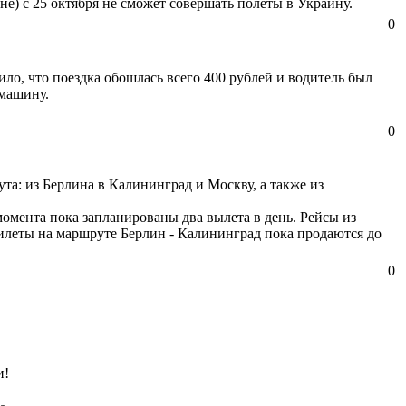
е) с 25 октября не сможет совершать полеты в Украину.
0
ило, что поездка обошлась всего 400 рублей и водитель был
 машину.
0
та: из Берлина в Калининград и Москву, а также из
момента пока запланированы два вылета в день. Рейсы из
Билеты на маршруте Берлин - Калининград пока продаются до
0
и!