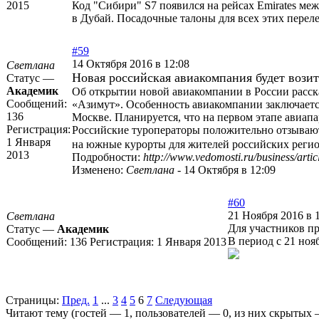
2015
Код "Сибири" S7 появился на рейсах Emirates м
в Дубай. Посадочные талоны для всех этих перел
#59
14 Октября 2016 в 12:08
Светлана
Новая российская авиакомпания будет возит
Статус —
Академик
Об открытии новой авиакомпании в России расск
Сообщений:
«Азимут». Особенность авиакомпании заключается
136
Москве. Планируется, что на первом этапе авиапа
Регистрация:
Российские туроператоры положительно отзывают
1 Января
на южные курорты для жителей российских регио
2013
Подробности:
http://www.vedomosti.ru/business/art
Изменено:
Светлана
-
14 Октября в 12:09
#60
21 Ноября 2016 в 
Светлана
Для участников п
Статус —
Академик
В период с 21 ноя
Сообщений:
136
Регистрация:
1 Января 2013
Страницы:
Пред.
1
...
3
4
5
6
7
Следующая
Читают тему (гостей —
1
, пользователей —
0
, из них скрытых