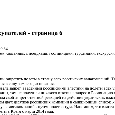
упателей - страница 6
 0:34
ем, связанных с поездками, гостиницами, турфимами, экскурси
ии запретить полеты в страну всех российских авиакомпаний. 
ния в силу зимнего расписания.
вала запрет, введенный российскими властями на полеты всех у
ны, там не получили никакого ответа на запрос в Росавиацию о
ала свой запрет ответной реакцией на действия украинских влас
ем двух десятков российских компаний в санкционный список 
учае авиакомпаний - путем полетов туда. Напомним, что власти
ты в Крым с марта 2014 года.