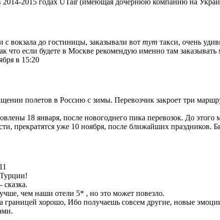
в 2014-2015 годах UTair (имеющая дочернюю компанию на Украин
 с вокзала до гостиницы, заказывали вот
тут
такси, очень удив
ак что если будете в Москве рекомендую именно там заказывать
ября в 15:20
ащении полетов в Россию с зимы. Перевозчик закроет три маршру
овлены 18 января, после новогоднего пика перевозок. До этого 
сти, прекратятся уже 10 ноября, после ближайших праздников. 
11
 Турции!
 сказка.
учше, чем наши отели 5* , но это может повезло.
а границей хорошо, Ибо получаешь совсем другие, новые эмоци
ами.