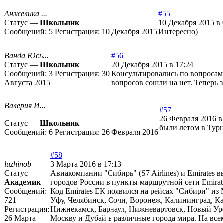
Анжелика ...
#55
Статус —
Школьник
10 Декабря 2015 в 
Сообщений:
5
Регистрация:
10 Декабря 2015
Интересно)
Ванда Юсь...
#56
Статус —
Школьник
20 Декабря 2015 в 17:24
Сообщений:
3
Регистрация:
30
Консультировались по вопроса
Августа 2015
вопросов сошли на нет. Теперь з
Валерия И...
#57
26 Февраля 2016 в
Статус —
Школьник
были летом в Турц
Сообщений:
6
Регистрация:
26 Февраля 2016
#58
luzhinob
3 Марта 2016 в 17:13
Статус —
Авиакомпании "Сибирь" (S7 Airlines) и Emirates
Академик
городов России в пункты маршрутной сети Emirat
Сообщений:
Код Emirates ЕК появился на рейсах "Сибири" из
721
Уфу, Челябинск, Сочи, Воронеж, Калининград, Ка
Регистрация:
Нижнекамск, Барнаул, Нижневартовск, Новый Урен
26 Марта
Москву и Дубай в различные города мира. На всем