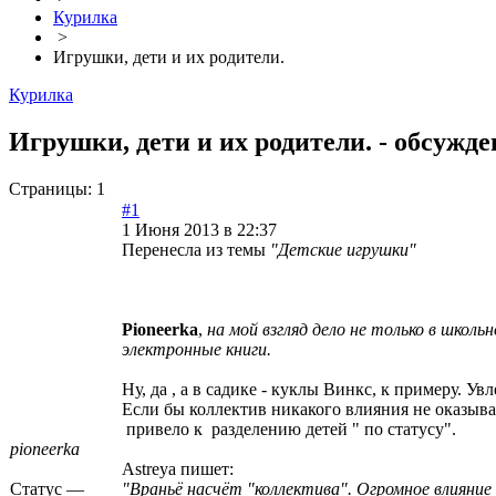
Курилка
>
Игрушки, дети и их родители.
Курилка
Игрушки, дети и их родители. - обсужд
Страницы:
1
#1
1 Июня 2013 в 22:37
Перенесла из темы
"Детские игрушки"
Рioneerka
,
на мой взгляд дело не только в школ
электронные книги.
Ну, да , а в садике - куклы Винкс, к примеру. Ув
Если бы коллектив никакого влияния не оказыва
привело к разделению детей " по статусу".
pioneerka
Astreya пишет:
Статус —
"Враньё насчёт "коллектива". Огромное влияние