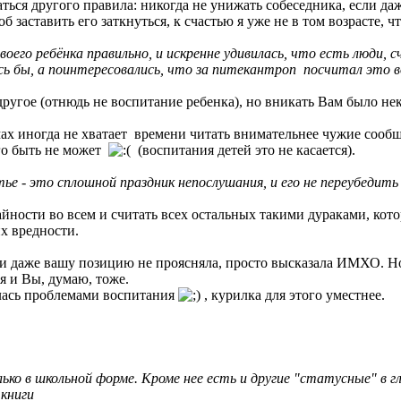
ься другого правила: никогда не унижать собеседника, если даж
б заставить его заткнуться, к счастью я уже не в том возрасте, 
оего ребёнка правильно, и искренне удивилась, что есть люди, 
сь бы, а поинтересовались, что за питекантроп посчитал это в
ругое (отнюдь не воспитание ребенка), но вникать Вам было н
мах иногда не хватает времени читать внимательнее чужие сообщ
го быть не может
(воспитания детей это не касается).
стье - это сплошной праздник непослушания, и его не переубеди
райности во всем и считать всех остальных такими дураками, кот
 их вредности.
 и даже вашу позицию не проясняла, просто высказала ИМХО. Но
я и Вы, думаю, тоже.
лась проблемами воспитания
, курилка для этого уместнее.
олько в школьной форме. Кроме нее есть и другие "статусные" в 
книги