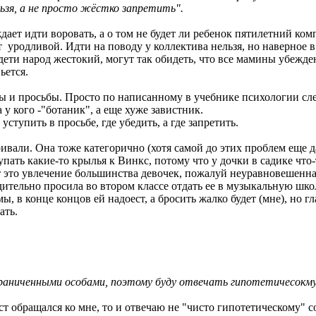
льзя, а не просто жёстко запретить".
ает идти воровать, а о том не будет ли ребенок пятилетний компл
ает уродливой. Идти на поводу у коллектива нельзя, но наверное 
 дети народ жестокий, могут так обидеть, что все мамины убежден
ьется.
ы и просьбы. Просто по написанному в учебнике психологии след
а у кого -"ботаник", а еще хуже завистник.
ступить в просьбе, где убедить, а где запретить.
ивали. Она тоже категорично (хотя самой до этих проблем еще д
ать какие-то крылья к Винкс, потому что у дочки в садике что-т
 это увлечение большинства девочек, пожалуй неуравновешенная
дительно просила во втором классе отдать ее в музыкальную школ
ы, в конце концов ей надоест, а бросить жалко будет (мне), но гл
ать.
граниченными особами, поэтому буду отвечать гипотетичесокму
 обращался ко мне, то и отвечаю не "чисто гипотетическому" со