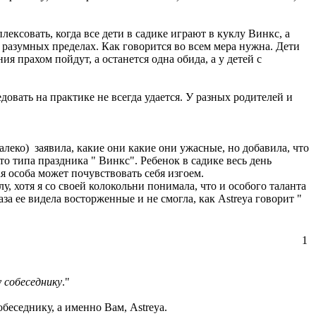
ексовать, когда все дети в садике играют в куклу Винкс, а
в разумных пределах. Как говорится во всем мера нужна. Дети
ия прахом пойдут, а останется одна обида, а у детей с
овать на практике не всегда удается. У разных родителей и
алеко) заявила, какие они какие они ужасные, но добавила, что
о типа праздника " Винкс". Ребенок в садике весь день
 особа может почувствовать себя изгоем.
у, хотя я со своей колокольни понимала, что и особого таланта
аза ее видела восторженные и не смогла, как Astreya говорит "
1
 собеседнику
."
беседнику, а именно Вам, Astreya.