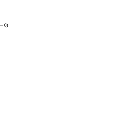
 —
0
)