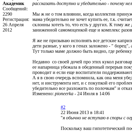
Академик
рассказать доступно и убедительно - почему не
Сообщений:
2290
Мы ж не о том влиянии, когда коллектив принужд
Регистрация:
мама убедительно не хочет купить ее, т.к. счит
26 Апреля
склонны хотеть то, что есть у других. К тому же
2012
заниженной самомоценкой еще и комплекс разов
Я же не призываю исполнять все детские каприз
дети разные, у кого в генах заложено - " борец", 
Тут только маме должно быть видно, где ребенку у
Недавно со своей дочей про этих кукол разговар
ее напарница убежала в обеденный перерыв покуп
проводит и если еще воспитатели поддерживают
А я в свою очередь вспомнила, как она меня убе
нет, и инструмента нет, и с покупкой его проблем
убедительно все разложить по полочкам" и отказ
Изменено:
pioneerka
-
24 Июля в 14:06
#2
22 Июня 2013 в 18:41
"
я обычно не вступаю в споры с о
Поскольку ваш гипотетический пост