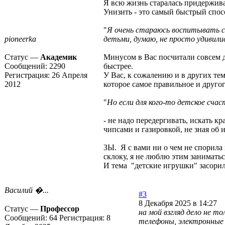
Я всю жизнь старалась придерживат
Унизить - это самый быстрый спосо
"
Я очень стараюсь воспитывать св
pioneerka
детьми, думаю, не просто удивили
Статус —
Академик
Минусом в Вас посчитали совсем д
Сообщений:
2290
быстрее.
Регистрация:
26 Апреля
У Вас, к сожалению и в других те
2012
которое самое правильное и друго
"
Но если для кого-то детское сча
- не надо передергивать, искать к
чипсами и газировкой, не зная об
ЗЫ. Я с вами ни о чем не спорила
склоку, я не люблю этим заниматьс
И тема "детские игрушки" засори
Василий �...
#3
8 Декабря 2025 в 14:27
Статус —
Профессор
на мой взгляд дело не т
Сообщений:
64
Регистрация:
8
телефоны, электронные 