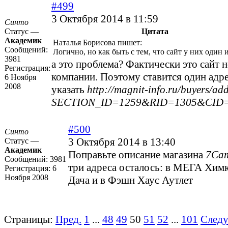
#499
3 Октября 2014 в 11:59
Синто
Статус —
Цитата
Академик
Наталья Борисова пишет:
Сообщений:
Логично, но как быть с тем, что сайт у них один 
3981
а это проблема? Фактически это сайт н
Регистрация:
компании. Поэтому ставится один адре
6 Ноября
2008
указать
http://magnit-info.ru/buyers/add
SECTION_ID=1259&RID=1305&CID=
#500
Синто
3 Октября 2014 в 13:40
Статус —
Академик
Поправьте описание магазина
7Cam
Сообщений:
3981
три адреса осталось: в МЕГА Хим
Регистрация:
6
Ноября 2008
Дача и в Фэшн Хаус Аутлет
Страницы:
Пред.
1
...
48
49
50
51
52
...
101
След