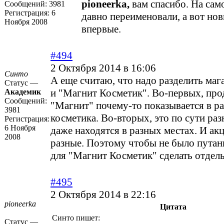
pioneerka,
вам спасибо. На сам
Сообщений:
3981
Регистрация:
6
давно переименовали, а вот но
Ноября 2008
впервые.
#494
2 Октября 2014 в 16:06
Синто
А еще считаю, что надо разделить ма
Статус —
и "Магнит Косметик". Во-первых, пр
Академик
Сообщений:
"Магнит" почему-то показывается в ра
3981
косметика. Во-вторых, это по сути ра
Регистрация:
6 Ноября
даже находятся в разных местах. И ак
2008
разные. Поэтому чтобы не было путан
для "Магнит Косметик" сделать отдель
#495
2 Октября 2014 в 22:16
pioneerka
Цитата
Синто пишет:
Статус —