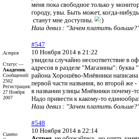
меня пока свободное только у монитор
городу, увы. Быть может, когда-нибуд
станут мне доступны.
Наш девиз : "Зачем платить больше?"
#547
10 Ноября 2014 в 21:22
Астрея
увидела случайно несоответствие в о
Статус —
адресов в разделе "Магазины": буква "
Академик
района Хорошёво-Мнёвники написана 
Сообщений:
2502
первой части названия, во второй же - 
Регистрация:
в названии улицы Мнёвники почему-то 
27 Ноября
2007
Надо привести к какому-то единообра
Наш девиз : "Зачем платить больше?"
#548
10 Ноября 2014 в 22:14
Синто
Астрея,
не обижайтесь, но опять заме