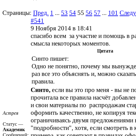
Страницы:
Пред.
1
...
53
54
55
56
57
...
101
След
#541
9 Ноября 2014 в 18:41
спасибо всем за участие и помощь в р
смысла некоторых моментов.
Цитата
Синто пишет:
Одно не понятно, почему мы вынужд
раз все это объяснять и, можно сказат
правила.
Синто,
если вы это про меня - вы не п
прочитала все правила насчёт добавле
и свои материалы по распродажам ст
оформить качественно, не копируя текс
Астрея
ограничиваясь двумя предложениями 
Статус —
"подробности", хотя, если смотреть в 
Академик
примера, как советуют в правилах оф
Сообщений: