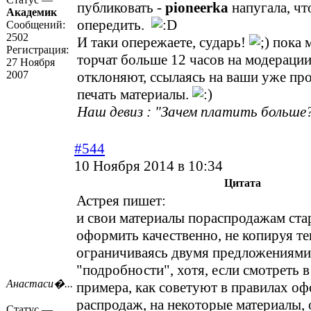
публиковать -
pioneеrka
напугала, чт
Академик
опередить.
Сообщений:
2502
И таки опережаете, сударь!
пока 
Регистрация:
торчат больше 12 часов на модерации
27 Ноября
2007
отклоняют, ссылаясь на ваши уже пр
печать материалы.
Наш девиз : "Зачем платить больше?
#544
10 Ноября 2014 в 10:34
Цитата
Астрея пишет:
и свои материалы пораспродажам ст
оформить качественно, не копируя тек
ограничиваясь двумя предложениями
"подробности", хотя, если смотреть в
Анастаси�...
примера, как советуют в правилах о
распродаж, на некоторые материалы,
Статус —