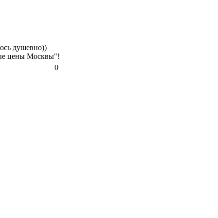
лось душевно))
ные цены Москвы"!
0