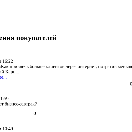
дения покупателей
в 16:22
«Как привлечь больше клиентов через интернет, потратив меньш
й Карп...
е...
 1:59
от бизнес-завтрак?
0
в 10:49