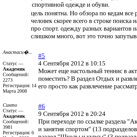
спортивной одежде и обуви.
цель понятна. Но обзора по кедам все р
человек скорее всего в строке поиска н
про спорт. одежду разных вариантов 
слишком много, вот это точно запутыв
Анастаси�...
#5
4 Сентября 2012 в 10:15
Статус —
Академик
Может еще настольный теннис в ак
Сообщений:
поместить? В раздел Отдых и развл
2273
его просто как развлечение рассмат
Регистрация:
14
Марта 2008
Синто
#6
Статус —
9 Сентября 2012 в 20:24
Академик
При переходе по ссылке раздела "
Сообщений:
3981
и занятия спортом" (13 подразделов
Регистрация:
6
раздел "Школы и курсы" (3 подразд