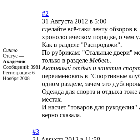
#2
31 Августа 2012 в 5:00
сделайте всё-таки ленту обзоров в
хронологическом порядке, о чем у
Как в разделе "Распродажи".
Синто
По рубрикам: "Стальные двери" м
Статус —
только в разделе
Мебель
.
Академик
Сообщений:
3981
Активный отдых и занятия спор
Регистрация:
6
переименовать в "Спортивные клуб
Ноября 2008
одном разделе, зачем это дублиров
Одежда для спорта и отдыха тоже 
местах.
И насчет "товаров для рукоделия"
верно сказала.
#3
31 Августа 2012 в 11:58