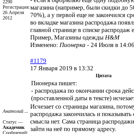
- если я оформляю еще одну подобну
2290
магазина (например, были скидки до 5
Регистрация:
26 Апреля
70%), а у первой еще не закончился ср
2012
во вкладке магазина распродажа появля
главной странице в списке распродаж е
Пример, Магазины одежды
H&M
Изменено:
Пионерка
-
24 Июля в 14:0
#1179
17 Января 2019 в 13:32
Цитата
Пионерка пишет:
- распродажа по окончании срока дей
(проставленной даты в тексте) исчезае
Исчезает со страницы магазина, потом
Анатолий ...
распродажа закончилась и показывать 
смысла нет. Сама страница распродажи
Статус —
Академик
зайти на неё по прямому адресу.
Сообщений: