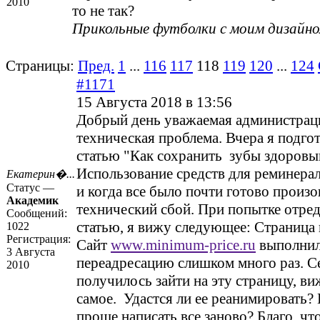
2010
то не так?
Прикольные футболки с моим дизайн
Страницы:
Пред.
1
...
116
117
118
119
120
...
124
#1171
15 Августа 2018 в 13:56
Добрый день уважаемая администра
техническая проблема. Вчера я подго
статью "Как сохранить зубы здоров
Использование средств для реминера
Екатерин�...
Статус —
и когда все было почти готово произ
Академик
технический сбой. При попытке отре
Сообщений:
статью, я вижу следующее: Страница 
1022
Регистрация:
Сайт
www.minimum-price.ru
выполни
3 Августа
переадресацию слишком много раз. Се
2010
получилось зайти на эту страницу, ви
самое. Удастся ли ее реанимировать?
проще написать все заново? Благо, что