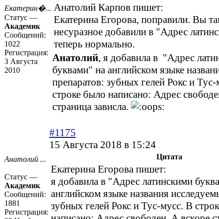
Анатолий Карпов пишет:
Екатерин�...
Статус —
Екатерина Егорова, поправили. Вы та
Академик
несуразное добавили в "Адрес латин
Сообщений:
теперь нормально.
1022
Регистрация:
Анатолий
, я добавила в "Адрес лат
3 Августа
буквами" на английском языке назван
2010
препаратов: зубных гелей Рокс и Тус-
строке было написано: Адрес свободе
страница зависла.
#1175
15 Августа 2018 в 15:24
Цитата
Анатолий ...
Екатерина Егорова пишет:
Статус —
я добавила в "Адрес латинскими букв
Академик
английском языке названия исследуем
Сообщений:
1881
зубных гелей Рокс и Тус-мусс. В стро
Регистрация:
написано: Адрес свободен. А вскоре с