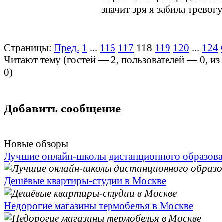
значит зря я забила тревогу
Страницы:
Пред.
1
...
116
117
118
119
120
...
124
Читают тему (гостей —
2
, пользователей —
0
, и
0
)
Добавить сообщение
Новые обзоры
Лучшие онлайн-школы дистанционного образов
Дешёвые квартиры-студии в Москве
Недорогие магазины термобелья в Москве