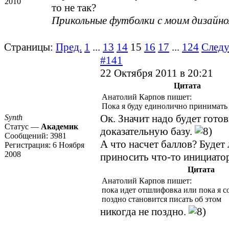
2010
то не так?
Прикольные футболки с моим дизайн
Страницы:
Пред.
1
...
13
14
15
16
17
...
124
След
#141
22 Октября 2011 в 20:21
Цитата
Анатолий Карпов пишет:
Пока я буду единолично принимать
Ок. Значит надо будет гото
Synth
Статус —
Академик
доказательную базу.
Сообщений:
3981
А что насчет баллов? Будет 
Регистрация:
6 Ноября
2008
приносить что-то инициато
Цитата
Анатолий Карпов пишет:
пока идет отшлифовка или пока я с
поздно становится писать об этом
никогда не поздно.