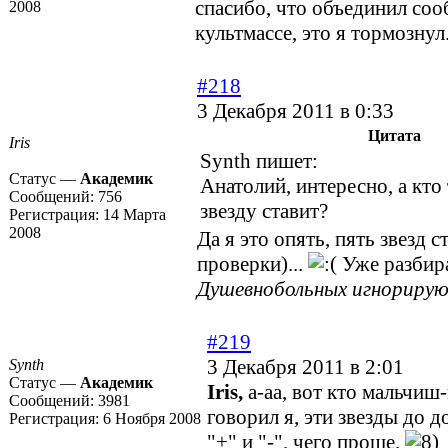
спасибо, что объединил со
2008
культмассе, это я тормознул
#218
3 Декабря 2011 в 0:33
Цитата
Iris
Synth пишет:
Статус —
Академик
Анатолий, интересно, а кто
Сообщений:
756
звезду ставит?
Регистрация:
14 Марта
2008
Да я это опять, пять звезд с
проверки)...
Уже разбир
Душевнобольных игнориру
#219
3 Декабря 2011 в 2:01
Synth
Статус —
Академик
Iris,
а-аа, вот кто мальчи
Сообщений:
3981
говорил я, эти звезды до д
Регистрация:
6 Ноября 2008
"+" и "-", чего проще.