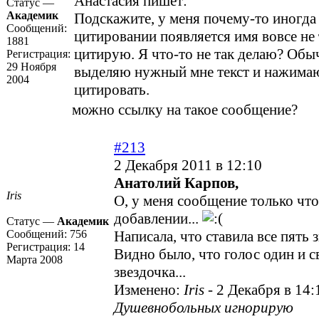
Анастасия пишет:
Статус —
Академик
Подскажите, у меня почему-то иногда
Сообщений:
цитировании появляется имя вовсе не 
1881
цитирую. Я что-то не так делаю? Обы
Регистрация:
29 Ноября
выделяю нужный мне текст и нажима
2004
цитировать.
можно ссылку на такое сообщение?
#213
2 Декабря 2011 в 12:10
Анатолий Карпов,
Iris
О, у меня сообщение только чт
добавлении...
Статус —
Академик
Сообщений:
756
Написала, что ставила все пять 
Регистрация:
14
Видно было, что голос один и с
Марта 2008
звездочка...
Изменено:
Iris
-
2 Декабря в 14:
Душевнобольных игнорирую