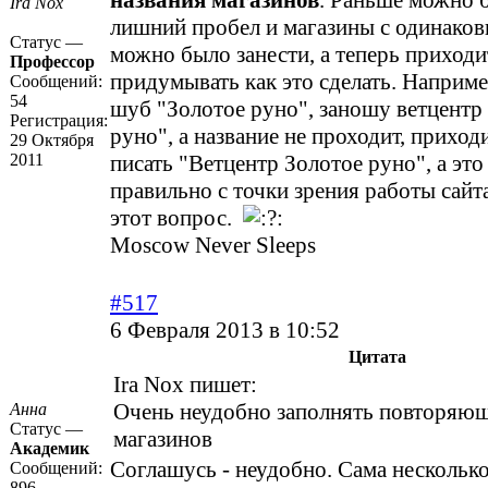
названия магазинов
. Раньше можно 
Ira Nox
лишний пробел и магазины с одинако
Статус —
можно было занести, а теперь приходи
Профессор
придумывать как это сделать. Наприме
Сообщений:
54
шуб "Золотое руно", заношу ветцентр
Регистрация:
руно", а название не проходит, приход
29 Октября
2011
писать "Ветцентр Золотое руно", а это
правильно с точки зрения работы сайт
этот вопрос.
Moscow Never Sleeps
#517
6 Февраля 2013 в 10:52
Цитата
Ira Nox пишет:
Очень неудобно заполнять повторяющ
Анна
Статус —
магазинов
Академик
Соглашусь - неудобно. Сама несколько
Сообщений:
896