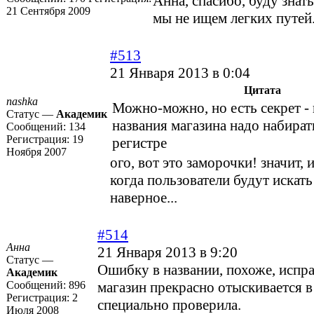
Анна, спасибо, буду знат
21 Сентября 2009
мы не ищем легких путей.
#513
21 Января 2013 в 0:04
Цитата
nashka
Можно-можно, но есть секрет -
Статус —
Академик
названия магазина надо набират
Сообщений:
134
Регистрация:
19
регистре
Ноября 2007
ого, вот это заморочки! значит, 
когда пользователи будут искать 
наверное...
#514
Анна
21 Января 2013 в 9:20
Статус —
Ошибку в названии, похоже, испр
Академик
Сообщений:
896
магазин прекрасно отыскивается в 
Регистрация:
2
специально проверила.
Июля 2008