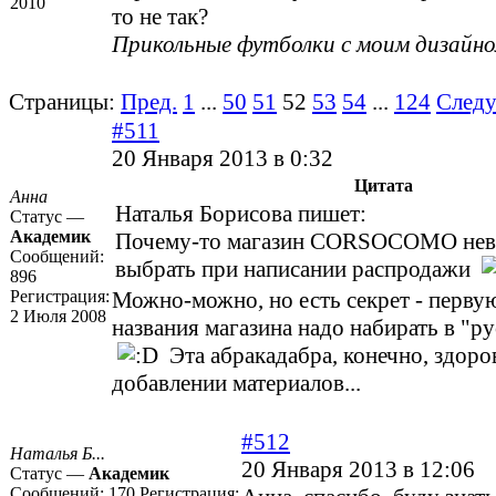
2010
то не так?
Прикольные футболки с моим дизайн
Страницы:
Пред.
1
...
50
51
52
53
54
...
124
След
#511
20 Января 2013 в 0:32
Цитата
Анна
Наталья Борисова пишет:
Статус —
Академик
Почему-то магазин
CORSOCOMO
нев
Сообщений:
выбрать при написании распродажи
896
Регистрация:
Можно-можно, но есть секрет - перву
2 Июля 2008
названия магазина надо набирать в "р
Эта абракадабра, конечно, здоро
добавлении материалов...
#512
Наталья Б...
20 Января 2013 в 12:06
Статус —
Академик
Сообщений:
170
Регистрация: