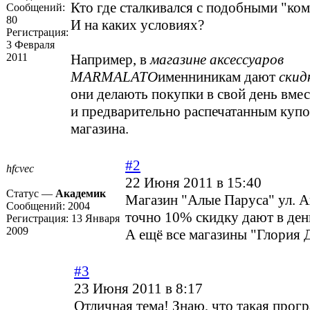
Кто где сталкивался с подобными "ко
Сообщений:
80
И на каких условиях?
Регистрация:
3 Февраля
2011
Например, в
магазине аксессуаров
MARMALATO
именниникам дают
скид
они делають покупки в свой день вмес
и предварительно распечатанным купо
магазина.
#2
hfcvec
22 Июня 2011 в 15:40
Статус —
Академик
Магазин "Алые Паруса" ул. А
Сообщений:
2004
точно 10% скидку дают в ден
Регистрация:
13 Января
2009
А ещё все магазины "Глория
#3
23 Июня 2011 в 8:17
Отличная тема! Знаю, что такая прогр