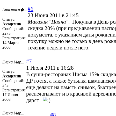
#6
Анастаси�...
23 Июня 2011 в 21:45
Статус —
Магазин "Паяна"
. Покупка в День р
Академик
скидка 20% (при предъявлении паспо
Сообщений:
2273
документа, с указанием даты рождени
Регистрация:
покупку можно не только в день рожд
14 Марта
течение недели после него.
2008
#7
Елена Мар...
1 Июля 2011 в 16:28
Статус —
В суши-ресторанах Нияма 15% скидка 
Академик
ДР гостя, а также бутылка шампанског
Сообщений:
343
еще делают на память снимок, быстре
Регистрация:
распечатывают и в красивой деревянн
17 Июня
2008
дарят
Елена Мар...
#8