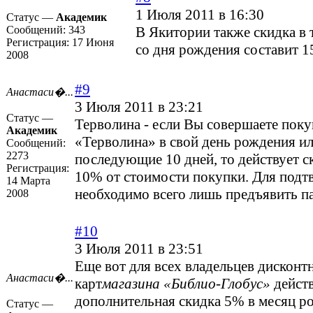
1 Июля 2011 в 16:30
Статус —
Академик
Сообщений:
343
В Якитории также скидка в 
Регистрация:
17 Июня
со дня рождения составит 
2008
#9
Анастаси�...
3 Июля 2011 в 23:21
Статус —
Терволина - если Вы совершаете поку
Академик
«Терволина» в свой день рождения ил
Сообщений:
2273
последующие 10 дней, то действует с
Регистрация:
10% от стоимости покупки. Для под
14 Марта
необходимо всего лишь предъявить па
2008
#10
3 Июля 2011 в 23:51
Еще вот для всех владельцев дисконт
Анастаси�...
карт
магазина «Библио-Глобус»
дейст
дополнительная скидка 5% в месяц р
Статус —