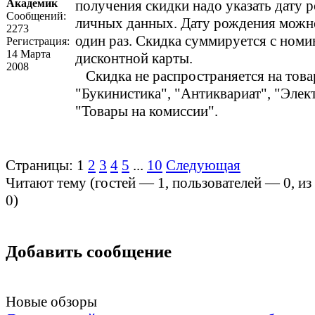
Академик
получения скидки надо указать дату 
Сообщений:
личных данных. Дату рождения можно
2273
один раз. Скидка суммируется с ном
Регистрация:
14 Марта
дисконтной карты.
2008
Скидка не распространяется на товар
"Букинистика", "Антиквариат", "Элек
"Товары на комиссии".
Страницы:
1
2
3
4
5
...
10
Следующая
Читают тему (гостей —
1
, пользователей —
0
, и
0
)
Добавить сообщение
Новые обзоры