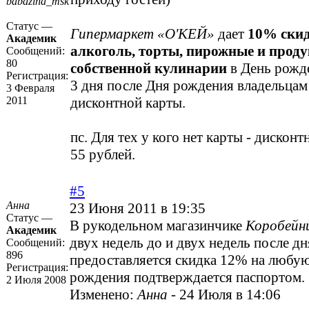
babazina_msk
Статус —
Гипермаркет «О'КЕЙ»
дает
10% скид
Академик
алкоголь, торты, пирожные и прод
Сообщений:
80
собственной кулинарии
в День рожде
Регистрация:
3 дня после Дня рождения владельцам
3 Февраля
2011
дисконтной карты.
пс. Для тех у кого нет карты - дисконт
55 рублей.
#5
Анна
23 Июня 2011 в 19:35
Статус —
В рукодельном магазинчике
Коробейн
Академик
двух недель до и двух недель после д
Сообщений:
896
предоставляется скидка 12% на любую
Регистрация:
рождения подтверждается паспортом.
2 Июля 2008
Изменено:
Анна
-
24 Июля в 14:06